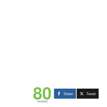
80
Share
Tweet
SHARES