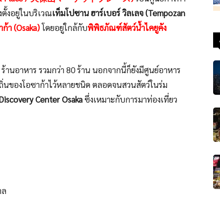
่งตั้งอยู่ในบริเวณ
เท็มโปซาน ฮาร์เบอร์ วิลเลจ (Tempozan
าก้า (Osaka)
โดยอยู่ใกล้กับ
พิพิธภัณฑ์สัตว์น้ำไคยูคัง
ร้านอาหาร รวมกว่า 80 ร้าน นอกจากนี้ก็ยังมีศูนย์อาหาร
ถิ่นของโอซาก้าไว้หลายชนิด ตลอดจนสวนสัตว์ในร่ม
iscovery Center Osaka
ซึ่งเหมาะกับการมาท่องเที่ยว
าล