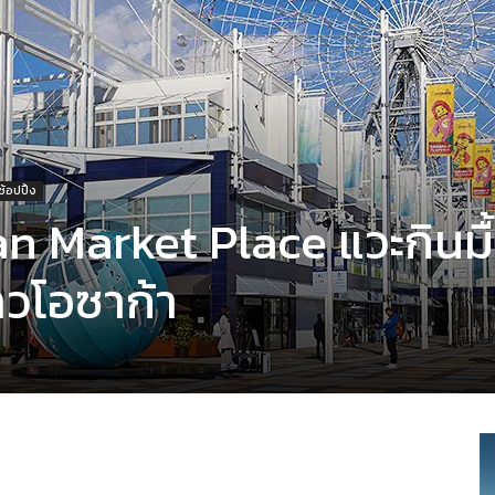
้อปปิ้ง
an Market Place แวะกินมื
่าวโอซาก้า