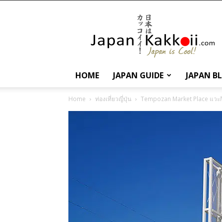
นานา
สาระ
เกี่ยว
กับ
ญี่ปุ่น
และ
HOME
JAPAN GUIDE
JAPAN B
การ
ท่อง
Home
ท่องเที่ยวญี่ปุ่น
Tempozan Market Place แวะกินมื
เที่ยว
ญี่ปุ่น