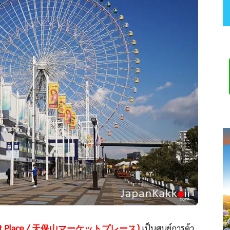
 Market Place / 天保山マーケットプレース)
เป็นศูนย์การค้า