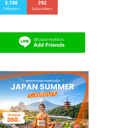
3,186
392
Followers
Subscribers