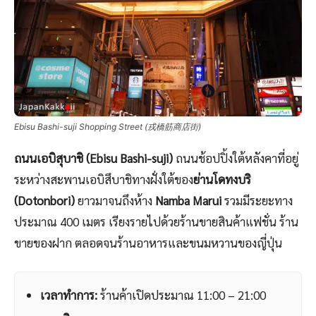
Ebisu Bashi-suji Shopping Street (戎橋筋商店街)
ถนนเอบิสุบาชิ (Ebisu Bashi-suji)
ถนนช้อปปิ้งใต้หลังคาที่อยู่
ระหว่างสะพานเอบิสึบาชิทางฝั่งใต้ของ
ย่านโดทงบริ
(Dotonbori)
ยาวมาจนถึงห้าง
Namba Marui
รวมมีระยะทาง
ประมาณ 400 เมตร เรียงรายไปด้วยร้านขายสินค้าแฟชั่น ร้าน
ขายของฝาก ตลอดจนร้านอาหารและขนมหวานของญี่ปุ่น
เวลาทำการ:
ร้านค้าเปิดประมาณ 11:00 – 21:00