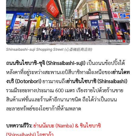
Shinsaibashi-suji Shopping Street (心斎橋筋商店街)
ถนนชินไซบาชิ-ซุจิ (Shinsaibashi-suji)
เป็นถนนช้อปปิ้งใต้
หลังคาที่อยู่ระหว่างสะพานเอบิสึบาชิทางฝั่งเหนือของ
ย่านโดท
งบริ (Dotonbori)
ยาวมาจนถึง
ย่านชินไซบาชิ (Shinsaibashi)
รวมมีระยะทางประมาณ 600 เมตร เรียงรายไปด้วยร้านขาย
สินค้าแฟชั่นและร้านค้าอีกนานาชนิด ถือได้ว่าเป็นถนน
ละลายทรัพย์ของโอซาก้าที่ห้ามพลาด
บทความรีวิว:
ย่านนัมบะ (Namba) & ชินไซบาชิ
(Shinsaibashi) โอซาก้า