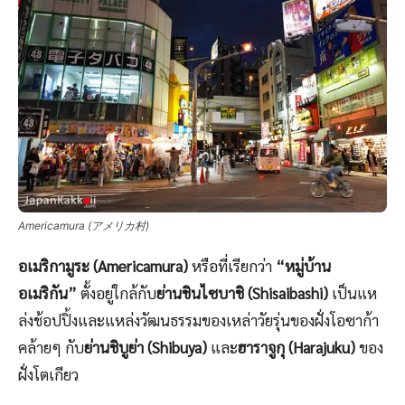
Americamura (アメリカ村)
อเมริกามูระ (Americamura)
หรือที่เรียกว่า
“หมู่บ้าน
อเมริกัน”
ตั้งอยู่ใกล้กับ
ย่านชินไซบาชิ (Shisaibashi)
เป็นแห
ล่งช้อปปิ้งและแหล่งวัฒนธรรมของเหล่าวัยรุ่นของฝั่งโอซาก้า
คล้ายๆ กับ
ย่านชิบูย่า (Shibuya)
และ
ฮาราจูกุ (Harajuku)
ของ
ฝั่งโตเกียว