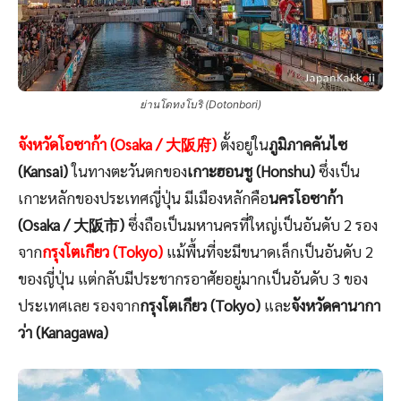
ย่านโดทงโบริ (Dotonbori)
จังหวัดโอซาก้า (Osaka / 大阪府)
ตั้งอยู่ใน
ภูมิภาคคันไซ
(Kansai)
ในทางตะวันตกของ
เกาะฮอนชู (Honshu)
ซึ่งเป็น
เกาะหลักของประเทศญี่ปุ่น มีเมืองหลักคือ
นครโอซาก้า
(Osaka / 大阪市)
ซึ่งถือเป็นมหานครที่ใหญ่เป็นอันดับ 2 รอง
จาก
กรุงโตเกียว (Tokyo)
แม้พื้นที่จะมีขนาดเล็กเป็นอันดับ 2
ของญี่ปุ่น แต่กลับมีประชากรอาศัยอยู่มากเป็นอันดับ 3 ของ
ประเทศเลย รองจาก
กรุงโตเกียว (Tokyo)
และ
จังหวัดคานากา
ว่า (Kanagawa)