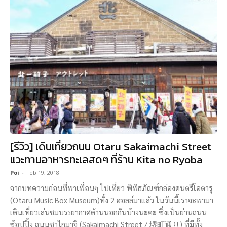
[รีวิว] เดินเที่ยวถนน Otaru Sakaimachi Street
แวะทานอาหารทะเลสดๆ ที่ร้าน Kita no Ryoba
Poi
-
Feb 19, 2018
จากบทความก่อนที่พาเพื่อนๆ ไปเที่ยว พิพิธภัณฑ์กล่องดนตรีโอตารุ
(Otaru Music Box Museum)ทั้ง 2 ฮอลล์มาแล้ว ในวันนี้เราจะพามา
เดินเที่ยวเล่นชมบรรยากาศด้านนอกกันบ้างนะคะ ซึ่งเป็นย่านถนน
ช้อปปิ้ง ถนนซาไกมาจิ (Sakaimachi Street / 堺町通り) ที่มีทั้ง