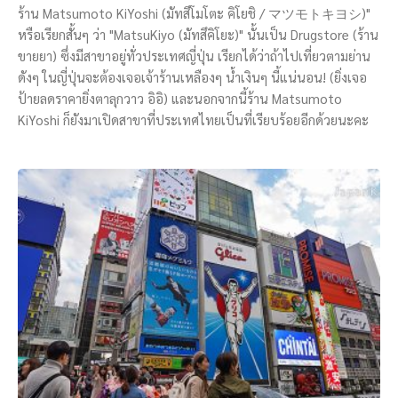
ร้าน Matsumoto KiYoshi (มัทสึโมโตะ คิโยชิ / マツモトキヨシ)"
หรือเรียกสั้นๆ ว่า "MatsuKiyo (มัทสึคิโยะ)" นั้นเป็น Drugstore (ร้าน
ขายยา) ซึ่งมีสาขาอยู่ทั่วประเทศญี่ปุ่น เรียกได้ว่าถ้าไปเที่ยวตามย่าน
ดังๆ ในญี่ปุ่นจะต้องเจอเจ้าร้านเหลืองๆ น้ำเงินๆ นี้แน่นอน! (ยิ่งเจอ
ป้ายลดราคายิ่งตาลุกวาว อิอิ) และนอกจากนี้ร้าน Matsumoto
KiYoshi ก็ยังมาเปิดสาขาที่ประเทศไทยเป็นที่เรียบร้อยอีกด้วยนะคะ