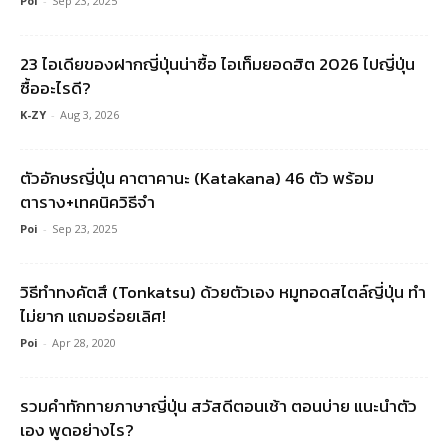
Poi
-
Sep 23, 2025
23 ไอเดียของฝากญี่ปุ่นน่าซื้อ ไอเท็มยอดฮิต 2026 ไปญี่ปุ่น
ซื้ออะไรดี?
K-ZY
-
Aug 3, 2026
ตัวอักษรญี่ปุ่น คาตาคานะ (Katakana) 46 ตัว พร้อม
ตาราง+เทคนิควิธีจำ
Poi
-
Sep 23, 2025
วิธีทำทงคัตสึ (Tonkatsu) ด้วยตัวเอง หมูทอดสไตล์ญี่ปุ่น ทำ
ไม่ยาก แถมอร่อยเลิศ!
Poi
-
Apr 28, 2020
รวมคําทักทายภาษาญี่ปุ่น สวัสดีตอนเช้า ตอนบ่าย แนะนำตัว
เอง พูดอย่างไร?