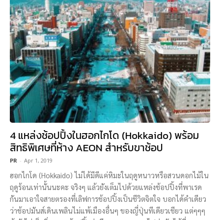
4 แหล่งช้อปปิ้งในฮอกไกโด (Hokkaido) พร้อม
สิทธิพิเศษที่ห้าง AEON สำหรับขาช้อป
PR
-
Apr 1, 2019
ฮอกไกโด (Hokkaido) ไม่ได้มีดีแค่หิมะในฤดูหนาวหรือสวนดอกไม้ใน
ฤดูร้อนเท่านั้นนะคะ จริงๆ แล้วยังเต็มไปด้วยแหล่งช้อปปิ้งที่พาเรด
กันมาเอาใจสายตรองที่เลิฟการช้อปปิ้งเป็นชีวิตจิตใจ บอกได้คำเดียว
ว่าช้อปมันส์เดินเพลินไม่แพ้เมืองอื่นๆ ของญี่ปุ่นทีเดียวเชียว แต่ๆๆๆ