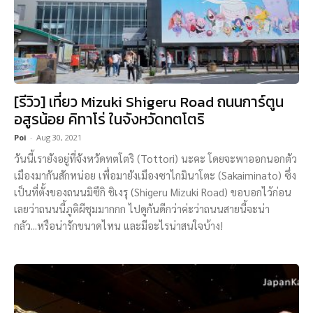
[รีวิว] เที่ยว Mizuki Shigeru Road ถนนการ์ตูน
อสูรน้อย คิทาโร่ ในจังหวัดทตโตริ
Poi
-
Aug 30, 2021
วันนี้เรายังอยู่ที่จังหวัดทตโตริ (Tottori) นะคะ โดยจะพาออกนอกตัว
เมืองมากันสักหน่อย เพื่อมายังเมืองซาไกมินาโตะ (Sakaiminato) ซึ่ง
เป็นที่ตั้งของถนนมิซึกิ ชิเงรุ (Shigeru Mizuki Road) ขอบอกไว้ก่อน
เลยว่าถนนนี้ภูติผีชุมมากกก ไปดูกันดีกว่าค่ะว่าถนนสายนี้จะน่า
กลัว...หรือน่ารักขนาดไหน และมีอะไรน่าสนใจบ้าง!