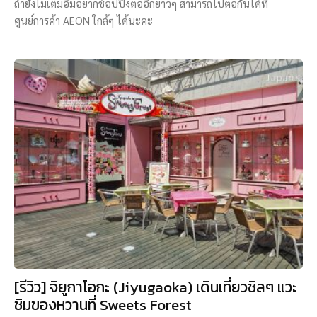
ถ้ายังไม่เต็มอิ่มอยากช้อปปิ้งต่ออีกยาวๆ สามารถไปต่อกันได้ที่
ศูนย์การค้า AEON ใกล้ๆ ได้นะคะ
[รีวิว] จิยูกาโอกะ (Jiyugaoka) เดินเที่ยวชิลๆ แวะ
ชิมของหวานที่ Sweets Forest