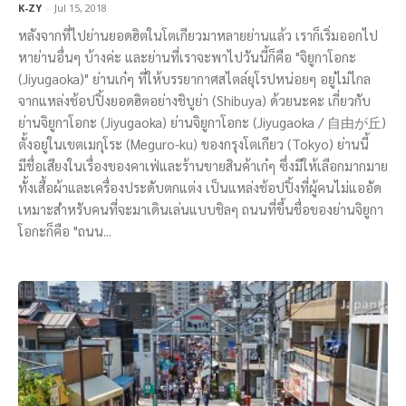
K-ZY
-
Jul 15, 2018
หลังจากที่ไปย่านยอดฮิตในโตเกียวมาหลายย่านแล้ว เราก็เริ่มออกไป
หาย่านอื่นๆ บ้างค่ะ และย่านที่เราจะพาไปวันนี้ก็คือ "จิยูกาโอกะ
(Jiyugaoka)" ย่านเก๋ๆ ที่ให้บรรยากาศสไตล์ยุโรปหน่อยๆ อยู่ไม่ไกล
จากแหล่งช้อปปิ้งยอดฮิตอย่างชิบูย่า (Shibuya) ด้วยนะคะ เกี่ยวกับ
ย่านจิยูกาโอกะ (Jiyugaoka) ย่านจิยูกาโอกะ (Jiyugaoka / 自由が丘)
ตั้งอยู่ในเขตเมกุโระ (Meguro-ku) ของกรุงโตเกียว (Tokyo) ย่านนี้
มีชื่อเสียงในเรื่องของคาเฟ่และร้านขายสินค้าเก๋ๆ ซึ่งมีให้เลือกมากมาย
ทั้งเสื้อผ้าและเครื่องประดับตกแต่ง เป็นแหล่งช้อปปิ้งที่ผู้คนไม่แออัด
เหมาะสำหรับคนที่จะมาเดินเล่นแบบชิลๆ ถนนที่ขึ้นชื่อของย่านจิยูกา
โอกะก็คือ "ถนน...