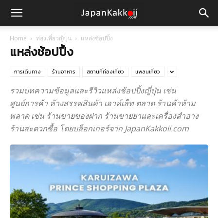
Home
ท่องเที่ยวญี่ปุ่น
แหล่งช้อปปิ้ง
แหล่งช้อปปิ้ง
การเดินทาง
ร้านอาหาร
สถานที่ท่องเที่ยว
แพลนเที่ยว
รวมบทความข้อมูลและรีวิวแหล่งช้อปปิ้งญี่ปุ่น เช่น
ศูนย์การค้า ห้างสรรพสินค้า เอาท์เล็ท ตลาด ร้านค้าห้าม
พลาด เช่น ร้านขายของฝาก ร้านขายยาและเครื่องสำอาง
ร้านสะดวกซื้อ โดยบล็อกเกอร์จาก JapanKakkoii.com