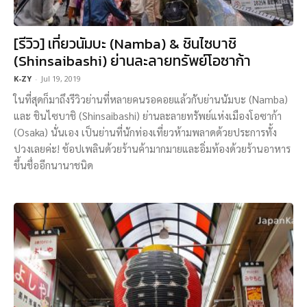
[รีวิว] เที่ยวนัมบะ (Namba) & ชินไซบาชิ
(Shinsaibashi) ย่านละลายทรัพย์โอซาก้า
K-ZY
-
Jul 19, 2019
ในที่สุดก็มาถึงรีวิวย่านที่หลายคนรอคอยแล้วกับย่านนัมบะ (Namba)
และ ชินไซบาชิ (Shinsaibashi) ย่านละลายทรัพย์แห่งเมืองโอซาก้า
(Osaka) นั่นเอง เป็นย่านที่นักท่องเที่ยวห้ามพลาดด้วยประการทั้ง
ปวงเลยค่ะ! ช้อปเพลินด้วยร้านค้ามากมายและอิ่มท้องด้วยร้านอาหาร
ขึ้นชื่ออีกนานาชนิด