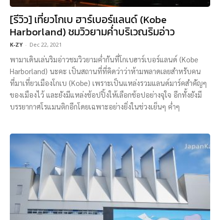
[รีวิว] เที่ยวโกเบ ฮาร์เบอร์แลนด์ (Kobe
Harborland) ชมวิวยามค่ำบริเวณริมอ่าว
K-ZY
-
Dec 22, 2021
พามาเดินเล่นริมอ่าวชมวิวยามค่ำกันที่โกเบฮาร์เบอร์แลนด์ (Kobe
Harborland) นะคะ เป็นสถานที่ที่คิดว่าว่าห้ามพลาดเลยสำหรับคน
ที่มาเที่ยวเมืองโกเบ (Kobe) เพราะเป็นแหล่งรวมแลนด์มาร์คสำคัญๆ
ของเมืองไว้ และยังมีแหล่งช้อปปิ้งให้เลือกช้อปอย่างจุใจ อีกทั้งยังมี
บรรยากาศโรแมนติกอีกโดยเฉพาะอย่างยิ่งในช่วงเย็นๆ ค่ำๆ