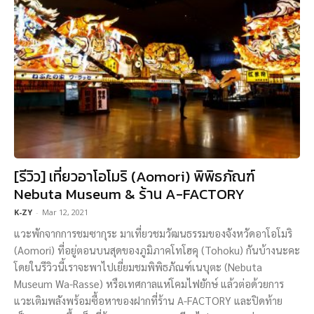
[รีวิว] เที่ยวอาโอโมริ (Aomori) พิพิธภัณฑ์
Nebuta Museum & ร้าน A-FACTORY
K-ZY
-
Mar 12, 2021
แวะพักจากการชมซากุระ มาเที่ยวชมวัฒนธรรมของจังหวัดอาโอโมริ
(Aomori) ที่อยู่ตอนบนสุดของภูมิภาคโทโฮคุ (Tohoku) กันบ้างนะคะ
โดยในรีวิวนี้เราจะพาไปเยี่ยมชมพิพิธภัณฑ์เนบุตะ (Nebuta
Museum Wa-Rasse) หรือเทศกาลแห่โคมไฟยักษ์ แล้วต่อด้วยการ
แวะเติมพลังพร้อมซื้อหาของฝากที่ร้าน A-FACTORY และปิดท้าย