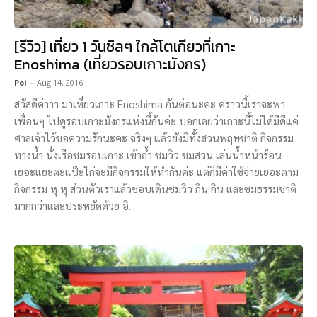
[รีวิว] เที่ยว 1 วันชิลๆ ใกล้โตเกียวที่เกาะ
Enoshima (เที่ยวรอบเกาะมังกร)
Poi
-
Aug 14, 2016
สวัสดีค่าาา มาเที่ยวเกาะ Enoshima กันต่อนะคะ คราวนี้เราจะพา
เพื่อนๆ ไปดูรอบเกาะมังกรแห่งนี้กันค่ะ บอกเลยว่าเกาะนี้ไม่ได้มีดีแค่
ศาลเจ้าไว้ขอความรักนะคะ จริงๆ แล้วยังมีทั้งสวนพฤษชาติ กิจกรรม
ทางน้ำ นั่งเรือชมรอบเกาะ เข้าถ้ำ ชมวิว ชมสวน เล่นน้ำหน้าร้อน
เยอะแยะตะแป๊ะไก่จะมีกิจกรรมให้ทำกันค่ะ แต่ก็มีค่าใช้จ่ายเยอะตาม
กิจกรรม หุ หุ ส่วนตัวเราแล้วชอบเดินชมวิว กิน กิน และชมธรรมชาติ
มากกว่าและประหยัดด้วย อิ...