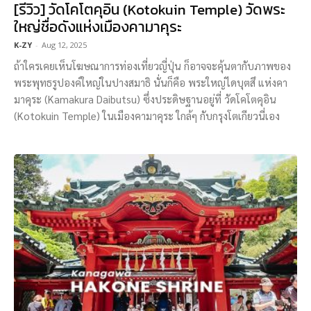
[รีวิว] วัดโคโตคุอิน (Kotokuin Temple) วัดพระ
ใหญ่ชื่อดังแห่งเมืองคามาคุระ
K-ZY
-
Aug 12, 2025
ถ้าใครเคยเห็นโฆษณาการท่องเที่ยวญี่ปุ่น ก็อาจจะคุ้นตากับภาพของ
พระพุทธรูปองค์ใหญ่ในปางสมาธิ นั่นก็คือ พระใหญ่ไดบุตสึ แห่งคา
มาคุระ (Kamakura Daibutsu) ซึ่งประดิษฐานอยู่ที่ วัดโคโตคุอิน
(Kotokuin Temple) ในเมืองคามาคุระ ใกล้ๆ กับกรุงโตเกียวนี่เอง