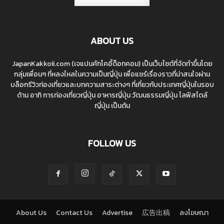
ABOUT US
JapanKakkoii.com (เจแปนคักโคอี้ด็อทคอม) เป็นเว็บไซต์ที่จัดทำขึ้นโดย
กลุ่มเพื่อนๆ ที่หลงใหลในความเป็นญี่ปุ่น เพื่อแชร์เรื่องราวที่น่าสนใจผ่าน
บล็อกรีวิวท่องเที่ยวและบทความสาระต่างๆ ที่เกี่ยวกับประเทศญี่ปุ่นในรอบ
ด้าน อาทิ การท่องเที่ยวญี่ปุ่น อาหารญี่ปุ่น วัฒนธรรมญี่ปุ่น ไลฟ์สไตล์
ญี่ปุ่น เป็นต้น
FOLLOW US
About Us
Contact Us
Advertise
広告出稿
ลงโฆษณา