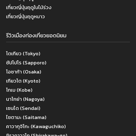
เที่ยวญี่ปุ่นฤดูใบไม้ร่วง
เที่ยวญี่ปุ่นฤดูหนาว
รีวิวเมืองท่องเที่ยวยอดนิยม
โตเกียว (Tokyo)
ซัปโปโร (Sapporo)
โอซาก้า (Osaka)
เกียวโต (Kyoto)
โกเบ (Kobe)
นาโกย่า (Nagoya)
เซนได (Sendai)
ไซตามะ (Saitama)
คาวากุจิโกะ (Kawaguchiko)
ชิราคาวาโก (Shirakawa-go)