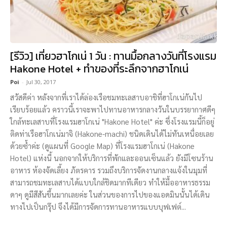
[รีวิว] เที่ยวฮาโกเน่ 1 วัน : ทานมื้อกลางวันที่โรงแรม
Hakone Hotel + ทำของที่ระลึกจากฮาโกเน่
Poi
-
Jul 30, 2017
สวัสดีค่า หลังจากที่เราได้ล่องเรือชมทะเลสาบอาชิที่ฮาโกเน่กันไป
เรียบร้อยแล้ว คราวนี้เราจะพาไปทานอาหารกลางวันในบรรยากาศดีๆ
ใกล้ทะเลสาบที่โรงแรมฮาโกเน่ "Hakone Hotel" ค่ะ ซึ่งโรงแรมนี้ก็อยู่
ติดท่าเรือฮาโกเน่มาจิ (Hakone-machi) ชนิดเดินได้ไม่ทันเหนื่อยเลย
ด้วยซ้ำค่ะ (ดูแผนที่ Google Map) ที่โรงแรมฮาโกเน่ (Hakone
Hotel) แห่งนี้ นอกจากให้บริการที่พักและออนเซ็นแล้ว ยังมีโซนร้าน
อาหาร ห้องจัดเลี้ยง ภัตรคาร รวมถึงบริการจัดงานกลางแจ้งในมุมที่
สามารถชมทะเลสาบได้แบบใกล้ชิดมากทีเดียว ทำให้มื้ออาหารธรรม
ดาๆ ดูมีสีสันขึ้นมากเลยค่ะ ในส่วนของการไปของแอดมินนั้นได้เดิน
ทางไปเป็นกรุ๊ป จึงได้มีการจัดการทานอาหารแบบบุฟเฟต์...