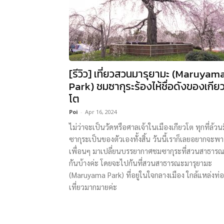
[รีวิว] เที่ยวสวนมารุยามะ (Maruyam
Park) ชมซากุระร้องไห้ชื่อดังของเกีย
โต
Poi
-
Apr 16, 2024
ไม่ว่าจะเป็นวัดหรือศาลเจ้าในเมืองเกียวโต ทุกที่ล้วน
ซากุระเป็นของตัวเองทั้งสิ้น วันนี้เราก็เลยอยากจะพา
เพื่อนๆ มาเปลี่ยนบรรยากาศชมซากุระที่สวนสาธาร
กันบ้างค่ะ โดยจะไปกันที่สวนสาธารณะมารุยามะ
(Maruyama Park) ที่อยู่ในใจกลางเมือง ใกล้แหล่งท่
เที่ยวมากมายค่ะ