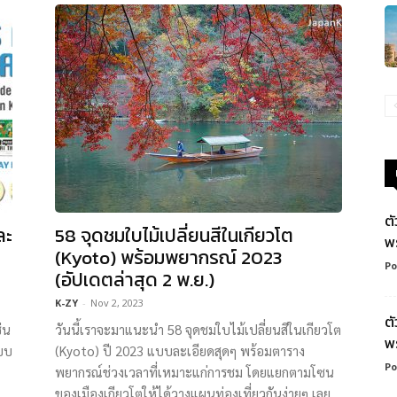
ต
ละ
58 จุดชมใบไม้เปลี่ยนสีในเกียวโต
พ
(Kyoto) พร้อมพยากรณ์ 2023
Po
(อัปเดตล่าสุด 2 พ.ย.)
K-ZY
-
Nov 2, 2023
ต
่น
วันนี้เราจะมาแนะนำ 58 จุดชมใบไม้เปลี่ยนสีในเกียวโต
พ
แบบ
(Kyoto) ปี 2023 แบบละเอียดสุดๆ พร้อมตาราง
Po
พยากรณ์ช่วงเวลาที่เหมาะแก่การชม โดยแยกตามโซน
ของเมืองเกียวโตให้ได้วางแผนท่องเที่ยวกันง่ายๆ เลย