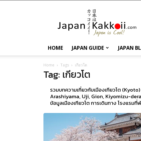
นานา
สาระ
เกี่ยว
กับ
ญี่ปุ่น
และ
HOME
JAPAN GUIDE
JAPAN B
การ
ท่อง
เที่ยว
Home
Tags
เกียวโต
Tag: เกียวโต
ญี่ปุ่น
รวมบทความเกี่ยวกับเมืองเกียวโต (Kyoto) แ
Arashiyama, Uji, Gion, Kiyomizu-dera
ข้อมูลเมืองเกียวโต การเดินทาง โรงแรมท