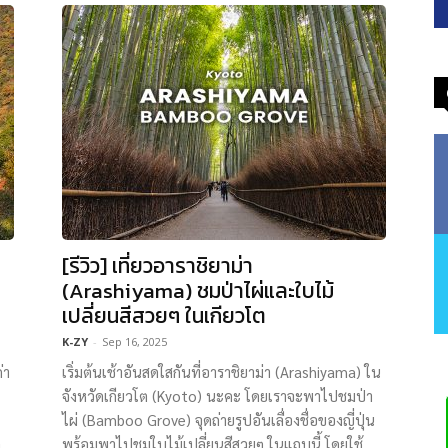
[รีวิว] เที่ยวอาราชิยาม่า
(Arashiyama) ชมป่าไผ่และใบไม้
เปลี่ยนสีสวยๆ ในเกียวโต
K-ZY
-
Sep 16, 2025
่า
เริ่มต้นเช้าอันสดใสกันที่อาราชิยาม่า (Arashiyama) ใน
จังหวัดเกียวโต (Kyoto) นะคะ โดยเราจะพาไปชมป่า
ไผ่ (Bamboo Grove) จุดถ่ายรูปอันเลื่องชื่อของญี่ปุ่น
ๆ
พร้อมพาไปชมใบไม้เปลี่ยนสีสวยๆ ในแถบนี้ โดยใช้