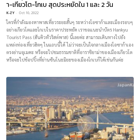
า-เกียวโต-โกเบ สุดประหยัดใน 1 และ 2 วัน
K-ZY
-
Oct 10, 2022
ใครที่กำลังมองหาพาสเที่ยวระยะสั้นๆ ระหว่างโอซาก้าและเมืองรอบๆ
อย่างเกียวโตและโกเบในราคาประหยัด เราขอแนะนำบัตร Hankyu
Tourist Pass (ฮันคิวทัวริสต์พาส) นี้เลยค่ะ สามารถเดินทางไปยัง
แหล่งท่องเที่ยวฮิตๆ ในแถบนี้ได้ ไม่ว่าจะเป็นใจกลางเมืองโอซาก้าเอง
ตรงย่านอุเมดะ หรือจะไปชมธรรมชาติที่อาราชิยาม่าของเมืองเกียวโต
หรือจะไปช้อปปิ้งที่ย่านซันโนะมิยะของเมืองโกเบก็ได้เช่นกันค่ะ