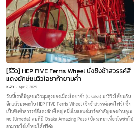
[รีวิว] HEP FIVE Ferris Wheel นั่งชิงช้าสวรรค์สี
แดงยักษ์ชมวิวโอซาก้ายามค่ำ
K-ZY
-
Apr 7, 2025
วันนี้เราก็มีจุดชมวิวมุมสูงของเมืองโอซาก้า (Osaka) มารีวิวให้ชมกัน
อีกแล้วนะคะกับ HEP FIVE Ferris Wheel (ชิงช้าสวรรค์เฮฟไฟว์) ซึ่ง
เป็นชิงช้าสวรรค์สีแดงยักษ์ใหญ่หนึ่งในแลนด์มาร์คสำคัญของย่านอุเม
ดะ (Umeda) คนที่มี Osaka Amazing Pass (บัตรเหมาเที่ยวโอซาก้า)
สามารถใช้เข้าชมได้ฟรีค่ะ