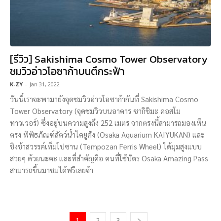
[รีวิว] Sakishima Cosmo Tower Observatory
ชมวิวอ่าวโอซาก้าบนตึกระฟ้า
K-ZY
-
Jan 31, 2022
วันนี้เราจะพามายังจุดชมวิวอ่าวโอซาก้ากันที่ Sakishima Cosmo
Tower Observatory (จุดชมวิวบนอาคาร ซากิชิมะ คอสโม
ทาวเวอร์) ซึ่งอยู่บนความสูงถึง 252 เมตร จากตรงนี้สามารถมองเห็น
ตรง พิพิธภัณฑ์สัตว์น้ำไคยูคัง (Osaka Aquarium KAIYUKAN) และ
ชิงช้าสวรรค์เท็มโปซาน (Tempozan Ferris Wheel) ได้มุมสูงแบบ
สวยๆ ด้วยนะคะ และที่สำคัญคือ คนที่ใช้บัตร Osaka Amazing Pass
สามารถขึ้นมาชมได้ฟรีเลยจ้า
1
2
3