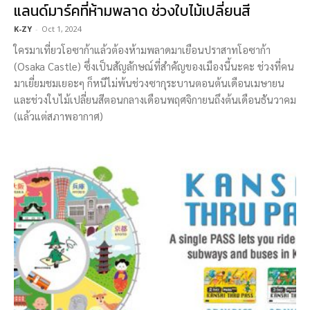
แลนด์มาร์คที่ห้ามพลาด ช่วงใบไม้เปลี่ยนสี
K-ZY
-
Oct 1, 2024
ใครมาเที่ยวโอซาก้าแล้วต้องห้ามพลาดมาเยือนปราสาทโอซาก้า
(Osaka Castle) ซึ่งเป็นสัญลักษณ์ที่สำคัญของเมืองนี้นะคะ ช่วงที่คน
มาเยี่ยมชมเยอะๆ ก็หนีไม่พ้นช่วงซากุระบานตอนต้นเดือนเมษายน
และช่วงใบไม้เปลี่ยนสีตอนกลางเดือนพฤศจิกายนถึงต้นเดือนธันวาคม
(แล้วแต่สภาพอากาศ)