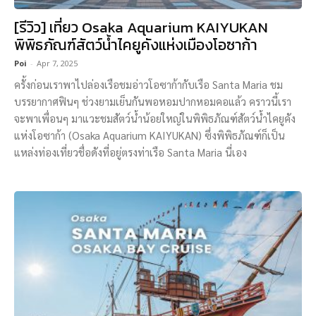
[รีวิว] เที่ยว Osaka Aquarium KAIYUKAN
พิพิธภัณฑ์สัตว์น้ำไคยูคังแห่งเมืองโอซาก้า
Poi
-
Apr 7, 2025
ครั้งก่อนเราพาไปล่องเรือชมอ่าวโอซาก้ากับเรือ Santa Maria ชม
บรรยากาศฟินๆ ช่วงยามเย็นกันพอหอมปากหอมคอแล้ว คราวนี้เรา
จะพาเพื่อนๆ มาแวะชมสัตว์น้ำน้อยใหญ่ในพิพิธภัณฑ์สัตว์น้ำไคยูคัง
แห่งโอซาก้า (Osaka Aquarium KAIYUKAN) ซึ่งพิพิธภัณฑ์ก็เป็น
แหล่งท่องเที่ยวชื่อดังที่อยู่ตรงท่าเรือ Santa Maria นี่เอง