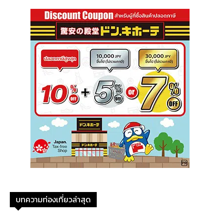
บทความท่องเที่ยวล่าสุด