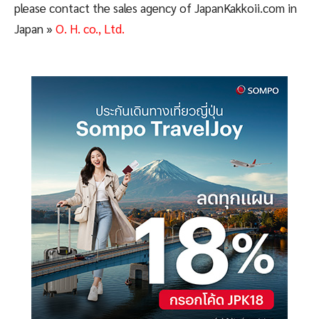
please contact the sales agency of JapanKakkoii.com in
Japan »
O. H. co., Ltd.