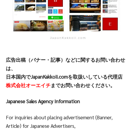
広告出稿（バナー・記事）などに関するお問い合わせ
は、
日本国内でJapanKakkoii.comを取扱いしている代理店
株式会社オーエイチ
までお問い合わせください。
Japanese Sales Agency Information
For inquiries about placing advertisement (ฺBanner,
Article) for Japanese Advertisers,