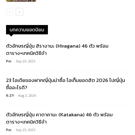
บทความยอดนิยม
ตัวอักษรญี่ปุ่น ฮิรางานะ (Hiragana) 46 ตัว พร้อม
ตาราง+เทคนิควิธีจำ
Poi
-
Sep 23, 2025
23 ไอเดียของฝากญี่ปุ่นน่าซื้อ ไอเท็มยอดฮิต 2026 ไปญี่ปุ่น
ซื้ออะไรดี?
K-ZY
-
Aug 3, 2026
ตัวอักษรญี่ปุ่น คาตาคานะ (Katakana) 46 ตัว พร้อม
ตาราง+เทคนิควิธีจำ
Poi
-
Sep 23, 2025