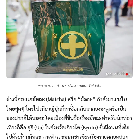
ของฝากจากร้านชา Nakamura Tokichi
ช่วงนี้กระแส
มัทฉะ (Matcha)
หรือ “มัตจะ” กำลังมาแรงใน
ไทยสุดๆ ใครไปเที่ยวญี่ปุ่นก็หาซื้อกลับมาลองชงดูหรือเป็น
ของฝากก็ได้นะคะ โดยเมืองที่ขึ้นชื่อเรื่องมัทฉะสำหรับนักท่อง
เที่ยวก็คือ อุจิ (Uji) ในจังหวัดเกียวโต (Kyoto) ซึ่งมีถนนที่เต็ม
ไปด้วยร้านมัทฉะ คาเฟ่ และขนมชาเขียวเรียงรายตลอดสอง