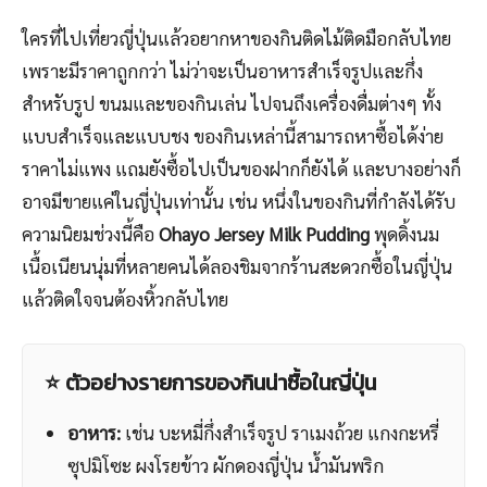
ใครที่ไปเที่ยวญี่ปุ่นแล้วอยากหาของกินติดไม้ติดมือกลับไทย
เพราะมีราคาถูกกว่า ไม่ว่าจะเป็นอาหารสำเร็จรูปและกึ่ง
สำหรับรูป ขนมและของกินเล่น ไปจนถึงเครื่องดื่มต่างๆ ทั้ง
แบบสำเร็จและแบบชง ของกินเหล่านี้สามารถหาซื้อได้ง่าย
ราคาไม่แพง แถมยังซื้อไปเป็นของฝากก็ยังได้ และบางอย่างก็
อาจมีขายแค่ในญี่ปุ่นเท่านั้น เช่น หนึ่งในของกินที่กำลังได้รับ
ความนิยมช่วงนี้คือ
Ohayo Jersey Milk Pudding
พุดดิ้งนม
เนื้อเนียนนุ่มที่หลายคนได้ลองชิมจากร้านสะดวกซื้อในญี่ปุ่น
แล้วติดใจจนต้องหิ้วกลับไทย
⭐ ตัวอย่างรายการของกินน่าซื้อในญี่ปุ่น
อาหาร:
เช่น บะหมี่กึ่งสำเร็จรูป ราเมงถ้วย แกงกะหรี่
ซุปมิโซะ ผงโรยข้าว ผักดองญี่ปุ่น น้ำมันพริก