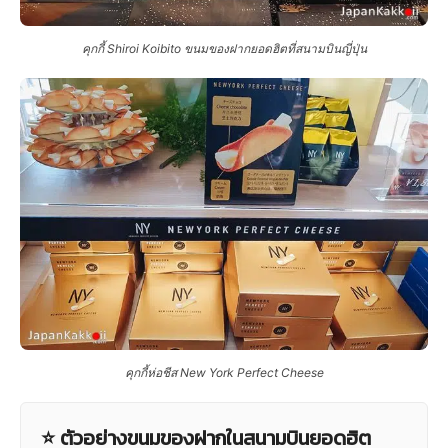
คุกกี้ Shiroi Koibito ขนมของฝากยอดฮิตที่สนามบินญี่ปุ่น
คุกกี้ห่อชีส New York Perfect Cheese
⭐ ตัวอย่างขนมของฝากในสนามบินยอดฮิต