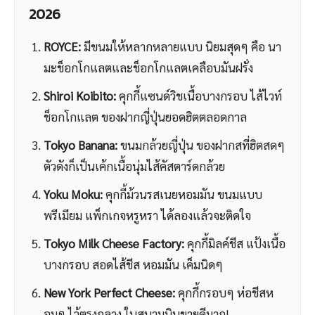
2026
ROYCE:
มีขนมให้หลากหลายแบบ นิยมสุดๆ คือ นา
มะช็อกโกแลตและช็อกโกแลตเคลือบมันฝรั่ง
Shiroi Koibito:
คุกกี้แซนด์วิชเนื้อบางกรอบ ไส้ไวท์
ช็อกโกแลต ของฝากญี่ปุ่นยอดฮิตตลอดกาล
Tokyo Banana:
ขนมกล้วยญี่ปุ่น ของฝากสที่ฮิตสดๆ
ตัวดังก็เป็นเค้กเนื้อนุ่มไส้คัสตาร์ดกล้วย
Yoku Moku:
คุกกี้ม้วนรสเนยหอมมัน ขนมแบบ
พรีเมียม แพ็กเกจหรูหรา ได้ลองแล้วจะติดใจ
Tokyo Milk Cheese Factory:
คุกกี้มิลค์ชีส
แป้งเนื้อ
บางกรอบ สอดไส้ชีส หอมมัน เค็มนิดๆ
New York Perfect Cheese:
คุกกี้กรอบๆ ห่อชีสห
อมๆ ไว้ตรงกลาง ในสนามบินขายดีมาก!