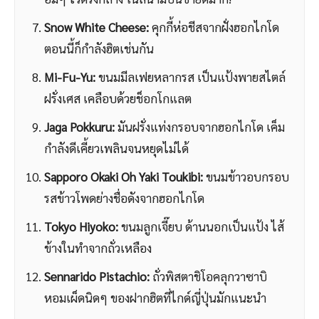
Snow White
Cheese:
คุกกี้ห่อชีสจากฝั่งฮอกไกโด
ตอนนี้ก็กำลังฮิตเช่นกัน
Mi-Fu-Yu:
ขนมมีลเฟยหลากรส เป็นแป้งพายสไตล์
ฝรั่งเศส เคลือบด้วยช็อกโกแลต
Jaga Pokkuru:
มันฝรั่งแท่งกรอบจากฮอกไกโด เค็ม
กำลังดีเคี้ยวเพลินจนหยุดไม่ได้
Sapporo Okaki Oh Yaki Toukibi:
ขนมข้าวอบกรอบ
รสข้าวโพดย่างชื่อดังจากฮอกไกโด
Tokyo Hiyoko:
ขนมลูกเจี๊ยบ ด้านนอกเป็นแป้ง ไส้
ข้างในทำจากถั่วเหลือง
Sennarido Pistachio:
ถั่วพิสตาชิโอคลุกวาซาบิ
หอมเผ็ดนิดๆ ของฝากฮิตที่ไกด์ญี่ปุ่นมักแนะนำ