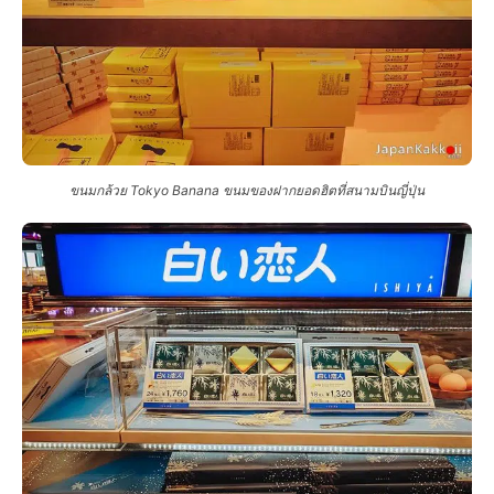
ขนมกล้วย Tokyo Banana ขนมของฝากยอดฮิตที่สนามบินญี่ปุ่น