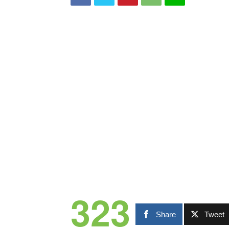
323
Share
Tweet