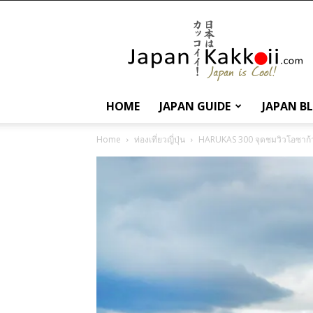
นานา
สาระ
เกี่ยว
กับ
ญี่ปุ่น
และ
HOME
JAPAN GUIDE
JAPAN B
การ
ท่อง
Home
ท่องเที่ยวญี่ปุ่น
HARUKAS 300 จุดชมวิวโอซาก้าบ
เที่ยว
ญี่ปุ่น