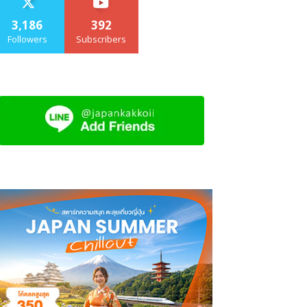
3,186
392
Followers
Subscribers