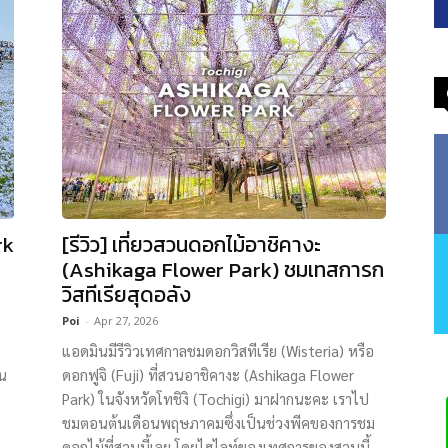
rk
[รีวิว] เที่ยวสวนดอกไม้อาชิคางะ
(Ashikaga Flower Park) ชมเทสการก
วิสทีเรียสุดอลัง
Poi
-
Apr 27, 2026
แอดมินมีรีวิวเทศกาลชมดอกวิสทีเรีย (Wisteria) หรือ
ัน
ดอกฟูจิ (Fuji) ที่สวนอาชิคางะ (Ashikaga Flower
Park) ในจังหวัดโทชิงิ (Tochigi) มาฝากนะคะ เราไป
ชมตอนต้นเดือนพฤษภาคมซึ่งเป็นช่วงพีคของการชม
ดอกไม้ที่สวนนี้เลย โดยไฮไลท์ของเทศการของสวนนี้