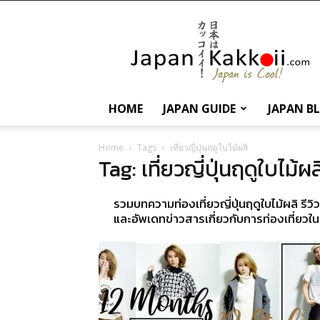
นานา
สาระ
เกี่ยว
กับ
ญี่ปุ่น
และ
HOME
JAPAN GUIDE
JAPAN B
การ
ท่อง
เที่ยว
Home
Tags
เที่ยวญี่ปุ่นฤดูใบไม้ผลิ
Tag: เที่ยวญี่ปุ่นฤดูใบไม้ผล
ญี่ปุ่น
รวมบทความท่องเที่ยวญี่ปุ่นฤดูใบไม้ผลิ รี
และอัพเดทข่าวสารเกี่ยวกับการท่องเที่ยวใน