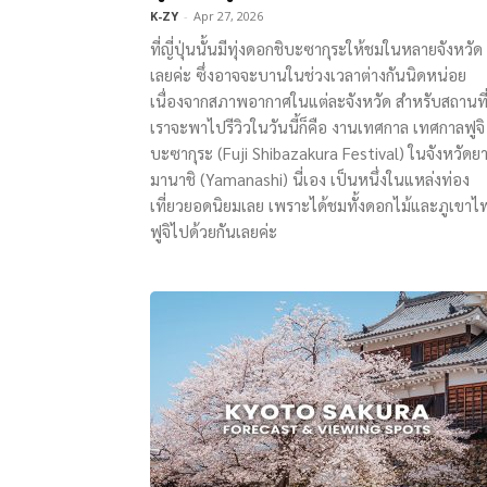
K-ZY
-
Apr 27, 2026
ที่ญี่ปุ่นนั้นมีทุ่งดอกชิบะซากุระให้ชมในหลายจังหวัด
เลยค่ะ ซึ่งอาจจะบานในช่วงเวลาต่างกันนิดหน่อย
เนื่องจากสภาพอากาศในแต่ละจังหวัด สำหรับสถานที่ท
เราจะพาไปรีวิวในวันนี้ก็คือ งานเทศกาล เทศกาลฟูจิ 
บะซากุระ (Fuji Shibazakura Festival) ในจังหวัดย
มานาชิ (Yamanashi) นี่เอง เป็นหนึ่งในแหล่งท่อง
เที่ยวยอดนิยมเลย เพราะได้ชมทั้งดอกไม้และภูเขาไ
ฟูจิไปด้วยกันเลยค่ะ