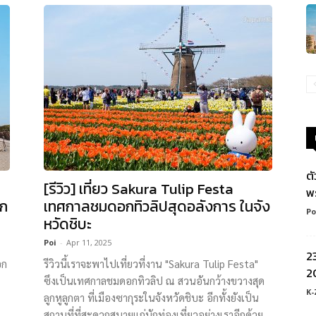
ต
[รีวิว] เที่ยว Sakura Tulip Festa
พ
อก
เทศกาลชมดอกทิวลิปสุดอลังการ ในจัง
Po
หวัดชิบะ
Poi
-
Apr 11, 2025
2
อก
รีวิวนี้เราจะพาไปเที่ยวที่งาน "Sakura Tulip Festa"
20
ซึงเป็นเทศกาลชมดอกทิวลิป ณ สวนอันกว้างขวางสุด
K-
ลูกหูลูกตา ที่เมืองซากุระในจังหวัดชิบะ อีกทั้งยังเป็น
สถานที่ที่สะดวกสบายแก่นักท่องเที่ยวอย่างเราอีกด้วย