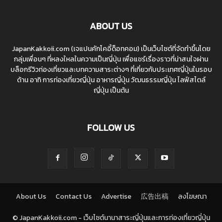
ABOUT US
JapanKakkoii.com (เจแปนคักโคอี้ด็อทคอม) เป็นเว็บไซต์ที่จัดทำขึ้นโดย
กลุ่มเพื่อนๆ ที่หลงใหลในความเป็นญี่ปุ่น เพื่อแชร์เรื่องราวที่น่าสนใจผ่าน
บล็อกรีวิวท่องเที่ยวและบทความสาระต่างๆ ที่เกี่ยวกับประเทศญี่ปุ่นในรอบ
ด้าน อาทิ การท่องเที่ยวญี่ปุ่น อาหารญี่ปุ่น วัฒนธรรมญี่ปุ่น ไลฟ์สไตล์
ญี่ปุ่น เป็นต้น
FOLLOW US
About Us
Contact Us
Advertise
広告出稿
ลงโฆษณา
© JapanKakkoii.com - เว็บไซต์นานาสาระญี่ปุ่นและการท่องเที่ยวญี่ปุ่น