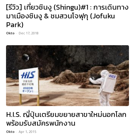
[รีวิว] เที่ยวชินงู (Shingu)#1 : การเดินทาง
มาเมืองชินงู & ชมสวนโจฟุกุ (Jofuku
Park)
Okto
-
Dec 17, 2018
H.I.S. ญี่ปุ่นเตรียมขยายสาขาใหม่นอกโลก
พร้อมรับสมัครพนักงาน
Okto
-
Apr 1, 2015