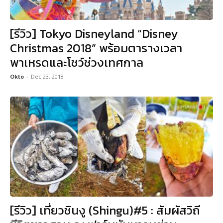
[รีวิว] Tokyo Disneyland “Disney
Christmas 2018” พร้อมตารางเวลา
พาเหรดและโชว์ช่วงเทศกาล
Okto
-
Dec 23, 2018
[รีวิว] เที่ยวชินงู (Shingu)#5 : สัมผัสวิถี