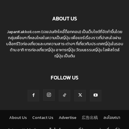
ABOUT US
JapanKakkoii.com (เจแปนคักโคอี้ด็อทคอม) เป็นเว็บไซต์ที่จัดทำขึ้นโดย
กลุ่มเพื่อนๆ ที่หลงใหลในความเป็นญี่ปุ่น เพื่อแชร์เรื่องราวที่น่าสนใจผ่าน
บล็อกรีวิวท่องเที่ยวและบทความสาระต่างๆ ที่เกี่ยวกับประเทศญี่ปุ่นในรอบ
ด้าน อาทิ การท่องเที่ยวญี่ปุ่น อาหารญี่ปุ่น วัฒนธรรมญี่ปุ่น ไลฟ์สไตล์
ญี่ปุ่น เป็นต้น
FOLLOW US
About Us
Contact Us
Advertise
広告出稿
ลงโฆษณา