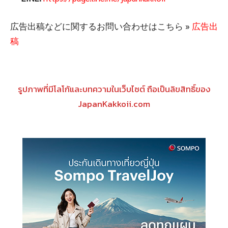
広告出稿などに関するお問い合わせはこちら »
広告出
稿
รูปภาพที่มีโลโก้และบทความในเว็บไซต์ ถือเป็นลิขสิทธิ์ของ
JapanKakkoii.com