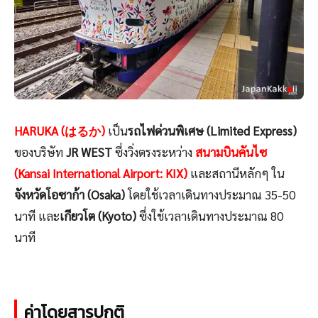
HARUKA (はるか)
เป็น
รถไฟด่วนพิเศษ (Limited Express)
ของบริษัท
JR WEST
ซึ่งวิ่งตรงระหว่าง
สนามบินคันไซ
(Kansai International Airport: KIX)
และสถานีหลักๆ ใน
จังหวัดโอซาก้า (Osaka)
โดยใช้เวลาเดินทางประมาณ 35-50
นาที และ
เกียวโต (Kyoto)
ซึ่งใช้เวลาเดินทางประมาณ 80
นาที
ค่าโดยสารปกติ