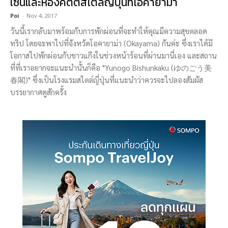
เซ็นและห้องคิตตี้สไตล์ญี่ปุ่นที่โอคายาม่า
Poi
-
Nov 4, 2017
วันนี้เรากลับมาพร้อมกับการพักผ่อนที่จะทำให้คุณมีความสุขตลอด
ทริป โดยจะพาไปที่จังหวัดโอคายาม่า (Okayama) กันค่ะ ซึ่งเราได้มี
โอกาสไปพักผ่อนกับชาวแก๊งในช่วงหน้าร้อนที่ผ่านมานี่เอง และสถาน
ที่ที่เราอยากจะแนะนำนั้นก็คือ "Yunogo Bishunkaku (ゆのごう美
春閣)" ซึ่งเป็นโรงแรมสไตล์ญี่ปุ่นที่แนะนำว่าควรจะไปลองสัมผัส
บรรยากาศดูสักครั้ง