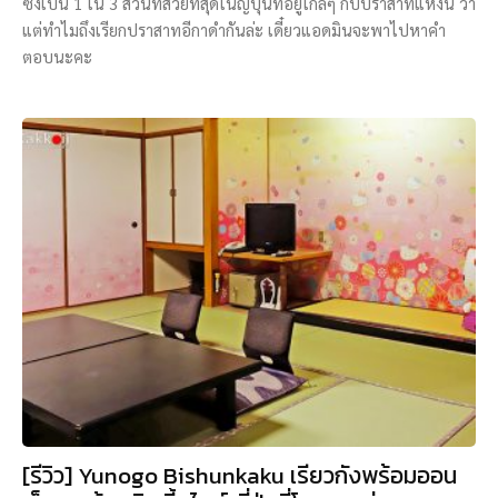
ซึ่งเป็น 1 ใน 3 สวนที่สวยที่สุดในญี่ปุ่นที่อยู่ใกล้ๆ กับปราสาทแห่งนี้ ว่า
แต่ทำไมถึงเรียกปราสาทอีกาดำกันล่ะ เดี๋ยวแอดมินจะพาไปหาคำ
ตอบนะคะ
[รีวิว] Yunogo Bishunkaku เรียวกังพร้อมออน