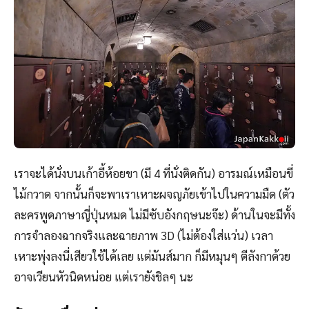
เราจะได้นั่งบนเก้าอี้ห้อยขา (มี 4 ที่นั่งติดกัน) อารมณ์เหมือนขี่
ไม้กวาด จากนั้นก็จะพาเราเหาะผจญภัยเข้าไปในความมืด (ตัว
ละครพูดภาษาญี่ปุ่นหมด ไม่มีซับอังกฤษนะจ๊ะ) ด้านในจะมีทั้ง
การจำลองฉากจริงและฉายภาพ 3D (ไม่ต้องใส่แว่น) เวลา
เหาะพุ่งลงนี่เสียวใช้ได้เลย แต่มันส์มาก ก็มีหมุนๆ ตีลังกาด้วย
อาจเวียนหัวนิดหน่อย แต่เรายังชิลๆ นะ