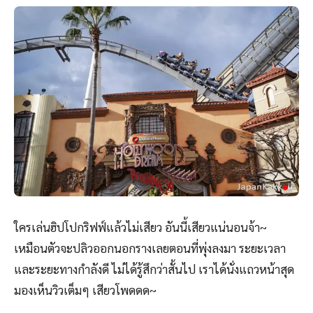
Hollywood Dream – The Ride
เป็นรถไฟเหาะกลางแจ้ง
แบบไปข้างหน้า (ตัวรถไฟสีขาว) มีลำโพงอยู่ข้างหูทุกที่นั่ง เรา
สามารถกดเลือกเพลงฟังระหว่างเล่นได้ (ตอนเหาะก็ไม่ได้มี
กะจิตกะใจจะฟังเพลงเท่าไหร่ 555)
ใครเล่นฮิปโปกริฟฟ์แล้วไม่เสียว อันนี้เสียวแน่นอนจ้า~