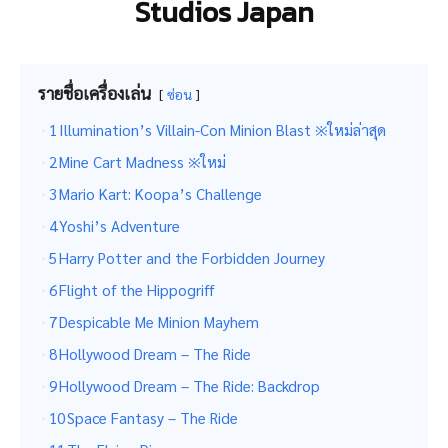
Studios Japan
รายชื่อเครื่องเล่น
ซ่อน
1
Illumination’s Villain-Con Minion Blast ※ใหม่ล่าสุด
2
Mine Cart Madness ※ใหม่
3
Mario Kart: Koopa’s Challenge
4
Yoshi’s Adventure
5
Harry Potter and the Forbidden Journey
6
Flight of the Hippogriff
7
Despicable Me Minion Mayhem
8
Hollywood Dream – The Ride
9
Hollywood Dream – The Ride: Backdrop
10
Space Fantasy – The Ride