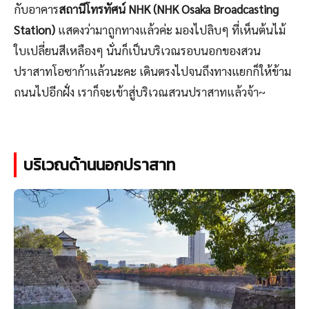
กับอาคาร
สถานีโทรทัศน์ NHK (NHK Osaka Broadcasting
Station)
แสดงว่ามาถูกทางแล้วค่ะ มองไปลิบๆ ที่เห็นต้นไม้
ใบเปลี่ยนสีเหลืองๆ นั่นก็เป็นบริเวณรอบนอกของสวน
ปราสาทโอซาก้าแล้วนะคะ เดินตรงไปจนถึงทางแยกก็ให้ข้าม
ถนนไปอีกฝั่ง เราก็จะเข้าสู่บริเวณสวนปราสาทแล้วจ้า~
บริเวณด้านนอกปราสาท