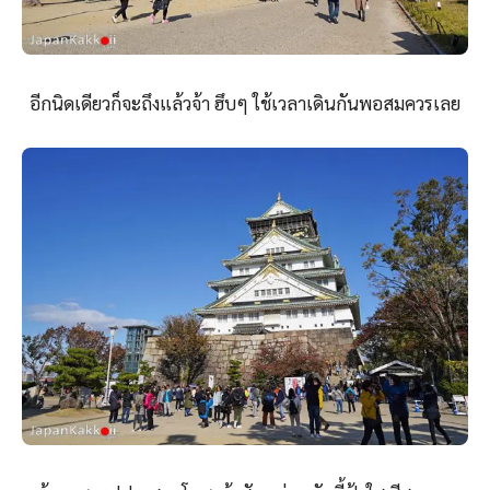
อีกนิดเดียวก็จะถึงแล้วจ้า ฮึบๆ ใช้เวลาเดินกันพอสมควรเลย