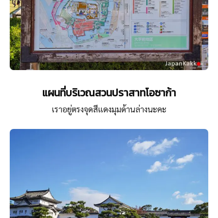
แผนที่บริเวณสวนปราสาทโอซาก้า
เราอยู่ตรงจุดสีแดงมุมด้านล่างนะคะ