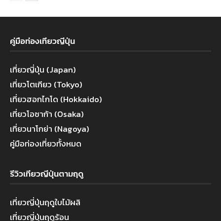
คู่มือท่องเที่ยวญี่ปุ่น
เที่ยวญี่ปุ่น (Japan)
เที่ยวโตเกียว (Tokyo)
เที่ยวฮอกไกโด (Hokkaido)
เที่ยวโอซาก้า (Osaka)
เที่ยวนาโกย่า (Nagoya)
คู่มือท่องเที่ยวทั้งหมด
รีวิวเที่ยวญี่ปุ่นตามฤดู
เที่ยวญี่ปุ่นฤดูใบไม้ผลิ
เที่ยวญี่ปุ่นฤดูร้อน