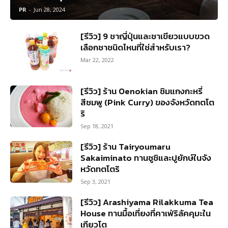
PR
-
Jun 28, 2024
[รีวิว] 9 ชาญี่ปุ่นและชาเขียวแบบขวด
เลือกชาชนิดไหนที่ใช่สำหรับเรา?
Mar 22, 2022
[รีวิว] ร้าน Oenokian ชิมแกงกะหรี่
สีชมพู (Pink Curry) ของจังหวัดทตโต
ริ
Sep 18, 2021
[รีวิว] ร้าน Tairyoumaru
Sakaiminato ทานซูชิและปูยักษ์ในจัง
หวัดทตโตริ
Sep 3, 2021
[รีวิว] Arashiyama Rilakkuma Tea
House ทานมื้อเที่ยงที่คาเฟ่ริลัคคุมะใน
เกียวโต