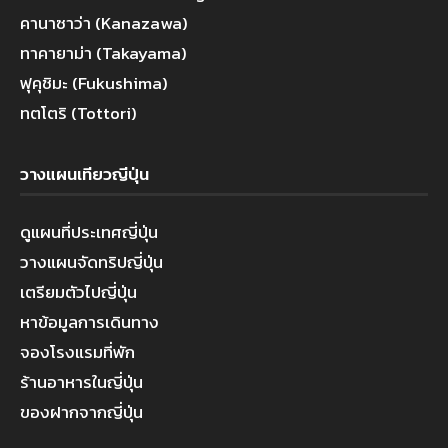
คานาซาว่า (Kanazawa)
ทาคายาม่า (Takayama)
ฟุคุชิมะ (Fukushima)
ทตโตริ (Tottori)
วางแผนเที่ยวญี่ปุ่น
ดูแผนที่ประเทศญี่ปุ่น
วางแผนจัดทริปญี่ปุ่น
เตรียมตัวไปญี่ปุ่น
หาข้อมูลการเดินทาง
จองโรงแรมที่พัก
ร้านอาหารในญี่ปุ่น
ของฝากจากญี่ปุ่น