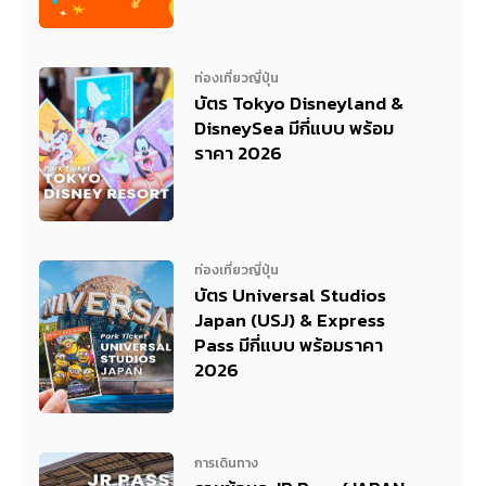
ท่องเที่ยวญี่ปุ่น
บัตร Tokyo Disneyland &
DisneySea มีกี่แบบ พร้อม
ราคา 2026
ท่องเที่ยวญี่ปุ่น
บัตร Universal Studios
Japan (USJ) & Express
Pass มีกี่แบบ พร้อมราคา
2026
การเดินทาง