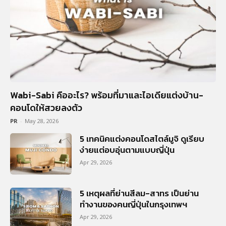
Wabi-Sabi คืออะไร? พร้อมที่มาและไอเดียแต่งบ้าน-
คอนโดให้สวยลงตัว
PR
-
May 28, 2026
5 เทคนิคแต่งคอนโดสไตล์มูจิ ดูเรียบ
ง่ายแต่อบอุ่นตามแบบญี่ปุ่น
Apr 29, 2026
5 เหตุผลที่ย่านสีลม-สาทร เป็นย่าน
ทำงานของคนญี่ปุ่นในกรุงเทพฯ
Apr 29, 2026