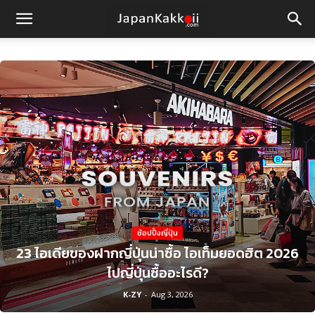
ช้อปปิ้งญี่ปุ่น
23 ไอเดียของฝากญี่ปุ่นน่าซื้อ ไอเท็มยอดฮิต 2026
ไปญี่ปุ่นซื้ออะไรดี?
K-ZY
-
Aug 3, 2026