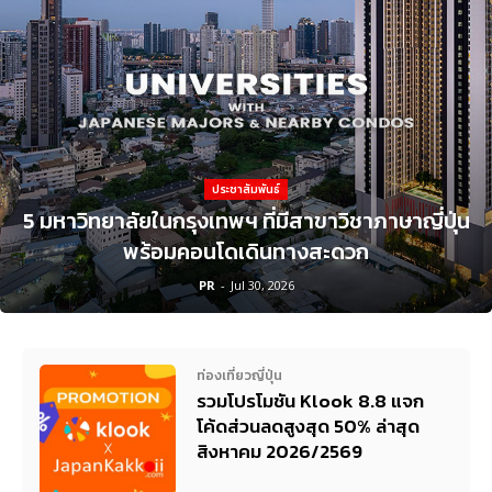
ประชาสัมพันธ์
5 มหาวิทยาลัยในกรุงเทพฯ ที่มีสาขาวิชาภาษาญี่ปุ่น
พร้อมคอนโดเดินทางสะดวก
PR
-
Jul 30, 2026
ท่องเที่ยวญี่ปุ่น
รวมโปรโมชัน Klook 8.8 แจก
โค้ดส่วนลดสูงสุด 50% ล่าสุด
สิงหาคม 2026/2569