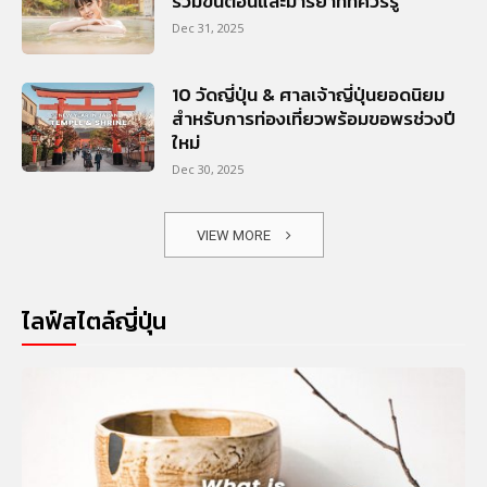
รวมขั้นตอนและมารยาทที่ควรรู้
Dec 31, 2025
10 วัดญี่ปุ่น & ศาลเจ้าญี่ปุ่นยอดนิยม
สำหรับการท่องเที่ยวพร้อมขอพรช่วงปี
ใหม่
Dec 30, 2025
VIEW MORE
ไลฟ์สไตล์ญี่ปุ่น