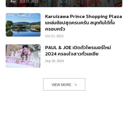
Poi
-
Oct 31, 2025
Karuizawa Prince Shopping Plaza
แหล่งช้อปสุดครบครัน สนุกกันได้ทั้ง
ครอบครัว
Oct 21, 2025
PAUL & JOE เปิดตัวไพรเมอร์ใหม่
2024 ครองใจสาวทั่วเอเชีย
Sep 20, 2024
VIEW MORE