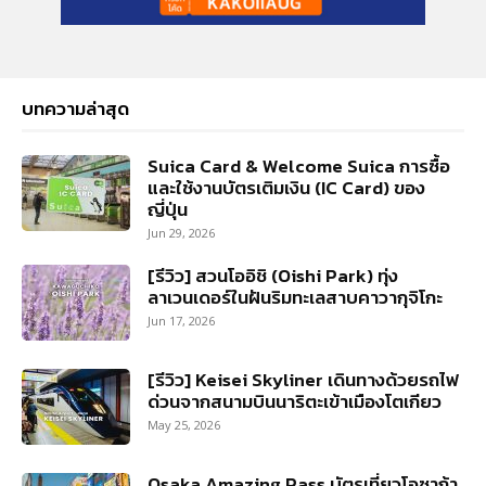
บทความล่าสุด
Suica Card & Welcome Suica การซื้อ
และใช้งานบัตรเติมเงิน (IC Card) ของ
ญี่ปุ่น
Jun 29, 2026
[รีวิว] สวนโออิชิ (Oishi Park) ทุ่ง
ลาเวนเดอร์ในฝันริมทะเลสาบคาวากุจิโกะ
Jun 17, 2026
[รีวิว] Keisei Skyliner เดินทางด้วยรถไฟ
ด่วนจากสนามบินนาริตะเข้าเมืองโตเกียว
May 25, 2026
Osaka Amazing Pass บัตรเที่ยวโอซาก้า