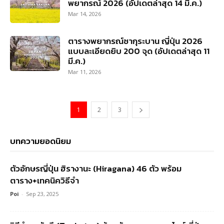
พยากรณ์ 2026 (อัปเดตล่าสุด 14 มี.ค.)
Mar 14, 2026
ตารางพยากรณ์ซากุระบาน ญี่ปุ่น 2026
แบบละเอียดยิบ 200 จุด (อัปเดตล่าสุด 11
มี.ค.)
Mar 11, 2026
1
2
3
บทความยอดนิยม
ตัวอักษรญี่ปุ่น ฮิรางานะ (Hiragana) 46 ตัว พร้อม
ตาราง+เทคนิควิธีจำ
Poi
-
Sep 23, 2025