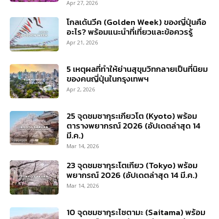
Apr 27, 2026
โกลเด้นวีค (Golden Week) ของญี่ปุ่นคือ
อะไร? พร้อมแนะนำที่เที่ยวและข้อควรรู้
Apr 21, 2026
5 เหตุผลที่ทำให้ย่านสุขุมวิทกลายเป็นที่นิยม
ของคนญี่ปุ่นในกรุงเทพฯ
Apr 2, 2026
25 จุดชมซากุระเกียวโต (Kyoto) พร้อม
ตารางพยากรณ์ 2026 (อัปเดตล่าสุด 14
มี.ค.)
Mar 14, 2026
23 จุดชมซากุระโตเกียว (Tokyo) พร้อม
พยากรณ์ 2026 (อัปเดตล่าสุด 14 มี.ค.)
Mar 14, 2026
10 จุดชมซากุระไซตามะ (Saitama) พร้อม