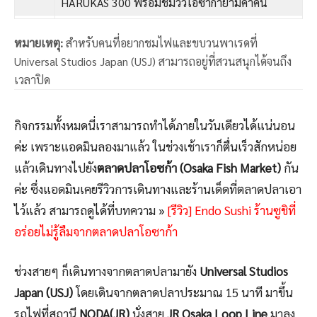
HARUKAS 300 พร้อมชมวิวโอซาก้ายามค่ำคืน
หมายเหตุ:
สำหรับคนที่อยากชมไฟและขบวนพาเรดที่
Universal Studios Japan (USJ) สามารถอยู่ที่สวนสนุกได้จนถึง
เวลาปิด
กิจกรรมทั้งหมดนี่เราสามารถทำได้ภายในวันเดียวได้แน่นอน
ค่ะ เพราะแอดมินลองมาแล้ว ในช่วงเช้าเราก็ตื่นเร็วสักหน่อย
แล้วเดินทางไปยัง
ตลาดปลาโอซก้า (Osaka Fish Market)
กัน
ค่ะ ซึ่งแอดมินเคยรีวิวการเดินทางและร้านเด็ดที่ตลาดปลาเอา
ไว้แล้ว สามารถดูได้ที่บทความ »
[รีวิว] Endo Sushi ร้านซูชิที่
อร่อยไม่รู้ลืมจากตลาดปลาโอซาก้า
ช่วงสายๆ ก็เดินทางจากตลาดปลามายัง
Universal Studios
Japan (USJ)
โดยเดินจากตลาดปลาประมาณ 15 นาที มาขึ้น
รถไฟที่สถานี
NODA(JR)
นั่งสาย
JR Osaka Loop Line
มาลง