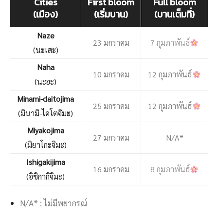
Cities
First bloom
Full bloom
(เมือง)
(เริ่มบาน)
(บานเต็มที่)
Naze
23 มกราคม
7 กุมภาพันธ์
(นะเสะ)
Naha
10 มกราคม
12 กุมภาพันธ์
(นะฮะ)
Minami-daitojima
25 มกราคม
12 กุมภาพันธ์
(มินามิ-ไดโตจิมะ)
Miyakojima
27 มกราคม
N/A*
(มิยาโกะจิมะ)
Ishigakijima
16 มกราคม
8 กุมภาพันธ์
(อิชิกากิจิมะ)
N/A* : ไม่มีพยากรณ์