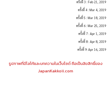
ครั้งที่ 3 : Feb 21, 2019
ครั้งที่ 4 : Mar 4, 2019
ครั้งที่ 5 : Mar 18, 2019
ครั้งที่ 6 : Mar 25, 2019
ครั้งที่ 7 : Apr 1, 2019
ครั้งที่ 8 : Apr 8, 2019
ครั้งที่ 9: Apr 16, 2019
รูปภาพที่มีโลโก้และบทความในเว็บไซต์ ถือเป็นลิขสิทธิ์ของ
JapanKakkoii.com