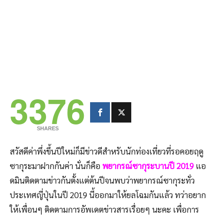
3376
SHARES
สวัสดีค่าพึ่งขึ้นปีใหม่ก็มีข่าวดีสำหรับนักท่องเที่ยวที่รอคอยฤดู
ซากุระมาฝากกันค่า นั่นก็คือ
พยากรณ์ซากุระบานปี 2019
แอ
ดมินติดตามข่าวกันตั้งแต่ต้นปีจนพบว่าพยากรณ์ซากุระทั่ว
ประเทศญี่ปุ่นในปี 2019 นี้ออกมาให้ยลโฉมกันแล้ว ทว่าอยาก
ให้เพื่อนๆ ติดตามการอัพเดตข่าวสารเรื่อยๆ นะคะ เพื่อการ