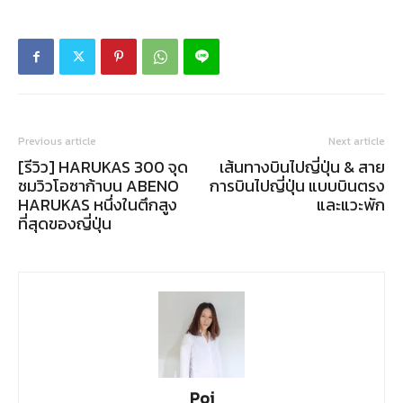
Previous article
Next article
[รีวิว] HARUKAS 300 จุด
เส้นทางบินไปญี่ปุ่น & สาย
ชมวิวโอซาก้าบน ABENO
การบินไปญี่ปุ่น แบบบินตรง
HARUKAS หนึ่งในตึกสูง
และแวะพัก
ที่สุดของญี่ปุ่น
Poi