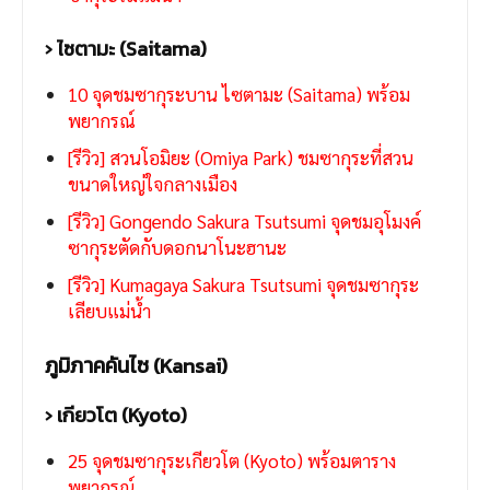
› ไซตามะ (Saitama)
10 จุดชมซากุระบาน ไซตามะ (Saitama) พร้อม
พยากรณ์
[รีวิว] สวนโอมิยะ (Omiya Park) ชมซากุระที่สวน
ขนาดใหญ่ใจกลางเมือง
[รีวิว] Gongendo Sakura Tsutsumi จุดชมอุโมงค์
ซากุระตัดกับดอกนาโนะฮานะ
[รีวิว] Kumagaya Sakura Tsutsumi จุดชมซากุระ
เลียบแม่น้ำ
ภูมิภาคคันไซ (Kansai)
› เกียวโต (Kyoto)
25 จุดชมซากุระเกียวโต (Kyoto) พร้อมตาราง
พยากรณ์