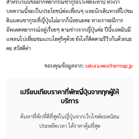
สำหรับวันนี้ขอฝากพยากรณ์ซากุระไว้เพียงเท่านี้ หวังว่า
บทความนี้จะเป็นประโยชน์ต่อเพื่อนๆ และนักเดินทางที่ไปชม
ดินแดนซากุระที่ญี่ปุ่นไม่มากก็น้อยนะคะ ทางเราจะมีการ
อัพเดตพยากรณ์อยู่เรื่อยๆ ตามข่าวจากญี่ปุ่นค่ะ ปีนี้แอดมินมี
แพลนไปเยี่ยมชมแถบโฮคุริคุด้วย ยังไงก็ติดตามรีวิวกันด้วยนะ
คะ สวัสดีค่า
ขอบคุณข้อมูลจาก:
sakura.weathermap.jp
เปรียบเทียบราคาที่พักญี่ปุ่นจากทุกผู้ให้
บริการ
ค้นหาที่พักที่ดีที่สุดในญี่ปุ่นจากเว็บไซต์ยอดนิยม
ประหยัดเวลา ได้ราคาคุ้มที่สุด