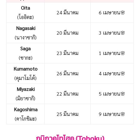
Oita
24 มีนาคม
6 เมษายน🌸
(โออิตะ)
Nagasaki
20 มีนาคม
3 เมษายน🌸
(นางาซากิ)
Saga
23 มีนาคม
1 เมษายน🌸
(ซากะ)
Kumamoto
26 มีนาคม
4 เมษายน🌸
(คุมาโมโต้)
Miyazaki
22 มีนาคม
5 เมษายน🌸
(มิยาซากิ)
Kagoshima
25 มีนาคม
9 เมษายน🌸
(คาโกชิมะ)
ภูมิภาคโทโฮคุ (Tohoku)