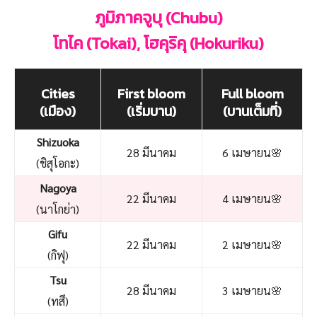
ภูมิภาคจูบุ (Chubu)
โทไค (Tokai), โฮคุริคุ (Hokuriku)
Cities
First bloom
Full bloom
(เมือง)
(เริ่มบาน)
(บานเต็มที่)
Shizuoka
28 มีนาคม
6 เมษายน🌸
(ชิสุโอกะ)
Nagoya
22 มีนาคม
4 เมษายน🌸
(นาโกย่า)
Gifu
22 มีนาคม
2 เมษายน🌸
(กิฟุ)
Tsu
28 มีนาคม
3 เมษายน🌸
(ทสึ)