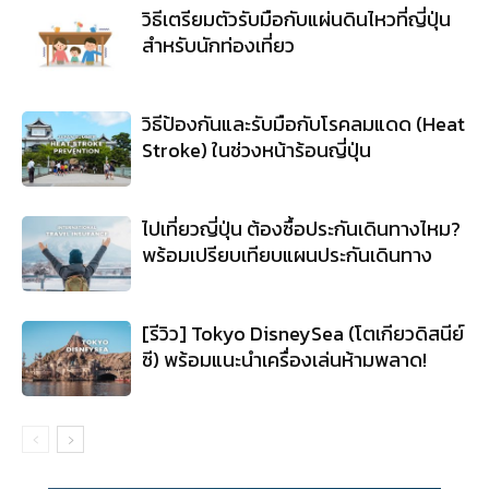
วิธีเตรียมตัวรับมือกับแผ่นดินไหวที่ญี่ปุ่น
สำหรับนักท่องเที่ยว
วิธีป้องกันและรับมือกับโรคลมแดด (Heat
Stroke) ในช่วงหน้าร้อนญี่ปุ่น
ไปเที่ยวญี่ปุ่น ต้องซื้อประกันเดินทางไหม?
พร้อมเปรียบเทียบแผนประกันเดินทาง
[รีวิว] Tokyo DisneySea (โตเกียวดิสนีย์
ซี) พร้อมแนะนำเครื่องเล่นห้ามพลาด!