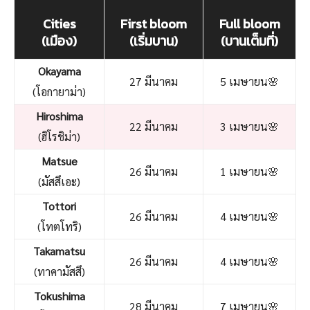
Cities
First bloom
Full bloom
(เมือง)
(เริ่มบาน)
(บานเต็มที่)
Okayama
27 มีนาคม
5 เมษายน🌸
(โอกายาม่า)
Hiroshima
22 มีนาคม
3 เมษายน🌸
(ฮิโรชิม่า)
Matsue
26 มีนาคม
1 เมษายน🌸
(มัสสึเอะ)
Tottori
26 มีนาคม
4 เมษายน🌸
(โทตโทริ)
Takamatsu
26 มีนาคม
4 เมษายน🌸
(ทาคามัสสึ)
Tokushima
28 มีนาคม
7 เมษายน🌸