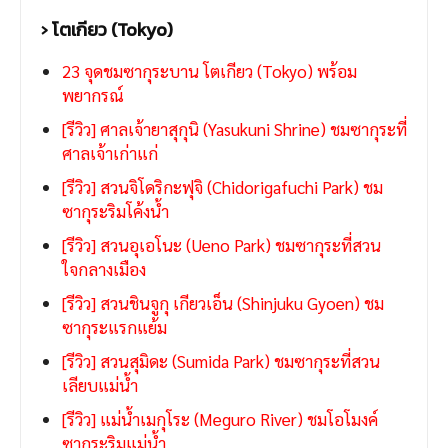
› โตเกียว (Tokyo)
23 จุดชมซากุระบาน โตเกียว (Tokyo) พร้อม
พยากรณ์
[รีวิว] ศาลเจ้ายาสุกุนิ (Yasukuni Shrine) ชมซากุระที่
ศาลเจ้าเก่าแก่
[รีวิว] สวนจิโดริกะฟุจิ (Chidorigafuchi Park) ชม
ซากุระริมโค้งน้ำ
[รีวิว] สวนอุเอโนะ (Ueno Park) ชมซากุระที่สวน
ใจกลางเมือง
[รีวิว] สวนชินจูกุ เกียวเอ็น (Shinjuku Gyoen) ชม
ซากุระแรกแย้ม
[รีวิว] สวนสุมิดะ (Sumida Park) ชมซากุระที่สวน
เลียบแม่น้ำ
[รีวิว] แม่น้ำเมกุโระ (Meguro River) ชมโอโมงค์
ซากุระริมแม่น้ำ