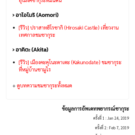
อุโมงค์ซากุระหมื่นต้น
› อาโอโมริ (Aomori)
[รีวิว] ปราสาทฮิโรซากิ (Hirosaki Castle) เที่ยวงาน
เทศกาลชมซากุระ
› อาคิตะ (Akita)
[รีวิว] เมืองคะคุโนะดาเตะ (Kakunodate) ชมซากุระ
ที่หมู่บ้านซามูไร
+
ดูบทความชมซากุระทั้งหมด
ข้อมูลการอัพเดทพยากรณ์ซากุระ
ครั้งที่ 1 : Jan 24, 2019
ครั้งที่ 2 : Feb 7, 2019