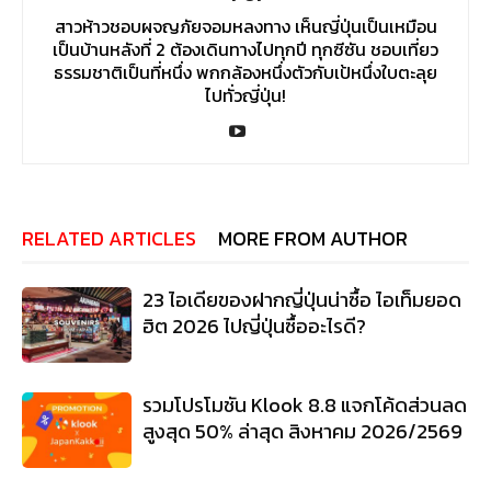
สาวห้าวชอบผจญภัยจอมหลงทาง เห็นญี่ปุ่นเป็นเหมือน
เป็นบ้านหลังที่ 2 ต้องเดินทางไปทุกปี ทุกซีซัน ชอบเที่ยว
ธรรมชาติเป็นที่หนึ่ง พกกล้องหนึ่งตัวกับเป้หนึ่งใบตะลุย
ไปทั่วญี่ปุ่น!
RELATED ARTICLES
MORE FROM AUTHOR
23 ไอเดียของฝากญี่ปุ่นน่าซื้อ ไอเท็มยอด
ฮิต 2026 ไปญี่ปุ่นซื้ออะไรดี?
รวมโปรโมชัน Klook 8.8 แจกโค้ดส่วนลด
สูงสุด 50% ล่าสุด สิงหาคม 2026/2569