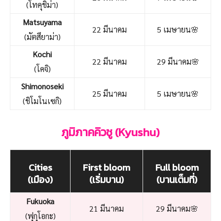
(โทคุชิม่า)
Matsuyama
22 มีนาคม
5 เมษายน🌸
(มัตสึยาม่า)
Kochi
22 มีนาคม
29 มีนาคม🌸
(โคจิ)
Shimonoseki
25 มีนาคม
5 เมษายน🌸
(ชิโมโนเซกิ)
ภูมิภาคคิวชู (Kyushu)
Cities
First bloom
Full bloom
(เมือง)
(เริ่มบาน)
(บานเต็มที่)
Fukuoka
21 มีนาคม
29 มีนาคม🌸
(ฟุกุโอกะ)