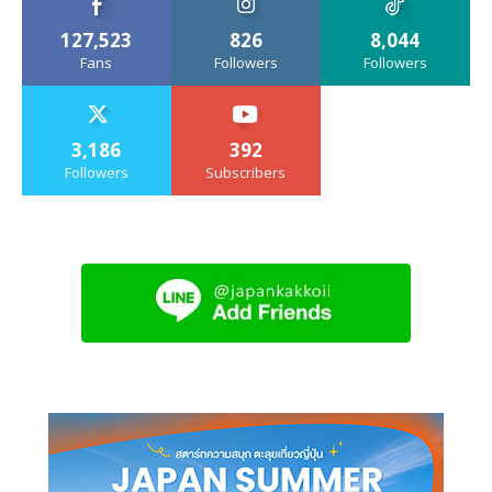
127,523
826
8,044
Fans
Followers
Followers
3,186
392
Followers
Subscribers