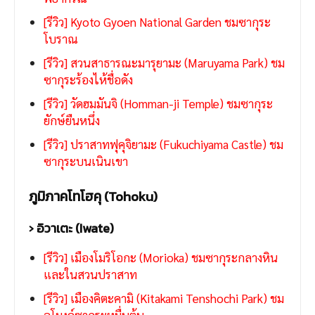
[รีวิว] Kyoto Gyoen National Garden ชมซากุระ
โบราณ
[รีวิว] สวนสาธารณะมารุยามะ (Maruyama Park) ชม
ซากุระร้องไห้ชื่อดัง
[รีวิว] วัดฮมมันจิ (Homman-ji Temple) ชมซากุระ
ยักษ์ยืนหนึ่ง
[รีวิว] ปราสาทฟุคุจิยามะ (Fukuchiyama Castle) ชม
ซากุระบนเนินเขา
ภูมิภาคโทโฮคุ (Tohoku)
› อิวาเตะ (Iwate)
[รีวิว] เมืองโมริโอกะ (Morioka) ชมซากุระกลางหิน
และในสวนปราสาท
[รีวิว] เมืองคิตะคามิ (Kitakami Tenshochi Park) ชม