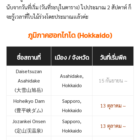
นับจากวันที่เริ่ม (วันที่ระบุในตาราง) ไปประมาณ 2 สัปดาห์ ก็
จะรู้เวลาที่ใบไม้ร่วงโดยประมาณแล้วค่ะ
ภูมิภาคฮอกไกโด (Hokkaido)
ชื่อสถานที่
เมือง / จังหวัด
วันที่เริ่มพีค
Daisetsuzan
Asahidake,
Asahidake
15 กันยายน ~
Hokkaido
(大雪山旭岳)
Hoheikyo Dam
Sapporo,
13 ตุลาคม ~
(豊平峡ダム)
Hokkaido
Jozankei Onsen
Sapporo,
13 ตุลาคม ~
(定山渓温泉)
Hokkaido