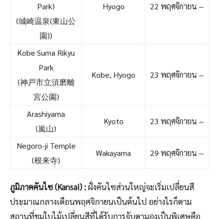
Park)
Hyogo
22 พฤศจิกายน ~
(城崎温泉(東山公
園))
Kobe Suma Rikyu
Park
Kobe, Hyogo
23 พฤศจิกายน ~
(神戸市立須磨離
宮公園)
Arashiyama
Kyoto
23 พฤศจิกายน ~
(嵐山)
Negoro-ji Temple
Wakayama
29 พฤศจิกายน ~
(根来寺)
ภูมิภาคคันไซ (Kansai) :
ฝั่งคันไซส่วนใหญ่จะเริ่มเปลี่ยนสี
ประมาณกลางเดือนพฤศจิกายนเป็นต้นไป อย่างไรก็ตาม
สถานที่ชมใบไม้เปลี่ยนสีที่ได้รับการจับตามองเป็นพิเศษคือ