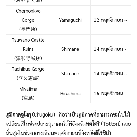
Chomonkyo
Gorge
Yamaguchi
12 พฤศจิกายน ~
(長門峡)
Tsuwano Castle
Ruins
Shimane
14 พฤศจิกายน ~
(津和野城跡)
Tachikue Gorge
Shimane
14 พฤศจิกายน ~
(立久恵峡)
Miyajima
Hiroshima
15 พฤศจิกายน ~
(宮島)
ภูมิภาคจูโงกุ (Chugoku) :
ถือว่าเป็นภูมิภาคที่สามารถชมใบไม้
เปลี่ยนสีในช่วงปลายตุลาคมได้ที่จังหวัด
ทตโตริ (Tottori)
และ
สิ้นสุดในช่วงกลางเดือนพฤศจิกายนที่จังหวัด
ฮิโรชิม่า