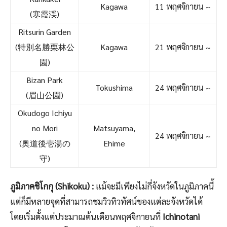
Kagawa
11 พฤศจิกายน ~
(寒霞渓)
Ritsurin Garden
(特別名勝栗林公
Kagawa
21 พฤศจิกายน ~
園)
Bizan Park
Tokushima
24 พฤศจิกายน ~
(眉山公園)
Okudogo Ichiyu
no Mori
Matsuyama,
24 พฤศจิกายน ~
(奥道後壱湯の
Ehime
守)
ภูมิภาคชิโกกุ (Shikoku) :
แม้จะมีเพียงไม่กี่จังหวัดในภูมิภาคนี้
แต่ก็มีหลายจุดที่สามารถชมวิวทิวทัศน์ของแต่ละจังหวัดได้
โดยเริ่มตั้งแต่ประมาณต้นเดือนพฤศจิกายนที่
Ichinotani