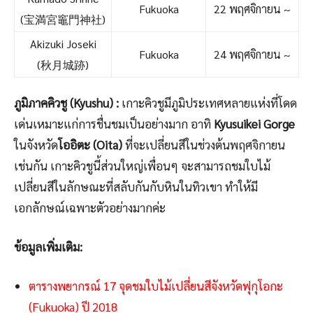
Fukuoka
22 พฤศจิกายน ~
(宝満宮竈門神社)
Akizuki Joseki
Fukuoka
24 พฤศจิกายน ~
(秋月城跡)
ภูมิภาคคิวชู (Kyushu) :
เกาะคิวชูมีภูมิประเทศหลายแห่งที่โดด
เด่นเหมาะแก่การชื่นชมเป็นอย่างมาก อาทิ
Kyusuikei Gorge
ในจังหวัด
โออิตะ (Oita)
ที่จะเปลี่ยนสีในช่วงต้นพฤศจิกายน
เช่นกัน เกาะคิวชูนี้ส่วนใหญ่เพื่อนๆ จะสามารถชมใบไม้
เปลี่ยนสีในลักษณะที่สลับกันกับหินในทิวเขา ทำให้มี
เอกลักษณ์เฉพาะตัวอย่างมากค่ะ
ข้อมูลเพิ่มเติม:
ตารางพยากรณ์ 17 จุดชมใบไม้เปลี่ยนสีจังหวัดฟุกุโอกะ
(Fukuoka) ปี 2018