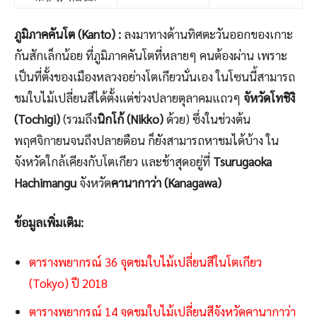
ภูมิภาคคันโต (Kanto) :
ลงมาทางด้านทิศตะวันออกของเกาะ
กันสักเล็กน้อย ที่ภูมิภาคคันโตที่หลายๆ คนต้องผ่าน เพราะ
เป็นที่ตั้งของเมืองหลวงอย่างโตเกียวนั่นเอง ในโซนนี้สามารถ
ชมใบไม้เปลี่ยนสีได้ตั้งแต่ช่วงปลายตุลาคมแถวๆ
จัหวัดโทชิงิ
(Tochigi)
(รวมถึง
นิกโก้ (Nikko)
ด้วย) ซึ่งในช่วงต้น
พฤศจิกายนจนถึงปลายดือน ก็ยังสามารถหาชมได้บ้าง ใน
จังหวัดใกล้เคียงกับโตเกียว และช้าสุดอยู่ที่
Tsurugaoka
Hachimangu
จังหวัด
คานากาว่า (Kanagawa)
ข้อมูลเพิ่มเติม:
ตารางพยากรณ์ 36 จุดชมใบไม้เปลี่ยนสีในโตเกียว
(Tokyo) ปี 2018
ตารางพยากรณ์ 14 จุดชมใบไม้เปลี่ยนสีจังหวัดคานากาว่า