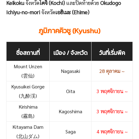
Keikoku
จังหวัด
โคจิ (Kochi)
และปิดท้ายด้วย
Okudogo
Ichiyu-no-mori
จังหวัด
เอฮิเมะ (Ehime)
ภูมิภาคคิวชู (Kyushu)
ชื่อสถานที่
เมือง / จังหวัด
วันที่เริ่มพีค
Mount Unzen
Nagasaki
28 ตุลาคม ~
(雲仙)
Kyusuikei Gorge
Oita
3 พฤศจิกายน ~
(九酔渓)
Kirishima
Kagoshima
3 พฤศจิกายน ~
(霧島)
Kitayama Dam
Saga
4 พฤศจิกายน ~
(北山ダム)