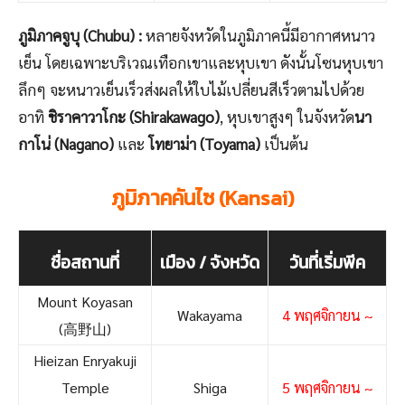
ภูมิภาคจูบุ (Chubu) :
หลายจังหวัดในภูมิภาคนี้มีอากาศหนาว
เย็น โดยเฉพาะบริเวณเทือกเขาและหุบเขา ดังนั้นโซนหุบเขา
ลึกๆ จะหนาวเย็นเร็วส่งผลให้ใบไม้เปลี่ยนสีเร็วตามไปด้วย
อาทิ
ชิราคาวาโกะ (Shirakawago)
, หุบเขาสูงๆ ในจังหวัด
นา
กาโน่ (Nagano)
และ
โทยาม่า (Toyama)
เป็นต้น
ภูมิภาคคันไซ (Kansai)
ชื่อสถานที่
เมือง / จังหวัด
วันที่เริ่มพีค
Mount Koyasan
Wakayama
4 พฤศจิกายน ~
(高野山)
Hieizan Enryakuji
Temple
Shiga
5 พฤศจิกายน ~