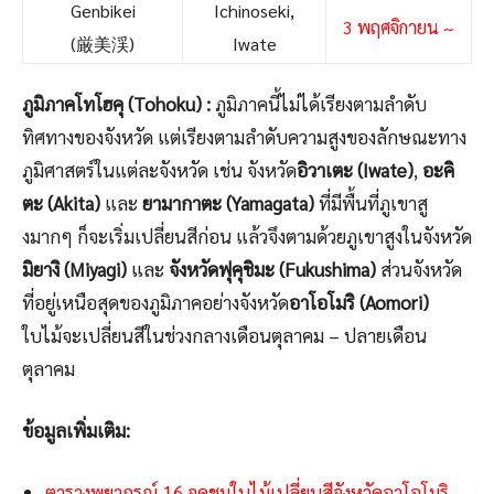
Genbikei
Ichinoseki,
3 พฤศจิกายน ~
(厳美渓)
Iwate
ภูมิภาคโทโฮคุ (Tohoku) :
ภูมิภาคนี้ไม่ได้เรียงตามลำดับ
ทิศทางของจังหวัด แต่เรียงตามลำดับความสูงของลักษณะทาง
ภูมิศาสตร์ในแต่ละจังหวัด เช่น จังหวัด
อิวาเตะ (Iwate)
,
อะคิ
ตะ (Akita)
และ
ยามากาตะ (Yamagata)
ที่มีพื้นที่ภูเขาสู
งมากๆ ก็จะเริ่มเปลี่ยนสีก่อน แล้วจึงตามด้วยภูเขาสูงในจังหวัด
มิยางิ (Miyagi)
และ
จังหวัดฟุคุชิมะ (Fukushima)
ส่วนจังหวัด
ที่อยู่เหนือสุดของภูมิภาคอย่างจังหวัด
อาโอโมริ (Aomori)
ใบไม้จะเปลี่ยนสีในช่วงกลางเดือนตุลาคม – ปลายเดือน
ตุลาคม
ข้อมูลเพิ่มเติม:
ตารางพยากรณ์ 16 จุดชมใบไม้เปลี่ยนสีจังหวัดอาโอโมริ