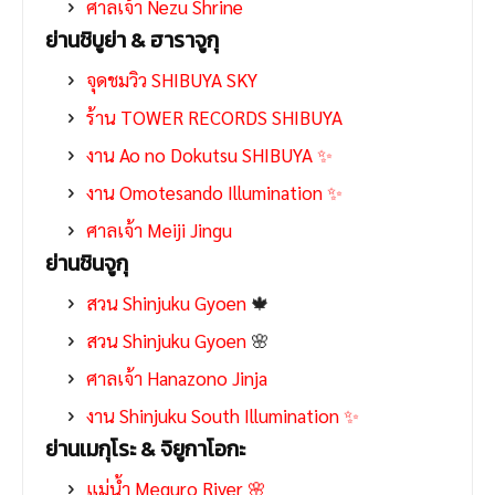
ศาลเจ้า Nezu Shrine
ย่านชิบูย่า & ฮาราจูกุ
จุดชมวิว SHIBUYA SKY
ร้าน TOWER RECORDS SHIBUYA
งาน Ao no Dokutsu SHIBUYA ✨
งาน Omotesando Illumination ✨
ศาลเจ้า Meiji Jingu
ย่านชินจูกุ
สวน Shinjuku Gyoen
🍁
สวน Shinjuku Gyoen
🌸
ศาลเจ้า Hanazono Jinja
งาน Shinjuku South Illumination ✨
ย่านเมกุโระ & จิยูกาโอกะ
แม่น้ำ Meguro River 🌸