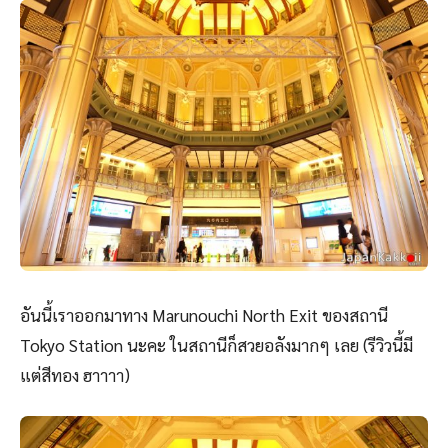
อันนี้เราออกมาทาง Marunouchi North Exit ของสถานี
Tokyo Station นะคะ ในสถานีก็สวยอลังมากๆ เลย (รีวิวนี้มี
แต่สีทอง ฮาาาา)