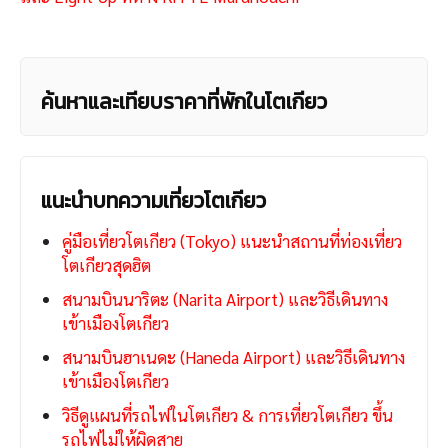
ค้นหาและเทียบราคาที่พักในโตเกียว
แนะนำบทความเที่ยวโตเกียว
คู่มือเที่ยวโตเกียว (Tokyo) แนะนำสถานที่ท่องเที่ยว
โตเกียวสุดฮิต
สนามบินนาริตะ (Narita Airport) และวิธีเดินทาง
เข้าเมืองโตเกียว
สนามบินฮาเนดะ (Haneda Airport) และวิธีเดินทาง
เข้าเมืองโตเกียว
วิธีดูแผนที่รถไฟในโตเกียว & การเที่ยวโตเกียว ขึ้น
รถไฟไม่ให้ผิดสาย