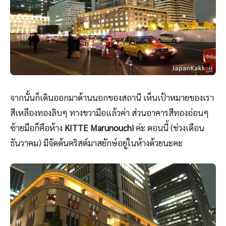
จากนั้นก็เดินออกมาด้านนอกของสถานี เห็นเป้าหมายของเรา
สีเหลืองทองลิบๆ ทางขวามือแล้วค่า ส่วนอาคารสีทองอ่อนๆ
ซ้ายมือก็คือห้าง
KITTE Marunouchi
ค่ะ ตอนนี้ (ช่วงเดือน
ธันวาคม) มีจัดต้นคริสต์มาสยักษ์อยู่ในห้างด้วยนะคะ