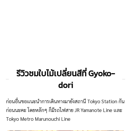
รีวิวชมใบไม้เปลี่ยนสีที่ Gyoko-
dori
ก่อนอื่นขอแนะนำการเดินทางมายังสถานี Tokyo Station กัน
ก่อนนะคะ โดยหลักๆ ก็มีรถไฟสาย JR Yamanote Line และ
Tokyo Metro Marunouchi Line