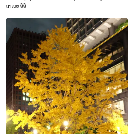
ลาเลย อิอิ