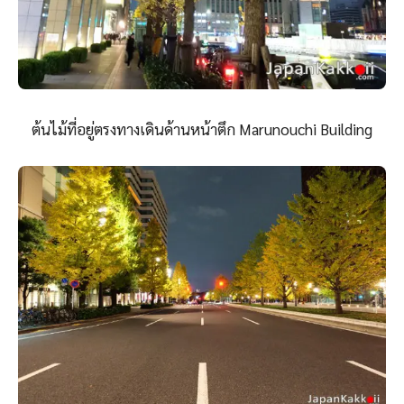
ต้นไม้ที่อยู่ตรงทางเดินด้านหน้าตึก Marunouchi Building