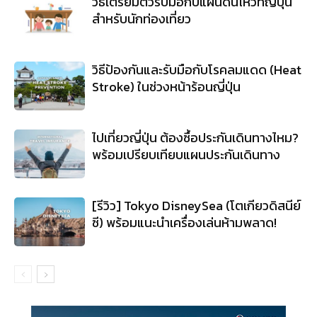
วิธีเตรียมตัวรับมือกับแผ่นดินไหวที่ญี่ปุ่น
สำหรับนักท่องเที่ยว
วิธีป้องกันและรับมือกับโรคลมแดด (Heat
Stroke) ในช่วงหน้าร้อนญี่ปุ่น
ไปเที่ยวญี่ปุ่น ต้องซื้อประกันเดินทางไหม?
พร้อมเปรียบเทียบแผนประกันเดินทาง
[รีวิว] Tokyo DisneySea (โตเกียวดิสนีย์
ซี) พร้อมแนะนำเครื่องเล่นห้ามพลาด!