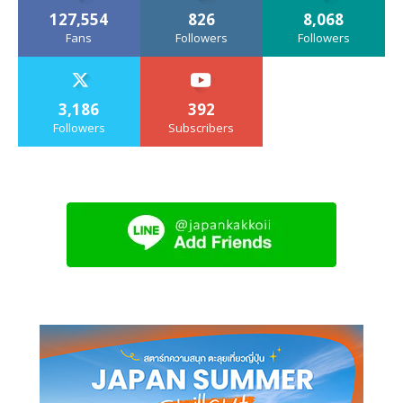
127,554
826
8,068
Fans
Followers
Followers
3,186
392
Followers
Subscribers