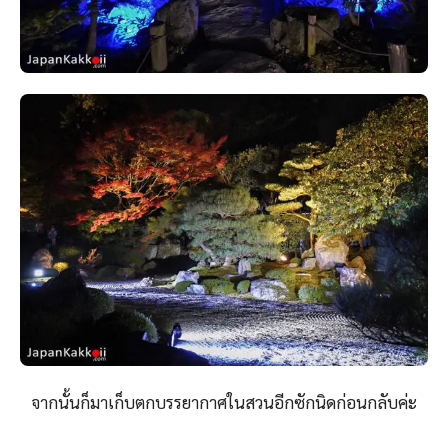
จากนั้นก็มาเก็บตกบรรยากาศในสวนอีกซักนิดก่อนกลับค่ะ