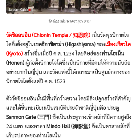
วัดชิออนอินช่วงซากุระบาน
วัดชิออนอิน (Chionin Temple / 知恩院)
เป็นวัดพุธนิกายโจ
โดซึ่งตั้งอยู่ใน
เขตฮิกาชิยาม่า (Higashiyama)
ของ
เมืองเกียวโต
(Kyoto)
สร้างขึ้นเมื่อปี ค.ศ. 1234 โดยศิษย์ของ
ท่านโฮเน็น
(Honen)
ผู้ก่อตั้งนิกายโจโดซึ่งเป็นนิกายที่มีคนให้ความนับถือ
อย่างมากในญี่ปุ่น และวัดแห่งนี้ได้กลายมาเป็นศูนย์กลางของ
นิกายโจโดตั้งแต่ปี ค.ศ. 1523
ตัววัดชิออนอินนั้นมีพื้นที่กว้างขวาง โดยมีสิ่งปลูกสร้างที่สำคัญ
และได้ขึ้นทะเบียนเป็นสมบัติประจำชาติญี่ปุ่นคือ ประตู
Sanmon Gate (三門)
ซึ่งเป็นประตูทางเข้าหลักที่มีความสูงถึง
24 เมตร และศาลา
Miedo Hall (御影堂)
ซึ่งเป็นศาลาหลักที่
เก็บรูปภาพของท่านโฮเน็น