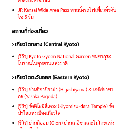
ด้วยรถไฟเอกชน
JR Kansai Wide Area Pass พาสนั่งรถไฟเที่ยวทั่วคัน
ไซ 5 วัน
สถานที่ท่องเที่ยว
› เกียวโตกลาง (Central Kyoto)
[รีวิว] Kyoto Gyoen National Garden ชมซากุระ
โบราณในอุทยานแห่งชาติ
› เกียวโตตะวันออก (Eastern Kyoto)
[รีวิว] ย่านฮิกาชิยาม่า (Higashiyama) & เจดีย์ยาซา
กะ (Yasaka Pagoda)
[รีวิว] วัดคิโยมิสึเดระ (Kiyomizu-dera Temple) วัด
น้ำใสแห่งเมืองเกียวโต
[รีวิว] ย่านกิออน (Gion) ย่านเกอิชาและไมโกะแห่ง