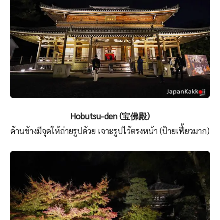
Hobutsu-den (宝佛殿)
ด้านข้างมีจุดให้ถ่ายรูปด้วย เจาะรูปไว้ตรงหน้า (ป้ายเฟี้ยวมาก)