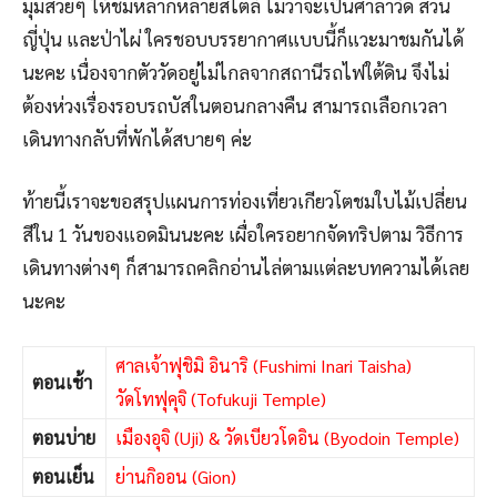
มุมสวยๆ ให้ชมหลากหลายสไตล์ ไม่ว่าจะเป็นศาลาวัด สวน
ญี่ปุ่น และป่าไผ่ ใครชอบบรรยากาศแบบนี้ก็แวะมาชมกันได้
นะคะ เนื่องจากตัววัดอยู่ไม่ไกลจากสถานีรถไฟใต้ดิน จึงไม่
ต้องห่วงเรื่องรอบรถบัสในตอนกลางคืน สามารถเลือกเวลา
เดินทางกลับที่พักได้สบายๆ ค่ะ
ท้ายนี้เราจะขอสรุปแผนการท่องเที่ยวเกียวโตชมใบไม้เปลี่ยน
สีใน 1 วันของแอดมินนะคะ เผื่อใครอยากจัดทริปตาม วิธีการ
เดินทางต่างๆ ก็สามารถคลิกอ่านไล่ตามแต่ละบทความได้เลย
นะคะ
ศาลเจ้าฟุชิมิ อินาริ (Fushimi Inari Taisha)
ตอนเช้า
วัดโทฟุคุจิ (Tofukuji Temple)
ตอนบ่าย
เมืองอุจิ (Uji) & วัดเบียวโดอิน (Byodoin Temple)
ตอนเย็น
ย่านกิออน (Gion)