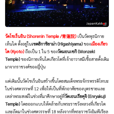
วัดโชเร็นอิน (Shorenin Temple /青蓮院)
เป็นวัดพุธนิกาย
เท็นได ตั้งอยู่ใน
เขตฮิกาชิยาม่า (Higashiyama)
ของ
เมืองเกียว
โต (Kyoto)
ถือเป็น 1 ใน 5 ของ
วัดมอนเซกิ (Monzeki
Temple)
ของนิกายเท็นไดเกียวโตที่เจ้าอาวาสมีเชื้อสายดั้งเดิม
มาจากราชวงศ์ของญี่ปุ่น
แต่เดิมนั้นวัดโชเร็นอินสร้างขึ้นโดยสมเด็จพระจักรพรรดิโทบะ
ในช่วงศตวรรษที่ 12 เพื่อให้เป็นที่พักอาศัยของบุตรชายและ
เหล่าพระสงฆ์ในช่วงที่มาศึกษาอยู่ที่
วัดเอนเรียคุจิ (Enryakuji
Temple)
โดยออกแบบให้คล้ายกับพระราชวังหลวงที่เกียวโต
และถัดมาในช่วงศตวรรษที่ 18 หลังจากที่พระราชวังอิมพีเรียล