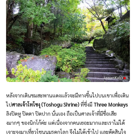
หลังจากเดินชมสะพานแดงแล้วจะมีทางขึ้นไปบนเขาเพื่อเดิน
ไป
ศาลเจ้าโทโชงุ (Toshogu Shrine)
ที่ซึ่งมี
Three Monkeys
ลิงปิดหู ปิดตา ปิดปาก นั่นเอง ถือเป็นศาลเจ้าที่มีชื่อเสีย
งมากๆ ของนิกโก้ค่ะ แต่เนื่องจากคนเยอะมากและเราไม่ได้
เจาะจงมาเที่ยวโซนนมรดกโลก จึงไม่ได้เข้าไป และตัดสินใจ