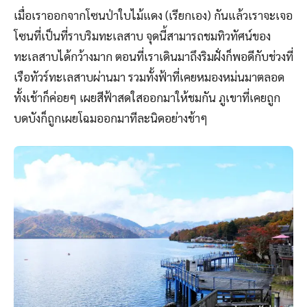
เมื่อเราออกจากโซนป่าใบไม้แดง (เรียกเอง) กันแล้วเราจะเจอ
โซนที่เป็นที่ราบริมทะเลสาบ จุดนี้สามารถชมทิวทัศน์ของ
ทะเลสาบได้กว้างมาก ตอนที่เราเดินมาถึงริมฝั่งก็พอดีกับช่วงที่
เรือทัวร์ทะเลสาบผ่านมา รวมทั้งฟ้าที่เคยหมองหม่นมาตลอด
ทั้งเช้าก็ค่อยๆ เผยสีฟ้าสดใสออกมาให้ชมกัน ภูเขาที่เคยถูก
บดบังก็ถูกเผยโฉมออกมาทีละนิดอย่างช้าๆ