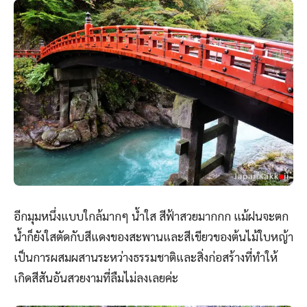
อีกมุมหนึ่งแบบใกล้มากๆ น้ำใส สีฟ้าสวยมากกก แม้ฝนจะตก
น้ำก็ยังใสตัดกับสีแดงของสะพานและสีเขียวของต้นไม้ใบหญ้า
เป็นการผสมผสานระหว่างธรรมชาติและสิ่งก่อสร้างที่ทำให้
เกิดสีสันอันสวยงามที่ลืมไม่ลงเลยค่ะ