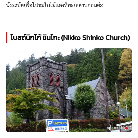
นั่งรถบัสเพื่อไปชมใบไม้แดงที่ทะเลสาบก่อนค่ะ
โบสถ์นิกโก้ ชินโกะ (Nikko Shinko Church)