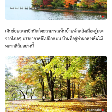
เดินย้อนลงมาอีกนิดก็จะสามารถเห็นบ้านพักหลังเมื่อครู่มอง
จากไกลๆ บรรยากาศดีไปอีกแบบ บ้านที่อยู่ท่ามกลางต้นไม้
หลากสีสันอย่างนี้