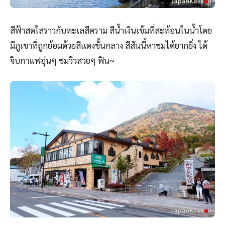
สีฟ้าสดใสราวกับทะเลสีคราม สีน้ำเงินเข้มที่สะท้อนในน้ำโดย
มีภูเขาที่ถูกย้อมด้วยสีแดงขั้นกลาง สีสันนี้หาชมได้ยากยิ่ง ได้
จิบกาแฟอุ่นๆ ชมวิวสวยๆ ฟิน~