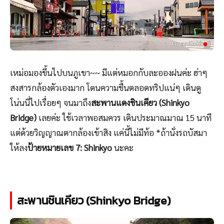
เหม่อมองขึ้นไปบนภูเขา~~ มีแต่หมอกกับละอองฝนค่ะ ฮ่าๆ
สงสารกล้องตัวเองมาก โดนความชื้นตลอดทริปแน่ๆ เดินดู
โน่นนี่ไปเรื่อยๆ จนมาถึง
สะพานแดงชินเคียว (Shinkyo
Bridge)
เลยค่ะ ใช้เวลาพอสมควร เดินประมาณมาณ 15 นาที
แต่ด้วยวิญญาณตากล้องเข้าสิง แค่นี้ไม่มีท้อ *ถ้านั่งรถบัสมา
ให้ลง
ป้ายหมายเลข 7: Shinkyo
นะคะ
สะพานชินเคียว (Shinkyo Bridge)