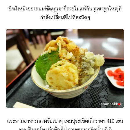
อีกฝั่งหนึ่งของถนนที่ติดภูเขาก็สวยไม่แพ้กัน ภูเขาลูกใหญ่ที่
กำลังเปลี่ยนสีไปทีละนิดๆ
แวะทานอาหารกลางวันเบาๆ เทมปุระเซ็ตเล็กราคา 410 เยน
จาก ฟู้ดคอร์ท เผื่อท้องไปทานขนมจุกจิกบ้าง อิ อิ