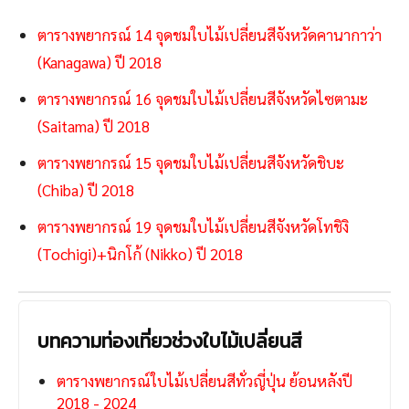
ตารางพยากรณ์ 14 จุดชมใบไม้เปลี่ยนสีจังหวัดคานากาว่า
(Kanagawa) ปี 2018
ตารางพยากรณ์ 16 จุดชมใบไม้เปลี่ยนสีจังหวัดไซตามะ
(Saitama) ปี 2018
ตารางพยากรณ์ 15 จุดชมใบไม้เปลี่ยนสีจังหวัดชิบะ
(Chiba) ปี 2018
ตารางพยากรณ์ 19 จุดชมใบไม้เปลี่ยนสีจังหวัดโทชิงิ
(Tochigi)+นิกโก้ (Nikko) ปี 2018
บทความท่องเที่ยวช่วงใบไม้เปลี่ยนสี
ตารางพยากรณ์ใบไม้เปลี่ยนสีทั่วญี่ปุ่น ย้อนหลังปี
2018 - 2024