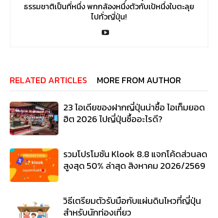
ธรรมชาติเป็นที่หนึ่ง พกกล้องหนึ่งตัวกับเป้หนึ่งใบตะลุย
ไปทั่วญี่ปุ่น!
RELATED ARTICLES
MORE FROM AUTHOR
23 ไอเดียของฝากญี่ปุ่นน่าซื้อ ไอเท็มยอด
ฮิต 2026 ไปญี่ปุ่นซื้ออะไรดี?
รวมโปรโมชัน Klook 8.8 แจกโค้ดส่วนลด
สูงสุด 50% ล่าสุด สิงหาคม 2026/2569
วิธีเตรียมตัวรับมือกับแผ่นดินไหวที่ญี่ปุ่น
สำหรับนักท่องเที่ยว