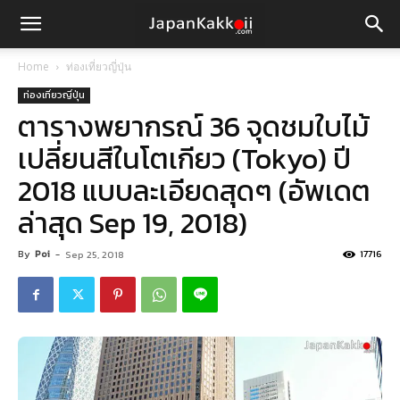
Home
ท่องเที่ยวญี่ปุ่น
ท่องเที่ยวญี่ปุ่น
ตารางพยากรณ์ 36 จุดชมใบไม้
เปลี่ยนสีในโตเกียว (Tokyo) ปี
2018 แบบละเอียดสุดๆ (อัพเดต
ล่าสุด Sep 19, 2018)
By
Poi
-
17716
Sep 25, 2018