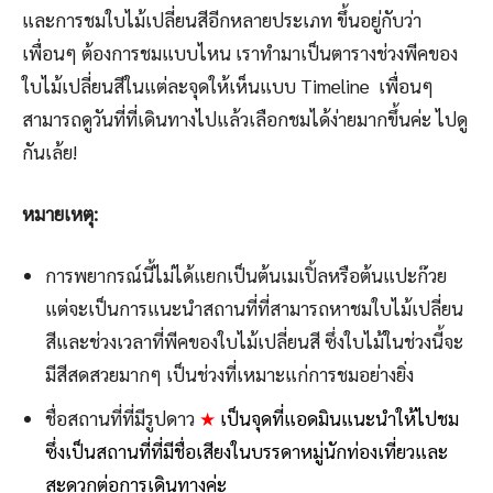
และการชมใบไม้เปลี่ยนสีอีกหลายประเภท ขึ้นอยู่กับว่า
เพื่อนๆ ต้องการชมแบบไหน เราทำมาเป็นตารางช่วงพีคของ
ใบไม้เปลี่ยนสีในแต่ละจุดให้เห็นแบบ Timeline เพื่อนๆ
สามารถดูวันที่ที่เดินทางไปแล้วเลือกชมได้ง่ายมากขึ้นค่ะ ไปดู
กันเล้ย!
หมายเหตุ:
การพยากรณ์นี้ไม่ได้แยกเป็นต้นเมเปิ้ลหรือต้นแปะก๊วย
แต่จะเป็นการแนะนำสถานที่ที่สามารถหาชมใบไม้เปลี่ยน
สีและช่วงเวลาที่พีคของใบไม้เปลี่ยนสี ซึ่งใบไม้ในช่วงนี้จะ
มีสีสดสวยมากๆ เป็นช่วงที่เหมาะแก่การชมอย่างยิ่ง
ชื่อสถานที่ที่มีรูปดาว
★
เป็นจุดที่แอดมินแนะนำให้ไปชม
ซึ่งเป็นสถานที่ที่มีชื่อเสียงในบรรดาหมู่นักท่องเที่ยวและ
สะดวกต่อการเดินทางค่ะ