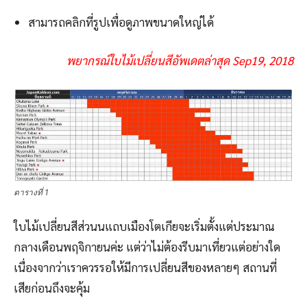
สามารถคลิกที่รูปเพื่อดูภาพขนาดใหญ่ได้
พยากรณ์ใบไม้เปลี่ยนสีอัพเดตล่าสุด Sep19, 2018
ตารางที่ 1
ใบไม้เปลี่ยนสีส่วนนแถบเมืองโตเกียจะเริ่มตั้งแต่ประมาณ
กลางเดือนพฤจิกายนค่ะ แต่ว่าไม่ต้องรีบมาเที่ยวแต่อย่างใด
เนื่องจากว่าเราควรรอให้มีการเปลี่ยนสีของหลายๆ สถานที่
เสียก่อนถึงจะคุ้ม