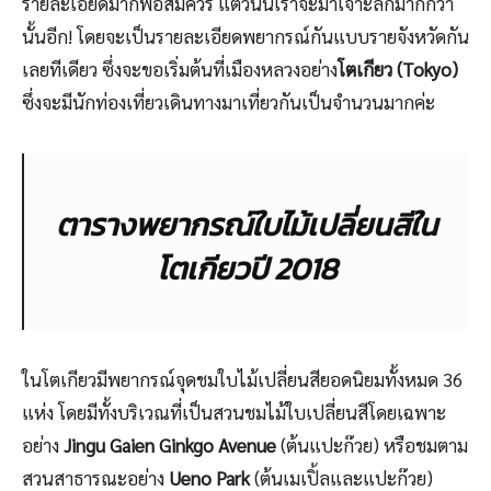
รายละเอียดมากพอสมควร แต่วันนี้เราจะมาเจาะลึกมากกว่า
นั้นอีก! โดยจะเป็นรายละเอียดพยากรณ์กันแบบรายจังหวัดกัน
เลยทีเดียว ซึ่งจะขอเริ่มต้นที่เมืองหลวงอย่าง
โตเกียว (Tokyo)
ซึ่งจะมีนักท่องเที่ยวเดินทางมาเที่ยวกันเป็นจำนวนมากค่ะ
ตารางพยากรณ์ใบไม้เปลี่ยนสีใน
โตเกียวปี 2018
ในโตเกียวมีพยากรณ์จุดชมใบไม้เปลี่ยนสียอดนิยมทั้งหมด 36
แห่ง โดยมีทั้งบริเวณที่เป็นสวนชมไม้ใบเปลี่ยนสีโดยเฉพาะ
อย่าง
Jingu Gaien Ginkgo Avenue
(ต้นแปะก๊วย) หรือชมตาม
สวนสาธารณะอย่าง
Ueno Park
(ต้นเมเปิ้ลและแปะก๊วย)