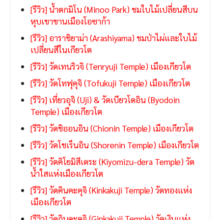
[รีวิว] น้ำตกมิโน (Minoo Park) ชมใบไม้เปลี่ยนสีบน
หุบเขาชานเมืองโอซาก้า
[รีวิว] อาราชิยาม่า (Arashiyama) ชมป่าไผ่และใบไม้
เปลี่ยนสีในเกียวโต
[รีวิว] วัดเทนริวจิ (Tenryuji Temple) เมืองเกียวโต
[รีวิว] วัดโทฟุคุจิ (Tofukuji Temple) เมืองเกียวโต
[รีวิว] เที่ยวอุจิ (Uji) & วัดเบียวโดอิน (Byodoin
Temple) เมืองเกียวโต
[รีวิว] วัดชิออนอิน (Chionin Temple) เมืองเกียวโต
[รีวิว] วัดโชเร็นอิน (Shorenin Temple) เมืองเกียวโต
[รีวิว] วัดคิโยมิสึเดระ (Kiyomizu-dera Temple) วัด
น้ำใสแห่งเมืองเกียวโต
[รีวิว] วัดคินคะคุจิ (Kinkakuji Temple) วัดทองแห่ง
เมืองเกียวโต
[รีวิว] วัดกินคะคุจิ (Ginkakuji Temple) วัดเงินแห่ง