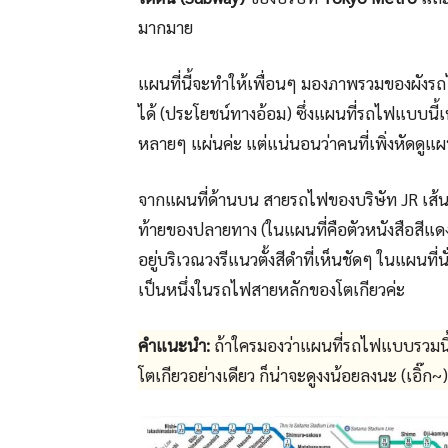
มากมาย
แผนที่นี้จะทำให้เพื่อนๆ มองภาพรวมของผังรถ
ได้ (ประโยชน์ทางอ้อม) ซึ่งแผนที่รถไฟแบบนี้
หลายๆ แผ่นค่ะ แต่แน่นอนว่าคนที่เพิ่งหัดดูแผนท
จากแผนที่ด้านบน สายรถไฟของบริษัท JR เส้นจะ
ท้ายของปลายทาง (ในแผนที่คือตัวหนังสือสีแดง
อยู่บริเวณวงรีแนวตั้งสีดำที่เห็นชัดๆ ในแผนที่น
เป็นหนึ่งในรถไฟสายหลักของโตเกียวค่ะ
คำแนะนำ:
ถ้าใครมองว่าแผนที่รถไฟแบบรวมนี้
โตเกียวอย่างเดียว ก็น่าจะดูงงน้อยลงนะ (เอิ๊ก~)