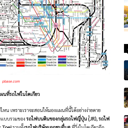
pbase.com
แผนที่รถไฟในโตเกียว
นไปไหน เพราะเราจะสอนให้มองแผนที่นี้ได้อย่างง่ายดาย
เป็นแบบรวมของ
รถไฟบนดินของกลุ่มรถไฟญี่ปุ่น (๋JR),
รถไฟ
ะ
Toei
รวมทั้ง
รถไฟบริษัทเอกชนอื่นๆ
ที่วิ่งในโตเกียวอีก