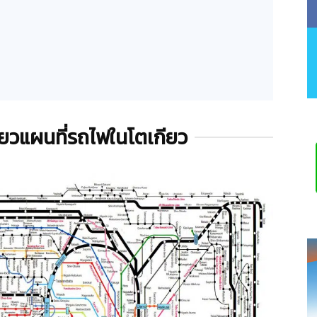
กี่ยวแผนที่รถไฟในโตเกียว