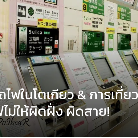
รถไฟในโตเกียว & การเที่ย
ไม่ให้ผิดฝั่ง ผิดสาย!