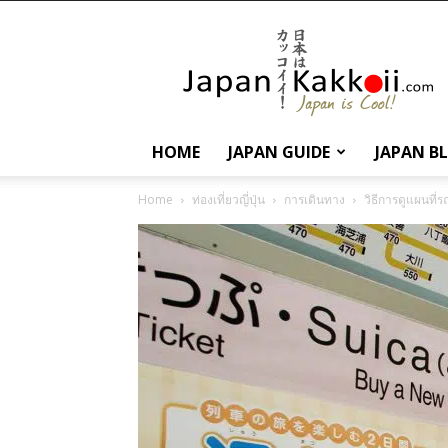
นานา
สาระ
เกี่ยว
กับ
ญี่ปุ่น
และ
HOME
JAPAN GUIDE
JAPAN B
การ
ท่อง
Home
ท่องเที่ยวญี่ปุ่น
การเดินทาง
วิธีการดูแผนที่ร
เที่ยว
ญี่ปุ่น