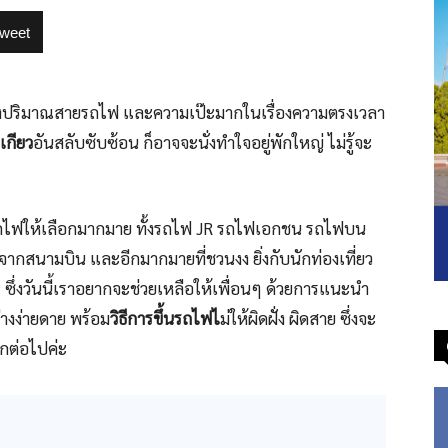
weet
ึ่งของปริมาณสายรถไฟ และความเป๊ะมากในเรื่องความตรงเวลา
เกียว
อันสลับซับซ้อน ก็อาจจะนั่งทำใจอยู่พักใหญ่ ไม่รู้จะ
ีรถไฟให้เลือกมากมาย ทั้งรถไฟ JR รถไฟเอกชน รถไฟบน
ากสนามบิน และอีกมากมายที่ชวนงง ยิ่งกับนักท่องเที่ยว
ซึ่งวันนี้เราอยากจะช่วยเหลือให้เพื่อนๆ ด้วยการแนะนำ
่างง่ายดาย พร้อม
วิธีการขึ้นรถไฟไ
ม่ให้ผิดฝั่ง ผิดสาย ซึ่งจะ
ีกต่อไปค่ะ