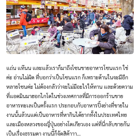
แถ่น แท๊นน และแล้วเราก็มาถึงโซนขายอาหารโซนแรก ใช่
ค่ะ อ่านไม่ผิด ที่บอกว่าเป็นโซนแรก ก็เพราะด้านในจะมีอีก
หลายโซนค่ะ ไม่ต้องกลัวว่าจะไม่มีอะไรให้ทาน และด้วยความ
ที่แอดมินมาฮอกไกโดในช่วงเทศกาลที่มีการออกร้านขาย
อาหารทะเลเป็นครั้งแรก ประกอบกับอาหารปิ้งย่างที่ขายใน
งานนั้นล้วนแต่เป็นอาหารที่หากินได้ยากทั้งในประเทศไทย
และเมืองหลวงของญี่ปุ่นอย่างโตเกียวเอง แต่ที่นี่กลับขายกัน
เป็นเรื่องธรรมดา งานนี้ก็จัดสิค้าาา…