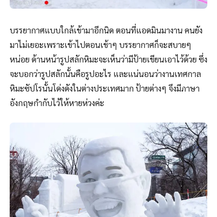
บรรยากาศแบบใกล้เข้ามาอีกนิด ตอนที่แอดมินมางาน คนยัง
มาไม่เยอะเพราะเข้าไปตอนเช้าๆ บรรยากาศก็จะสบายๆ
หน่อย ด้านหน้ารูปสลักหิมะจะเห็นว่ามีป้ายเขียนเอาไว้ด้วย ซึ่ง
จะบอกว่ารูปสลักนั้นคือรูปอะไร และแน่นอนว่างานเทศกาล
หิมะซัปโรนั้นโด่งดังในต่างประเทศมาก ป้ายต่างๆ จึงมีภาษา
อังกฤษกำกับไว้ให้หายห่วงค่ะ