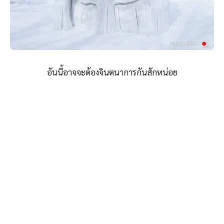
อันนี้อาจจะต้องจินตนาการกันสักหน่อย