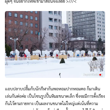
ฝุดๆ จนอยากให้พี่เขามาสอนจังเล้ยย >///<
แอบปลาบปลื้มกับนักกีฬากันพอหอมปากหอมคอ ก็มาเดิน
เล่นกันต่อค่ะ เป็นโซนรูปปั้นหิมะขนาดเล็ก ซึ่งจะมีการตั้งเรียง
กันไว้ตามรายทาง เป็นผลงานขนาดไม่ใหญ่แต่เน้นที่ความ