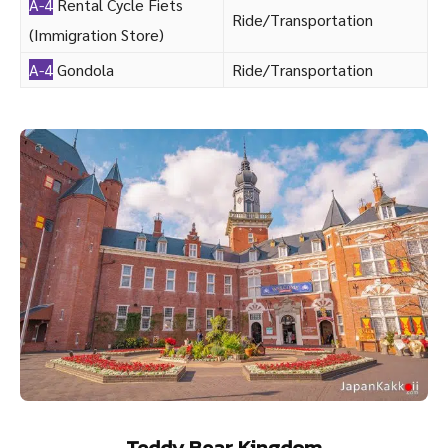
A-4
Rental Cycle Fiets
Ride/Transportation
(Immigration Store)
A-4
Gondola
Ride/Transportation
Teddy Bear Kingdom