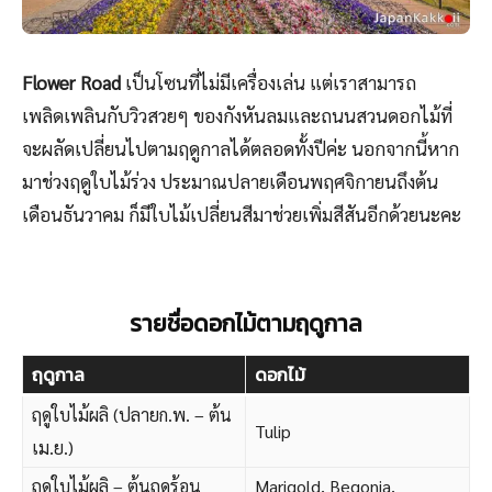
Flower Road
เป็นโซนที่ไม่มีเครื่องเล่น แต่เราสามารถ
เพลิดเพลินกับวิวสวยๆ ของกังหันลมและถนนสวนดอกไม้ที่
จะผลัดเปลี่ยนไปตามฤดูกาลได้ตลอดทั้งปีค่ะ นอกจากนี้หาก
มาช่วงฤดูใบไม้ร่วง ประมาณปลายเดือนพฤศจิกายนถึงต้น
เดือนธันวาคม ก็มีใบไม้เปลี่ยนสีมาช่วยเพิ่มสีสันอีกด้วยนะคะ
รายชื่อดอกไม้ตามฤดูกาล
ฤดูกาล
ดอกไม้
ฤดูใบไม้ผลิ (ปลายก.พ. – ต้น
Tulip
เม.ย.)
ฤดูใบไม้ผลิ – ต้นฤดูร้อน
Marigold, Begonia,