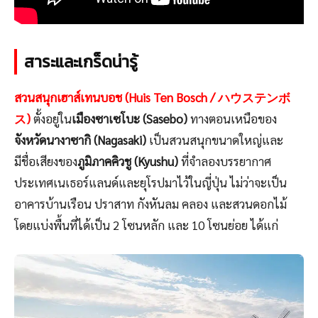
สาระและเกร็ดน่ารู้
สวนสนุกเฮาส์เทนบอช (Huis Ten Bosch / ハウステンボ
ス)
ตั้งอยู่ใน
เมืองซาเซโบะ (Sasebo)
ทางตอนเหนือของ
จังหวัดนางาซากิ (Nagasaki)
เป็นสวนสนุกขนาดใหญ่และ
มีชื่อเสียงของ
ภูมิภาคคิวชู (Kyushu)
ที่จำลองบรรยากาศ
ประเทศเนเธอร์แลนด์และยุโรปมาไว้ในญี่ปุ่น ไม่ว่าจะเป็น
อาคารบ้านเรือน ปราสาท กังหันลม คลอง และสวนดอกไม้
โดยแบ่งพื้นที่ได้เป็น 2 โซนหลัก และ 10 โซนย่อย ได้แก่