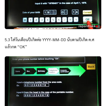
5.3 ใส่วันเดือนปีเกิดค่ะ YYYY-MM-DD นับตามปีเกิด ค.ศ
แล้วกด “OK”