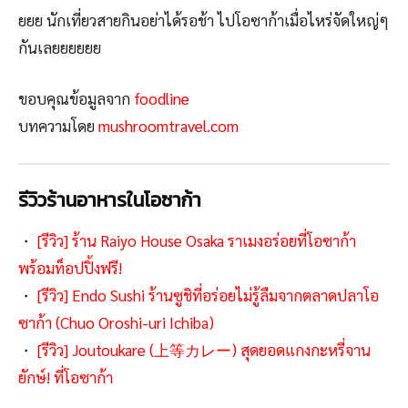
ยยย นักเที่ยวสายกินอย่าได้รอช้า ไปโอซาก้าเมื่อไหร่จัดใหญ่ๆ
กันเลยยยยยย
ขอบคุณข้อมูลจาก
foodline
บทความโดย
mushroomtravel.com
รีวิวร้านอาหารในโอซาก้า
・
[รีวิว] ร้าน Raiyo House Osaka ราเมงอร่อยที่โอซาก้า
พร้อมท็อปปิ้งฟรี!
・
[รีวิว] Endo Sushi ร้านซูชิที่อร่อยไม่รู้ลืมจากตลาดปลาโอ
ซาก้า (Chuo Oroshi-uri Ichiba)
・
[รีวิว] Joutoukare (上等カレー) สุดยอดแกงกะหรี่จาน
ยักษ์! ที่โอซาก้า