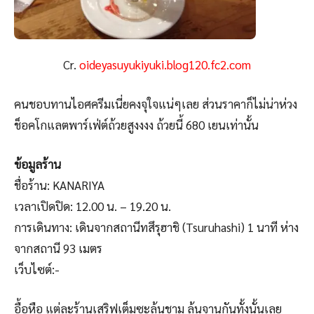
Cr.
oideyasuyukiyuki.blog120.fc2.com
คนชอบทานไอศครีมเนี่ยคงจุใจแน่ๆเลย ส่วนราคาก็ไม่น่าห่วง
ช็อคโกแลตพาร์เฟ่ต์ถ้วยสูงงงง ถ้วยนี้ 680 เยนเท่านั้น
ข้อมูลร้าน
ชื่อร้าน: KANARIYA
เวลาเปิดปิด: 12.00 น. – 19.20 น.
การเดินทาง: เดินจากสถานีทสึรุฮาชิ (Tsuruhashi) 1 นาที ห่าง
จากสถานี 93 เมตร
เว็บไซต์:-
อื้อหือ แต่ละร้านเสริฟเต็มซะล้นชาม ล้นจานกันทั้งนั้นเลย