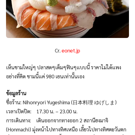
Cr.
eonet.jp
เห็นชามใหญ่ๆ ปลาสดๆเต็มๆฟินๆแบบนี้ ราคาไม่ได้แพง
อย่างที่คิด ชามนี้แค่ 980 เยนเท่านั้นเอง
ข้อมูลร้าน
ชื่อร้าน: Nihonryori Yugeshima (日本料理 ゆげしま)
เวลาเปิดปิด: 17.30 น. – 23.00 น.
การเดินทาง: เดินออกจากทางออก 2 สถานีฮงมาจิ
(Honmachi) มุ่งหน้าไปทางทิศเหนือ เลี้ยวไปทางทิศตะวันตก