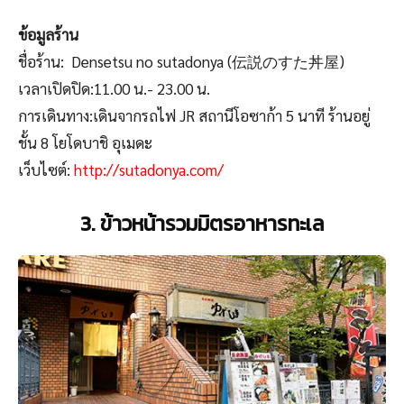
ข้อมูลร้าน
ชื่อร้าน: Densetsu no sutadonya (伝説のすた丼屋)
เวลาเปิดปิด:11.00 น.- 23.00 น.
การเดินทาง:เดินจากรถไฟ JR สถานีโอซาก้า 5 นาที ร้านอยู่
ชั้น 8 โยโดบาชิ อุเมดะ
เว็บไซต์:
http://sutadonya.com/
3. ข้าวหน้ารวมมิตรอาหารทะเล