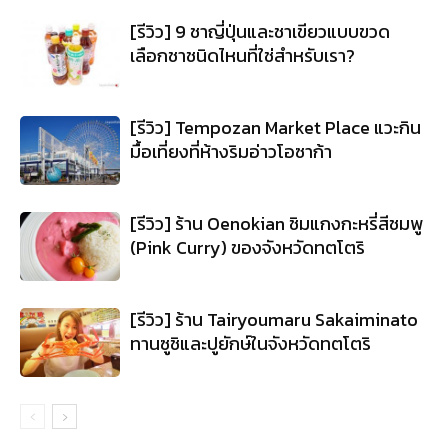
[รีวิว] 9 ชาญี่ปุ่นและชาเขียวแบบขวด
เลือกชาชนิดไหนที่ใช่สำหรับเรา?
[รีวิว] Tempozan Market Place แวะกิน
มื้อเที่ยงที่ห้างริมอ่าวโอซาก้า
[รีวิว] ร้าน Oenokian ชิมแกงกะหรี่สีชมพู
(Pink Curry) ของจังหวัดทตโตริ
[รีวิว] ร้าน Tairyoumaru Sakaiminato
ทานซูชิและปูยักษ์ในจังหวัดทตโตริ