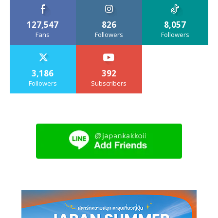
127,547
826
8,057
Fans
Followers
Followers
3,186
392
Followers
Subscribers