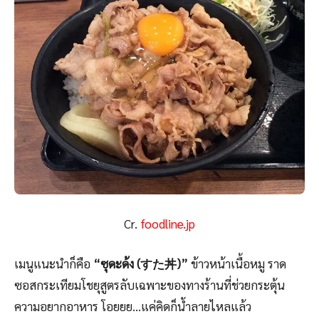
Cr.
foodline.jp
เมนูแนะนำก็คือ
“ซุดะด้ง (すた丼)”
ข้าวหน้าเนื้อหมู ราด
ซอสกระเทียมโชยุสูตรลับเฉพาะของทางร้านที่ช่วยกระตุ้น
ความอยากอาหาร โอยยย…แค่คิดก็น้ำลายไหลแล้ว