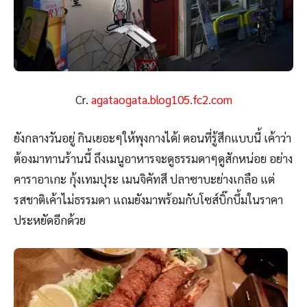
Cr.
agataogata.blog105.fc2.com
ยังกลางวันอยู่ กินเยอะๆให้พุงกางได้! ตอนที่รู้สึกแบบนี้ เค้าว่า
ต้องมาทานร้านนี้ ถึงเมนูอาหารจะดูธรรมดาๆดูสักหน่อย อย่าง
คาราอาเกะ กุ้งเทมปุระ เมนจิคัทสึ ปลาซาบะย่างเกลือ แต่
รสชาติเค้าไม่ธรรมดา แถมยังมาพร้อมกับโซส์บิ๊กบึ้มในราคา
ประหยัดอีกด้วย