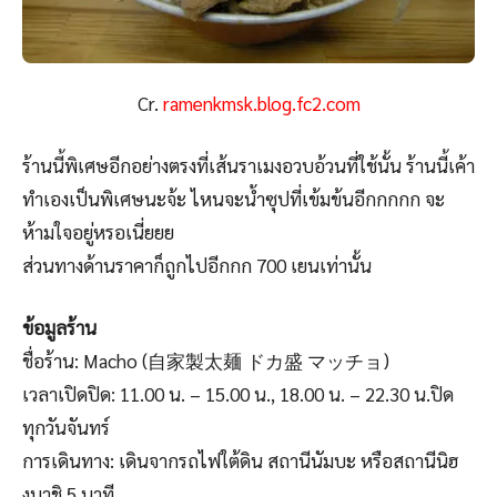
Cr.
ramenkmsk.blog.fc2.com
ร้านนี้พิเศษอีกอย่างตรงที่เส้นราเมงอวบอ้วนที่ใช้นั้น ร้านนี้เค้า
ทำเองเป็นพิเศษนะจ้ะ ไหนจะน้ำซุปที่เข้มข้นอีกกกกก จะ
ห้ามใจอยู่หรอเนี่ยยย
ส่วนทางด้านราคาก็ถูกไปอีกกก 700 เยนเท่านั้น
ข้อมูลร้าน
ชื่อร้าน: Macho (自家製太麺 ドカ盛 マッチョ)
เวลาเปิดปิด: 11.00 น. – 15.00 น., 18.00 น. – 22.30 น.ปิด
ทุกวันจันทร์
การเดินทาง: เดินจากรถไฟใต้ดิน สถานีนัมบะ หรือสถานีนิฮ
งบาชิ 5 นาที