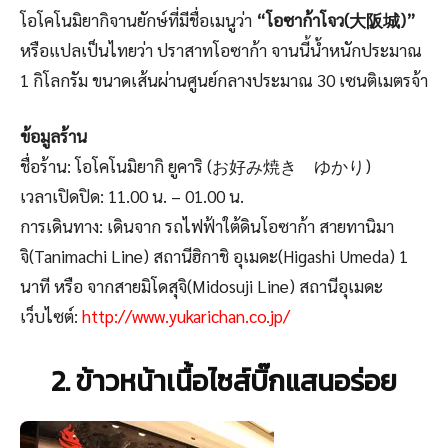
โอโคโนมิยากิจานยักษ์ที่มีชื่อเมนูว่า
“โอซาก้าโจว(大阪城)”
หรือแปลเป็นไทยว่า ปราสาทโอซาก้า จานนี้น้ำหนักประมาณ
1 กิโลกรัม ขนาดเส้นผ่านศูนย์กลางประมาณ 30 เซนติเมตรจ้า
ข้อมูลร้าน
ชื่อร้าน: โอโคโนมิยากิ ยูคาริ (お好み焼き ゆかり)
เวลาเปิดปิด: 11.00 น. – 01.00 น.
การเดินทาง: เดินจาก รถไฟฟ้าใต้ดินโอซาก้า สายทานิมา
จิ(Tanimachi Line) สถานีฮิกาชิ อุเมดะ(Higashi Umeda) 1
นาที หรือ จากสายมิโดสุจิ(Midosuji Line) สถานีอุเมดะ
เว็บไซต์:
http://www.yukarichan.co.jp/
2. ข้าวหน้าเนื้อไซส์บิ๊กแสนอร่อย