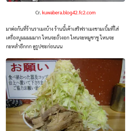
Cr.
kuwabera.blog42.fc2.com
มาต่อกันที่ร้านราเมงบ้าง ร้านนี้เค้าเสริฟราเมงชามเบิ้มที่ใส่
เครื่องบูมมมมมาก ไหนจะถั่วงอก ไหนจะหมูชาชู ไหนจะ
กะหล่ำอีกกก ดูรูปซะก่อนนน