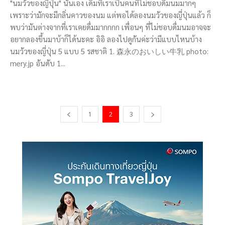
"นมวัวของญี่ปุ่น" นั่นเอง เดิมที่เราเป็นคนที่ไม่ชอบดื่มนมมากๆ
เพราะว่ามักจะมีกลิ่นคาวของนม แต่พอได้ลองนมวัวของญี่ปุ่นแล้ว ก็
พบว่ามันต่างจากที่เราเคยดื่มมากกกก เพื่อนๆ ที่ไม่ชอบดื่มนมอาจจะ
อยากลองขึ้นมาบ้าก็ได้นะคะ อิอิ ลองไปดูกันค่ะว่ามีแบบไหนบ้าง
นมวัวของญี่ปุ่น 5 แบบ 5 รสชาติ 1. 森永のおいしい牛乳 photo:
mery.jp อันดับ 1...
1
2
3