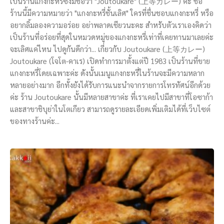
เป็นร้านแกงกะหรี่ซึ่งมีชื่อว่า "Joutoukare" (上等カレー) ค่ะ ชื่อ
ร้านนี้มีความหมายว่า "แกงกะหรี่ชั้นเลิศ" ใครที่ชื่นชอบแกงกะหรี่ หรือ
อยากลิ้มลองความอร่อย อย่าพลาดเชียวนะคะ สำหรับตัวเราเองคิดว่า
เป็นร้านที่อร่อยที่สุดในหมวดหมู่ของแกงกะหรี่เท่าที่เคยทานมาเลยค่ะ
จะเลิศแค่ไหน ไปดูกันดีกว่า... เกี่ยวกับ Joutoukare (上等カレー)
Joutoukare (โจโต-คาเร) เปิดทำการมาตั้งแต่ปี 1983 เป็นร้านที่ขาย
แกงกะหรี่โดยเฉพาะค่ะ ดังนั้นเมนูแกงกะหรี่ในร้านจะมีความหลาก
หลายอย่างมาก อีกทั้งยังได้รับการแนะนำจากรายการโทรทัศน์อีกด้วย
ค่ะ ร้าน Joutoukare นั้นมีหลายสาขาค่ะ ที่เราเคยไปมีสาขาที่โอซาก้า
และสาขาชิบุย่าในโตเกียว สามารถดูรายละเอียดเพิ่มเติมได้ที่เว็บไซต์
ของทางร้านค่ะ...