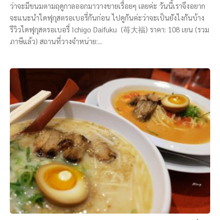
ว่าจะมีขนมตามฤดูกาลออกมาวางขายเรื่อยๆ เลยค่ะ วันนี้เราจึงอยาก
จะแนะนำไดฟุกุสตรอเบอรี่กันก่อน ไปดูกันค่ะว่าจะเป็นยังไงกันบ้าง
รีวิวไดฟุกุสตรอเบอรี่ Ichigo Daifuku (苺大福) ราคา: 108 เยน (รวม
ภาษีแล้ว) สถานที่วางจำหน่าย:...