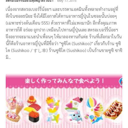
สตรอเบอร์รี่น้อยในทุ่งหญ้าสะวันนา
-
May 17, 2015
เนื่องจากสตรอเบอร์รี่น้อยฯ และบรรดาแอดมินทั้งหลายทำงานอยู่ที่
ตึกในซอยธนิยะ จึงได้มีโอกาสได้ทานอาหารญี่ปุ่นในซอยนั้นบ่อยๆ
(เฉพาะช่วงต้นเดือน 555) ด้วยราคาที่ไม่แพงมานัก อีกทั้งคุณภาพ
อาหารก็ดี อร่อย ถูกปาก เหมือนไปทานญี่ปุ่นเลย สตรอเบอร์รี่น้อยฯ
จึงอยากจะมาแนะนำเพื่อนๆ ให้มาลองทานกันค่ะ ร้านที่เลือกมาในวัน
นี้ก็คือร้านอาหารญี่ปุ่นที่มีชื่อว่า "ซูชิโค (Sushikoo)" เกี่ยวกับร้าน ซูชิ
โค (Sushikoo / すし幸) ร้านซูชิโค (Sushikoo) เป็นร้านขายซูชิ ซาชิ
มิ...