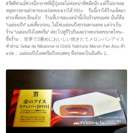
สวัสดีค่าแม้ช่วงนี้อากาศที่ญี่ปุ่นจะไม่ค่อยน่าพิศมัยนัก แต่ก็ไม่อาจจะ
หยุดการตามล่าหาของอร่อยของเราได้ 555+ วันนี้เราได้ร้านเด็ดมา
ฝากเพื่อนๆ อีกแล้ว! ร้านที่เราจะแนะนำนี้เป็นร้านขนมค่ะ นั่นก็คือ
"เมล่อนปัง" แต่เดี๋ยวก่อน...ไม่ใช่เมล่อนปังธรรมดานะคะ แต่ว่าเป็น
ร้าน "เมล่อนปังไอศครีม" ค่ะ! ไปดูรีวิวกันเลยว่าจะอร่อยขนาดไหน~
ชื่อร้าน： 世界で2番めにおいしい焼きたてメロンパンアイス
คำอ่าน: Sekai de Nibanme ni Oishii Yakitate Meron Pan Aisu คำ
แปล： เมล่อนปังไอศครีมปังอบสดๆ ที่อร่อยเป็นอันดับ 2...