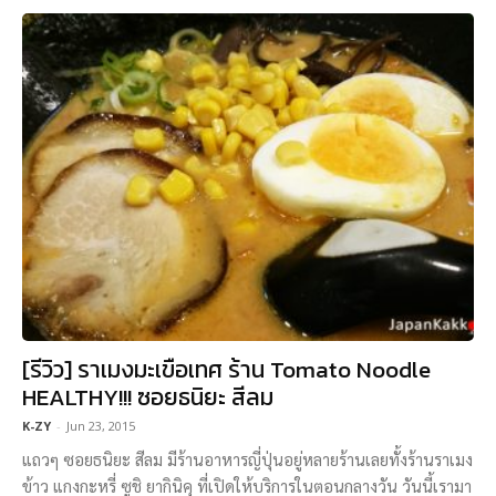
[รีวิว] ราเมงมะเขือเทศ ร้าน Tomato Noodle
HEALTHY!!! ซอยธนิยะ สีลม
K-ZY
-
Jun 23, 2015
แถวๆ ซอยธนิยะ สีลม มีร้านอาหารญี่ปุ่นอยู่หลายร้านเลยทั้งร้านราเมง
ข้าว แกงกะหรี่ ซูชิ ยากินิคุ ที่เปิดให้บริการในตอนกลางวัน วันนี้เรามา