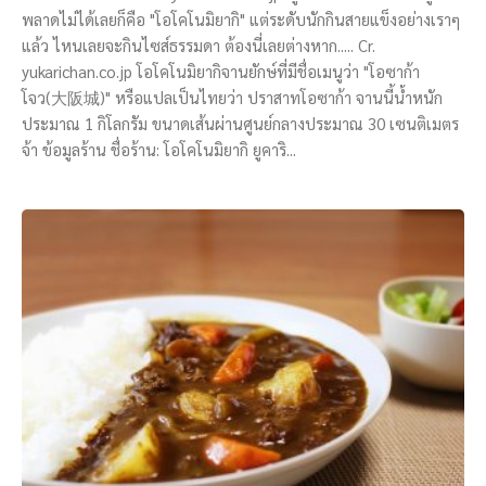
พลาดไม่ได้เลยก็คือ "โอโคโนมิยากิ" แต่ระดับนักกินสายแข็งอย่างเราๆ
แล้ว ไหนเลยจะกินไซส์ธรรมดา ต้องนี่เลยต่างหาก..... Cr.
yukarichan.co.jp โอโคโนมิยากิจานยักษ์ที่มีชื่อเมนูว่า "โอซาก้า
โจว(大阪城)" หรือแปลเป็นไทยว่า ปราสาทโอซาก้า จานนี้น้ำหนัก
ประมาณ 1 กิโลกรัม ขนาดเส้นผ่านศูนย์กลางประมาณ 30 เซนติเมตร
จ้า ข้อมูลร้าน ชื่อร้าน: โอโคโนมิยากิ ยูคาริ...