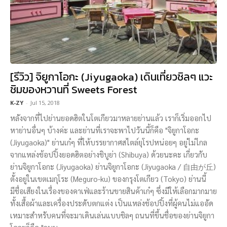
[รีวิว] จิยูกาโอกะ (Jiyugaoka) เดินเที่ยวชิลๆ แวะ
ชิมของหวานที่ Sweets Forest
K-ZY
-
Jul 15, 2018
หลังจากที่ไปย่านยอดฮิตในโตเกียวมาหลายย่านแล้ว เราก็เริ่มออกไป
หาย่านอื่นๆ บ้างค่ะ และย่านที่เราจะพาไปวันนี้ก็คือ "จิยูกาโอกะ
(Jiyugaoka)" ย่านเก๋ๆ ที่ให้บรรยากาศสไตล์ยุโรปหน่อยๆ อยู่ไม่ไกล
จากแหล่งช้อปปิ้งยอดฮิตอย่างชิบูย่า (Shibuya) ด้วยนะคะ เกี่ยวกับ
ย่านจิยูกาโอกะ (Jiyugaoka) ย่านจิยูกาโอกะ (Jiyugaoka / 自由が丘)
ตั้งอยู่ในเขตเมกุโระ (Meguro-ku) ของกรุงโตเกียว (Tokyo) ย่านนี้
มีชื่อเสียงในเรื่องของคาเฟ่และร้านขายสินค้าเก๋ๆ ซึ่งมีให้เลือกมากมาย
ทั้งเสื้อผ้าและเครื่องประดับตกแต่ง เป็นแหล่งช้อปปิ้งที่ผู้คนไม่แออัด
เหมาะสำหรับคนที่จะมาเดินเล่นแบบชิลๆ ถนนที่ขึ้นชื่อของย่านจิยูกา