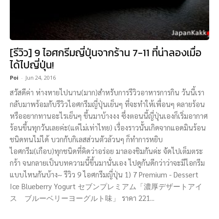
[รีวิว] 9 ไอศกรีมญี่ปุ่นจากร้าน 7-11 ที่น่าลองเมื่อ
ได้ไปญี่ปุ่น!
Poi
-
Jun 24, 2016
สวัสดีค่า ห่างหายไปนาน(มาก)สำหรับการรีวิวอาหารการกิน วันนี้เรา
กลับมาพร้อมกับรีวิวไอศกรีมญี่ปุ่นเย็นๆ ที่จะทำให้เพื่อนๆ คลายร้อน
หรืออยากทานอะไรเย็นๆ ขึ้นมาบ้างงง ซึ่งตอนนี้ญี่ปุ่นเองก็เริ่มอากาศ
ร้อนขึ้นทุกวันเลยค่ะ(แต่ไม่เท่าไทย) เรื่องราวนั้นเกิดจากแอดมินร้อน
ชนิดทนไม่ได้ บวกกับกิเลสส่วนตัวล้วนๆ ก็ทำการหยิบ
ไอศกรีม(เกือบ)ทุกชนิดที่คิดว่าอร่อย มาลองชิมกันค่ะ จัดไปเต็มตระ
กร้า จนกลายเป็นบทความนี้ขึ้นมานั่นเอง ไปดูกันดีกว่าว่าจะมีไอกรีม
แบบไหนกันบ้าง~ รีวิว 9 ไอศกรีมญี่ปุ่น 1) 7 Premium - Dessert
Ice Blueberry Yogurt セブンプレミアム「濃厚デザートアイ
ス ブルーベリーヨーグルト味」 ราคา 221...