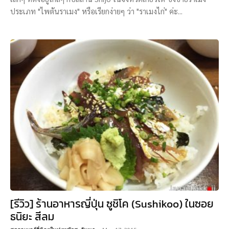
ประเภท "ไพตันราเมง" หรือเรียกง่ายๆ ว่า "ราเมงไก่" ค่ะ...
[รีวิว] ร้านอาหารญี่ปุ่น ซูชิโค (Sushikoo) ในซอย
ธนิยะ สีลม