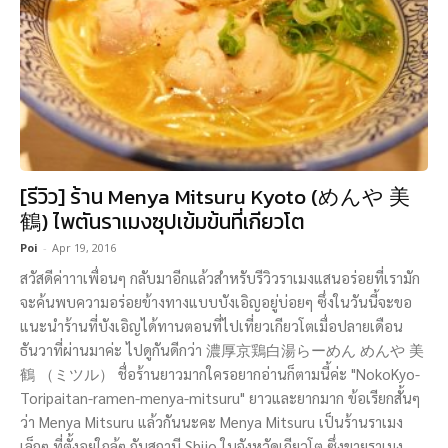
[รีวิว] ร้าน Menya Mitsuru Kyoto (めんや 美
鶴) ไพตันราเมงซุปเข้มข้นที่เกียวโต
Poi
-
Apr 19, 2016
สวัสดีค่าาาเพื่อนๆ กลับมาอีกแล้วสำหรับรีวิวราเมงแสนอร่อยที่เรามัก
จะค้นพบความอร่อยข้างทางแบบบังเอิญอยู่บ่อยๆ ซึ่งในวันนี้จะขอ
แนะนำร้านที่บังเอิญได้ทานตอนที่ไปเที่ยวเกียวโตเมื่อปลายเดือน
ธันวาที่ผ่านมาค่ะ ไปดูกันดีกว่า 濃厚京鶏白湯らーめん めんや 美
鶴 （ミツル） ชื่อร้านยาวมากใครอยากอ่านก็ตามนี้ค่ะ "NokoKyo-
Toripaitan-ramen-menya-mitsuru" ยาวและยากมาก ข้อเรียกสั้นๆ
ว่า Menya Mitsuru แล้วกันนะคะ Menya Mitsuru เป็นร้านราเมง
เล็กๆ ที่ตั้งอยู่ใกล้ๆ กับสถานี Shijo ในจังหวัดเกียวโต ซึ่งขายราเมง