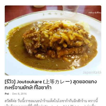
[รีวิว] Joutoukare (上等カレー) สุดยอดแกง
กะหรี่จานยักษ์! ที่โอซาก้า
Poi
-
Dec 8, 2016
สวัสดีค่ะ วันนี้เราขอแนะนำร้านเด็ดในโอซาก้ากันอีกสักร้าน คราวนี้