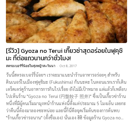
[รีวิว] Gyoza no Terui เกี๊ยวซ่าสุดอร่อยในฟุคุชิ
มะ ที่ต่อแถวนานกว่าชั่วโมง!
สตรอเบอร์รี่น้อยในทุ่งหญ้าสะวันนา
-
Oct 8, 2017
วันนี้สตรอเบอร์รี่น้อยฯ เราจะมาแนะนำร้านอาหารอร่อยๆ สำหรับ
ดินเนอร์ในเมืองฟุคุชิมะ (Fukushima) กันนะคะ ในตอนแรกเราก็เดิน
เตร็ดเตร่ดูร้านอาหารการกินไปเรื่อย ยังไม่มีเป้าหมาย แต่แล้วก็เหลือบ
ไปเห็นร้าน "Gyoza no Terui (円盤餃子 照井)" ซึ่งเป็นเกี๊ยวซ่าร้าน
หนึ่งที่มีผู้คนเริ่มมามุงหน้าร้านแห่งนี้ตั้งแต่ประมาณ 5 โมงเย็น เลยกะ
ว่าคืนนี้ต้องมาลองซะหน่อย และนี้ก็นี่คือจุดเริ่มต้นของการค้นพบ
"ร้านเกี๊ยวซ่ารอนาน" (ตั้งชื่อเอง) นั่นเอง ฮิฮิ ข้อมูลร้าน Gyoza no...