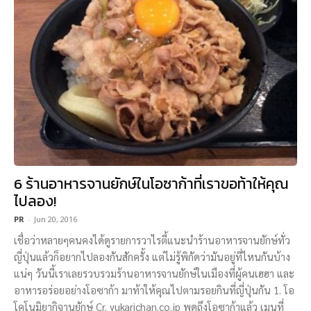
6 ร้านอาหารจานยักษ์ในโอซาก้าที่เราขอท้าให้คุณ
ไปลอง!
PR
-
Jun 20, 2016
เชื่อว่าหลายๆคนคงได้ดูรายการวาไรตี้แนะนำร้านอาหารจานยักษ์ทั่ว
ญี่ปุ่นแล้วก็อยากไปลองกันสักครั้ง แต่ไม่รู้พิกัดว่ามันอยู่ที่ไหนกันบ้าง
แน่ๆ วันนี้เราเลยรวบรวมร้านอาหารจานยักษ์ในเมืองที่ผู้คนเฮฮา และ
อาหารอร่อยอย่างโอซาก้า มาท้าให้คุณไปตามรอยกินที่ญี่ปุ่นกัน 1. โอ
โคโนมิยากิจานยักษ์ Cr. yukarichan.co.jp พูดถึงโอซาก้าแล้ว เมนูที่