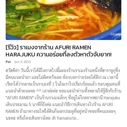
[รีวิว] ราเมงจากร้าน AFURI RAMEN
HARAJUKU ความอร่อยที่ลงตัวหาตัวจับยาก!
Poi
-
Jun 3, 2015
สวัสดีค่า วันนี้เราได้มีโอกาสไปลิ้มลองร้านราเมงร้านหนึ่งที่ฮาราจูกุซึ่ง
มีคนแนะนำมา และไม่ผิดหวังเลย ต้องบอกว่าอร่อยได้อีก! ณ เวลานี้
เรียกได้ว่ากลายเป็นราเมงที่ 1 ในใจเราไปเรียบร้อยแล้ว ขอบคุณคนที่
แนะนำด้วยนะคะ ^^ เอาล่ะค่ะ ขอแนะนำท่านทั้งหลายให้รู้จักกับร้าน
"AFURI RAMEN" เป็นร้านราเมงเล็กๆ ที่อยู่ไม่ไกลจากสถานี Harajuku
เดินประมาณ 5 นาทีก็ถึงค่ะ แนะนำวิธีการเดินทางไปร้าน AFURI
RAMEN ถ้ามาทางรถไฟใต้ดินก็ออกประตูที่อยู่หน้าซอยที่คนเยอะๆ
นะคะ หรือใครเดินทางโดย JR Yamanote...