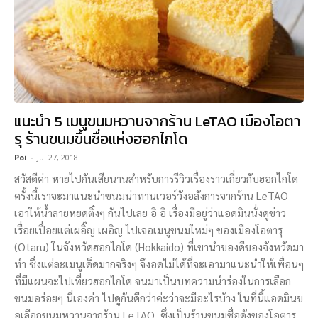
แนะนำ 5 เมนูขนมหวานจากร้าน LeTAO เมืองโอตา
รุ ร้านขนมขึ้นชื่อแห่งฮอกไกโด
Poi
-
Jul 27, 2018
สวัสดีค่า หายไปกันเสียนานสำหรับการรีวิวเรื่องราวเกี่ยวกับฮอกไกโด
ครั้งนี้เราจะมาแนะนำขนมน่าทานเวอร์วังอลังการจากร้าน LeTAO
เอาให้น้ำลายหยดติ๋งๆ กันไปเลย อิ อิ เรื่องมีอยู่ว่าแอดมินนั่งดูข่าว
เรื่อยเปื่อยแต่เผอิ๊ญ เผอิญ ไปเจอเมนูขนมใหม่ๆ ของเมืองโอตารุ
(Otaru) ในจังหวัดฮอกไกโด (Hokkaido) ที่เขานำของดีของจังหวัดมา
ทำ ซึ่งแต่ละเมนูเด็ดมากจริงๆ จึงอดไม่ได้ที่จะเอามาแนะนำให้เพื่อนๆ
ที่มีแผนจะไปเที่ยวฮอกไกโด จนมาเป็นบทความนำร่องในการเลือก
ขนมอร่อยๆ นี่เองค่า ไปดูกันดีกว่าค่ะว่าจะมีอะไรบ้าง ในที่นี้แอดมินข
อเลือกขนมหวานจากร้าน LeTAO ซึ่งเป็นร้านขนมชื่อดังของโอตารุ