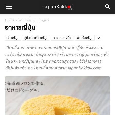
Home
อาหารญี่ปุ่น
Page 2
อาหารญี่ปุ่น
ข่าวญี่ปุ่น
คู่มือท่องเที่ยวญี่ปุ่น
งานภาษาญี่ปุ่น
ช้อปปิ้งญี่ปุ่น
เว็บบล็อกรวมบทความอาหารญี่ปุ่น ขนมญี่ปุ่น ของหวาน
เครื่องดื่ม แนะนำข้อมูลและรีวิวร้านอาหารญี่ปุ่น อร่อยๆ ทั้ง
ในประเทศญี่ปุ่นและไทย ตลอดจนสูตรและวิธีทำอาหาร
ญี่ปุ่นด้วยตัวเอง โดยบล็อกเกอร์จาก JapanKakkoii.com