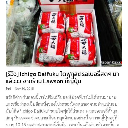
[รีวิว] Ichigo Daifuku ไดฟุกุสตรอเบอรี่สดๆ มา
แล้ววว จากร้าน Lawson ที่ญี่ปุ่น
Poi
-
Nov 30, 2015
สวัสดีค่าา วันก่อนนี้เราไปจ๊ะเอ๋กับของโปรดที่เราไม่ได้ทานมานาน
และเชื่อว่าคงเป็นอีกหนึ่งของโปรดของใครหลายๆคนอย่างแน่นอน
นั่นก็คือ "Ichigo Daifuku" ขนมไดฟุกุไส้ถั่วแดง + สตรอเบอรี่ทั้งลูก
สดๆ นั่นเองงง ช่วงปลายเดือนพฤศจิกายนอย่างนี้ อากาศญี่ปุ่นอยู่ที่
ราวๆ 10-15 องศา สตรอเบอรี่เริ่มมีวางขายกันแล้วค่า หลังจากนี้คาด