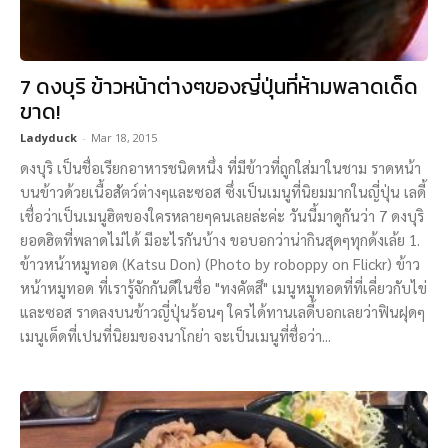
7 ดงบุริ ข้าวหน้าต่างๆของญี่ปุ่นที่ห้ามพลาดเด็ด
ขาด!
Ladyduck
-
Mar 18, 2015
ดงบุริ เป็นชื่อเรียกอาหารชนิดหนึ่ง ที่มีข้าวที่ถูกใส่มาในชาม ราดหน้า
บนข้าวด้วยเนื้อสัตว์ต่างๆและซอส ซึ่งเป็นเมนูที่นิยมมากในญี่ปุ่น เลดี้
เชื่อว่าเป็นเมนูฮิตของใครหลายๆคนเลยล่ะค่ะ วันนี้มาดูกันว่า 7 ดงบุริ
ยอดฮิตที่พลาดไม่ได้ มีอะไรกันบ้าง ขอบอกว่าน่ากินสุดๆทุกด้งเล้ย 1.
ข้าวหน้าหมูทอด (Katsu Don) (Photo by roboppy on Flickr) ข้าว
หน้าหมูทอด ที่เรารู้จักกันดีในชื่อ "ทงคัตสึ" เมนูหมูทอดที่ที่เคี่ยวกับไข่
และซอส ราดลงบนข้าวญี่ปุ่นร้อนๆ ใครได้ทานเลดี้บอกเลยว่าฟินฝุดๆ
เมนูเด็ดที่เปนที่นิยมของนาโกย่า จะเป็นเมนูที่ชื่อว่า...