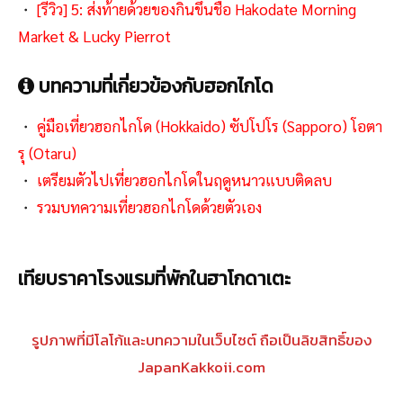
・
[รีวิว] 5: ส่งท้ายด้วยของกินขึ้นชื่อ Hakodate Morning
Market & Lucky Pierrot
บทความที่เกี่ยวข้องกับฮอกไกโด
・
คู่มือเที่ยวฮอกไกโด (Hokkaido) ซัปโปโร (Sapporo) โอตา
รุ (Otaru)
・
เตรียมตัวไปเที่ยวฮอกไกโดในฤดูหนาวแบบติดลบ
・
รวมบทความเที่ยวฮอกไกโดด้วยตัวเอง
เทียบราคาโรงแรมที่พักในฮาโกดาเตะ
รูปภาพที่มีโลโก้และบทความในเว็บไซต์ ถือเป็นลิขสิทธิ์ของ
JapanKakkoii.com