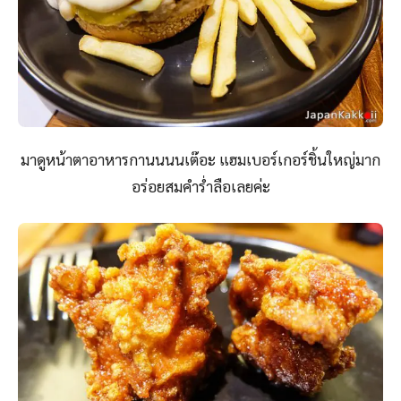
มาดูหน้าตาอาหารกานนนนเต๊อะ แฮมเบอร์เกอร์ชิ้นใหญ่มาก
อร่อยสมคำร่ำลือเลยค่ะ