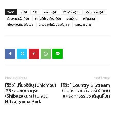
TAGS
ซาชิมิ
ซีฟู้ด
ตลาดญี่ปุ่น
รีวิวเที่ยวญี่ปุ่น
ร้านอาหารญี่ปุ่น
ร้านอาหารในญี่ปุ่น
สถานที่ท่องเที่ยวญี่ปุ่น
ฮอกไกโด
ฮาโกดาเตะ
เที่ยวญี่ปุ่นด้วยตัวเอง
เที่ยวฮอกไกโดด้วยตัวเอง
แฮมเบอร์เกอร์
Previous article
Next article
[รีวิว] เที่ยวจิจิบุ (Chichibu)
[รีวิว] Country & Stream
#3 : ชมชิบะซากุระ
(คันทรี่ แอนด์ สตรีม) สกิน
(Shibazakura) ณ สวน
แคร์จากธรรมชาติสุดคิ้วท์
Hitsujiyama Park