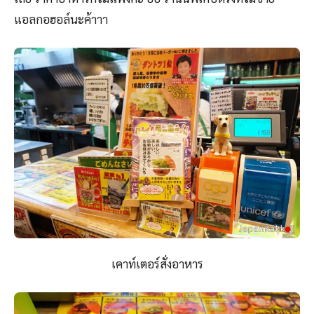
แอลกอฮอล์นะค้าาา
เคาท์เตอร์สั่งอาหาร