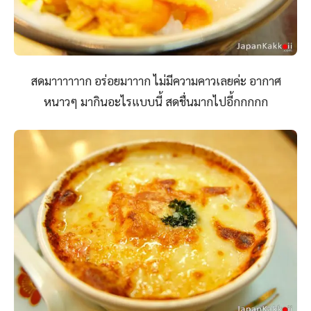
สดมาาาาาาก อร่อยมาาาก ไม่มีความคาวเลยค่ะ อากาศ
หนาวๆ มากินอะไรแบบนี้ สดชื่นมากไปอี้กกกกก