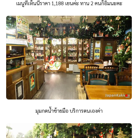
เมนูที่เห็นนี้ราคา 1,188 เยนค่ะ ทาน 2 คนก็อิ่มนะคะ
มุมกดน้ำซ้ายมือ บริการตนเองค่า