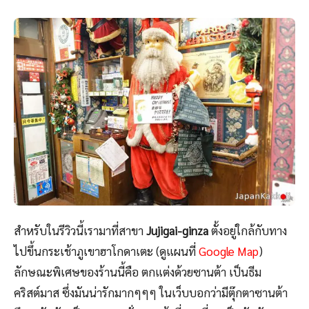
สำหรับในรีวิวนี้เรามาที่สาขา
Jujigai-ginza
ตั้งอยู่ใกล้กับทาง
ไปขึ้นกระเช้าภูเขาฮาโกดาเตะ (ดูแผนที่
Google Map
)
ลักษณะพิเศษของร้านนี้คือ ตกแต่งด้วยซานต้า เป็นธีม
คริสต์มาส ซึ่งมันน่ารักมากๆๆๆ ในเว็บบอกว่ามีตุ๊กตาซานต้า