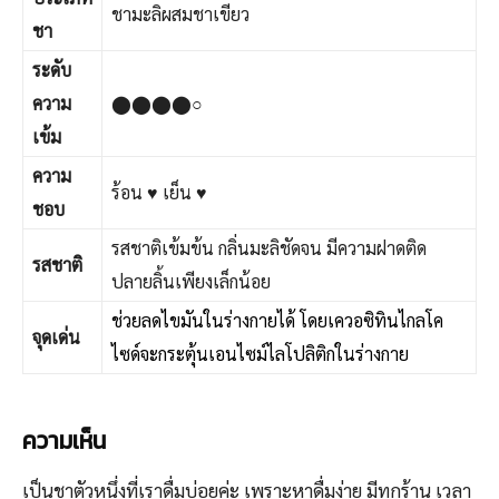
ชามะลิผสมชาเขียว
ชา
ระดับ
ความ
⬤⬤⬤⬤○
เข้ม
ความ
ร้อน ♥ เย็น ♥
ชอบ
รสชาติเข้มข้น กลิ่นมะลิชัดจน มีความฝาดติด
รสชาติ
ปลายลิ้นเพียงเล็กน้อย
ช่วยลดไขมันในร่างกายได้ โดยเควอซิทินไกลโค
จุดเด่น
ไซด์จะกระตุ้นเอนไซม์ไลโปลิติกในร่างกาย
ความเห็น
เป็นชาตัวหนึ่งที่เราดื่มบ่อยค่ะ เพราะหาดื่มง่าย มีทุกร้าน เวลา