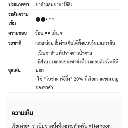
ประเภทชา
ชาดำผสมชาดาร์จีลิ่ง
ระดับความ
⬤⬤◐○○
เข้ม
ความชอบ
ร้อน ♥♥ เย็น ♥
รสชาติ
กลมกล่อม ดื่มง่าย จิบได้ทั้งแบบร้อนและเย็น
· เป็นชาดำแท้ปราศจากน้ำตาล
· มีส่วนประกอบของชาดำที่ประกอบด้วยโพลีฟี
จุดเด่น
นอล
· ใช้ “ใบชาดาร์จีลิ่ง” 20% ที่เรียกว่าแชมเปญ
ของชาดำ
ความเห็น
เรียกง่ายๆ ว่าเป็นชาหนึ่งที่เหมาะสำหรับ Afternoon