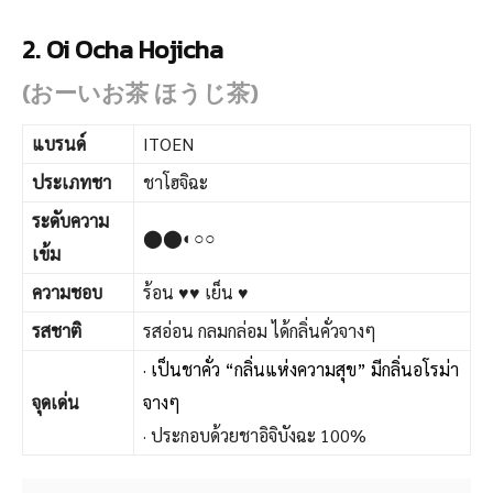
2. Oi Ocha Hojicha
(おーいお茶 ほうじ茶)
แบรนด์
ITOEN
ประเภทชา
ชาโฮจิฉะ
ระดับความ
⬤⬤◐○○
เข้ม
ความชอบ
ร้อน ♥♥ เย็น ♥
รสชาติ
รสอ่อน กลมกล่อม ได้กลิ่นคั่วจางๆ
·
เป็นชาคั่ว “กลิ่นแห่งความสุข” มีกลิ่นอโรม่า
จุดเด่น
จางๆ
· ประกอบด้วยชาอิจิบังฉะ 100%