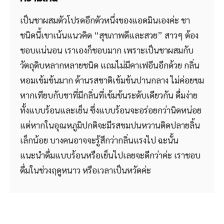
เป็นชาผสมตัวโปรดอีกตัวหนึ่งของแอดมินเองค่ะ ชา
ชนิดนี้เขาเน้นแนวคิด “สุขภาพดีและสวย” สาวๆ ต้อง
ชอบแน่นอน เราเองก็ชอบมาก เพราะเป็นชาผสมกับ
วัตถุดิบหลากหลายชนิด แถมไม่มีคาเฟอีนอีกด้วย กลิ่น
หอมเข้มข้นมาก ด้านรสชาติเข้มข้นปานกลาง ไม่ค่อยขม
หากเทียบกับชาที่มีกลิ่นที่เข้มข้นระดับเดียวกัน ดื่มง่าย
ทั้งแบบร้อนและเย็น ซึ่งแบบร้อนจะอร่อยกว่านิดหน่อย
แต่หากในอุณหภูมิปกติจะมีรสขมปนหวานติดปลายลิ้น
เล็กน้อย บางคนอาจจะรู้สึกว่ากลิ่นแรงไป ฉะนั้น
แนะนำดื่มแบบร้อนหรือเย็นไปเลยจะดีกว่าค่ะ เราชอบ
ดื่มในช่วงฤดูหนาว หรือเวลาเป็นหวัดค่ะ