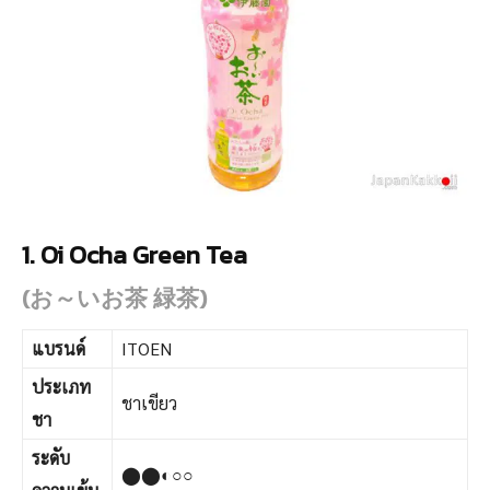
1. Oi Ocha Green Tea
(お～いお茶 緑茶)
แบรนด์
ITOEN
ประเภท
ชาเขียว
ชา
ระดับ
⬤⬤◐○○