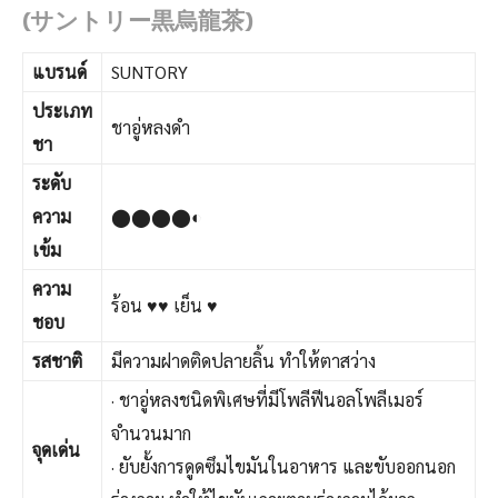
(サントリー黒烏龍茶)
แบรนด์
SUNTORY
ประเภท
ชาอู่หลงดำ
ชา
ระดับ
ความ
⬤⬤⬤⬤◐
เข้ม
ความ
ร้อน ♥♥ เย็น ♥
ชอบ
รสชาติ
มีความฝาดติดปลายลิ้น ทำให้ตาสว่าง
· ชาอู่หลงชนิดพิเศษที่มีโพลีฟีนอลโพลีเมอร์
จำนวนมาก
จุดเด่น
· ยับยั้งการดูดซึมไขมันในอาหาร และขับออกนอก