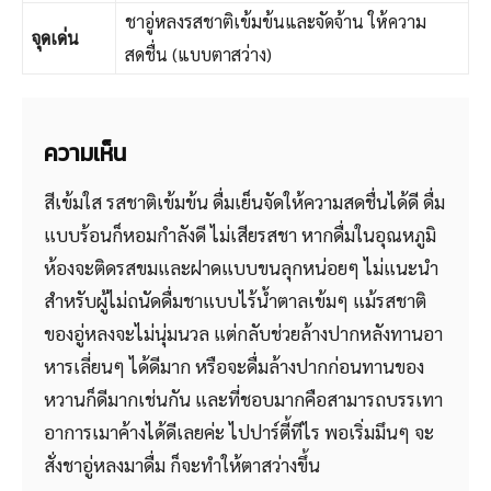
ชาอู่หลงรสชาติเข้มข้นและจัดจ้าน ให้ความ
จุดเด่น
สดชื่น (แบบตาสว่าง)
ความเห็น
สีเข้มใส รสชาติเข้มข้น ดื่มเย็นจัดให้ความสดชื่นได้ดี ดื่ม
แบบร้อนก็หอมกำลังดี ไม่เสียรสชา หากดื่มในอุณหภูมิ
ห้องจะติดรสขมและฝาดแบบขนลุกหน่อยๆ ไม่แนะนำ
สำหรับผู้ไม่ถนัดดื่มชาแบบไร้น้ำตาลเข้มๆ แม้รสชาติ
ของอู่หลงจะไม่นุ่มนวล แต่กลับช่วยล้างปากหลังทานอา
หารเลี่ยนๆ ได้ดีมาก หรือจะดื่มล้างปากก่อนทานของ
หวานก็ดีมากเช่นกัน และที่ชอบมากคือสามารถบรรเทา
อาการเมาค้างได้ดีเลยค่ะ ไปปาร์ตี้ทีไร พอเริ่มมึนๆ จะ
สั่งชาอู่หลงมาดื่ม ก็จะทำให้ตาสว่างขึ้น