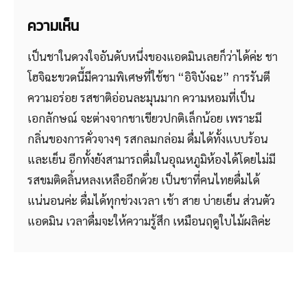
ความเห็น
เป็นชาในดวงใจอันดับหนึ่งของแอดมินเลยก็ว่าได้ค่ะ ชา
โฮจิฉะขวดนี้มีความพิเศษที่ใช้ชา “อิจิบังฉะ” การรันตี
ความอร่อย รสชาติอ่อนละมุนมาก ความหอมที่เป็น
เอกลักษณ์ จะต่างจากชาเขียวปกติเล็กน้อย เพราะมี
กลิ่นของการคั่วจางๆ รสกลมกล่อม ดื่มได้ทั้งแบบร้อน
และเย็น อีกทั้งยังสามารถดื่มในอุณหภูมิห้องได้โดยไม่มี
รสขมติดลิ้นหลงเหลืออีกด้วย เป็นชาที่คนไทยดื่มได้
แน่นอนค่ะ ดื่มได้ทุกช่วงเวลา เช้า สาย บ่ายเย็น ส่วนตัว
แอดมิน เวลาดื่มจะให้ความรู้สึก เหมือนฤดูใบไม้ผลิค่ะ