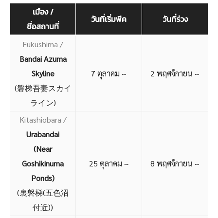
เมือง /
วันที่เริ่มพีค
วันที่ร่วง
ชื่อสถานที่
Fukushima /
Bandai Azuma
Skyline
7 ตุลาคม ~
2 พฤศจิกายน ~
(磐梯吾妻スカイ
ライン)
Kitashiobara /
Urabandai
(Near
Goshikinuma
25 ตุลาคม ~
8 พฤศจิกายน ~
Ponds)
(裏磐梯(五色沼
付近))