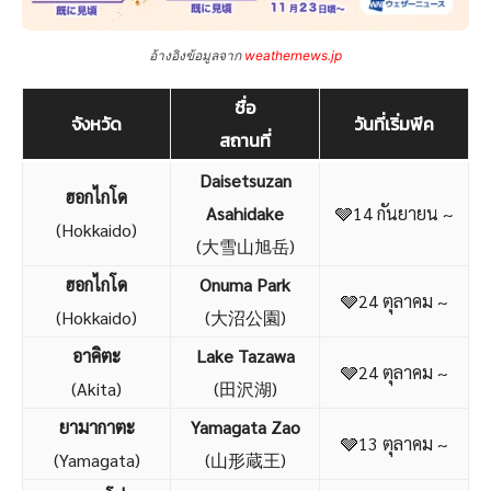
อ้างอิง
ข้อมูลจาก
weathernews.jp
ชื่อ
จังหวัด
วันที่เริ่มพีค
สถานที่
Daisetsuzan
ฮอกไกโด
Asahidake
🩶14 กันยายน ~
(Hokkaido)
(大雪山旭岳)
ฮอกไกโด
Onuma Park
🩶24 ตุลาคม ~
(Hokkaido)
(大沼公園)
อาคิตะ
Lake Tazawa
🩶24 ตุลาคม ~
(Akita)
(田沢湖)
ยามากาตะ
Yamagata Zao
🩶13 ตุลาคม ~
(Yamagata)
(山形蔵王)