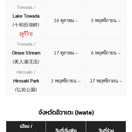
Towada /
Lake Towada
26 ตุลาคม ~
5 พฤศจิกายน ~
(十和田湖畔)
[
ดูรีวิว
]
Towada /
Oirase Stream
27 ตุลาคม ~
6 พฤศจิกายน ~
(奥入瀬渓流)
Hirosaki /
Hirosaki Park
3 พฤศจิกายน ~
27 พฤศจิกายน ~
(弘前公園)
จังหวัดอิวาเตะ (Iwate)
เมือง /
วันที่เริ่มพีค
วันที่ร่วง