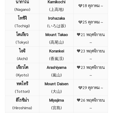
นากาโน่
Kamikochi
🩶18 ตุลาคม ~
(Nagano)
(上高地)
โทชิงิ
Irohazaka
🩶25 ตุลาคม ~
(Tochigi)
(いろは坂)
โตเกียว
Mount Takao
🧡21 พฤศจิกายน
(Tokyo)
(高尾山)
~
ไอจิ
Korankei
🧡23 พฤศจิกายน
(Aichi)
(香嵐渓)
~
เกียวโต
Arashiyama
🧡23 พฤศจิกายน
(Kyoto)
(嵐山)
~
ทตโทริ
Mount Daisen
🩶29 ตุลาคม ~
(Tottori)
(大山)
ฮิโรชิม่า
Miyajima
🧡26 พฤศจิกายน
(Hiroshima)
(宮島)
~