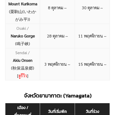
Mount Kurikoma
8 ตุลาคม ~
30 ตุลาคม ~
(栗駒山(いわか
がみ平))
Osaki
/
Naruko Gorge
28 ตุลาคม ~
11 พฤศจิกายน ~
(鳴子峡)
Sendai /
Akiu Onsen
3 พฤศจิกายน ~
15 พฤศจิกายน ~
(秋保温泉郷)
[
ดูรีวิว
]
จังหวัดยามากาตะ (Yamagata)
เมือง /
วันที่เริ่มพีค
วันที่ร่วง