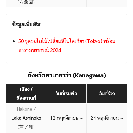
(六義園)
ข้อมูลเพิ่มเติม:
50 จุดชมใบไม้เปลี่ยนสีในโตเกียว (Tokyo) พร้อม
ตารางพยากรณ์ 202
4
จังหวัดคานากาว่า (Kanagawa)
เมือง /
วันที่เริ่มพีค
วันที่ร่วง
ชื่อสถานที่
Hakone /
Lake Ashinoko
12 พฤศจิกายน ~
24 พฤศจิกายน ~
(芦ノ湖)