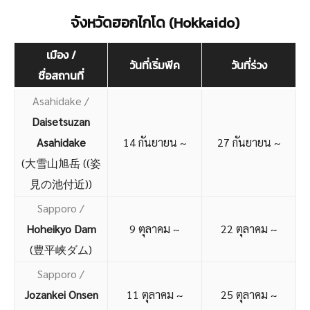
จังหวัดฮอกไกโด (Hokkaido)
เมือง /
วันที่เริ่มพีค
วันที่ร่วง
ชื่อสถานที่
Asahidake /
Daisetsuzan
Asahidake
14 กันยายน ~
27 กันยายน ~
(大雪山旭岳 ((姿
見の池付近))
Sapporo /
Hoheikyo Dam
9 ตุลาคม ~
22 ตุลาคม ~
(豊平峡ダム)
Sapporo
/
Jozankei Onsen
11 ตุลาคม ~
25 ตุลาคม ~