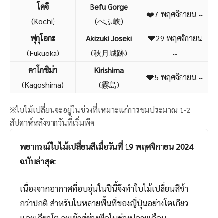
โคจิ
Befu Gorge
❤️7 พฤศจิกายน ~
(Kochi)
(べふ峡)
ฟุกุโอกะ
Akizuki Joseki
🧡29 พฤศจิกายน
(Fukuoka)
(秋月城跡)
~
คาโกชิม่า
Kirishima
🩶5 พฤศจิกายน ~
(Kagoshima)
(霧島)
※ใบไม้เปลี่ยนจะอยู่ในช่วงที่เหมาะแก่การชมประมาณ 1-2
สัปดาห์หลังจากวันที่เริ่มพีค
พยากรณ์ใบไม้เปลี่ยนสีเมื่อวันที่ 19 พฤศจิกายน 2024
ฉบับล่าสุด:
เนื่องจากอากาศที่อบอุ่นในปีนี้จึงทำใบไม้เปลี่ยนสีช้า
กว่าปกติ สำหรับในหลายพื้นที่ของญี่ปุ่นอย่างโตเกียว
และเกียวโต จะเข้าสู่ช่วงพีคในช่วงปลายเดือน