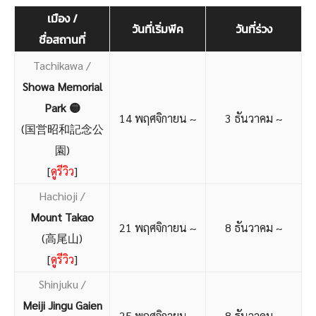
เมือง /
วันที่เริ่มพีค
วันที่ร่วง
ชื่อสถานที่
Tachikawa /
Showa Memorial
Park 🟡
14 พฤศจิกายน ~
3 ธันวาคม ~
(国営昭和記念公
園)
[
ดูรีวิว
]
Hachioji /
Mount Takao
21 พฤศจิกายน ~
8 ธันวาคม ~
(高尾山)
[
ดูรีวิว
]
Shinjuku /
Meiji Jingu Gaien
25 พฤศจิกายน ~
8 ธันวาคม ~