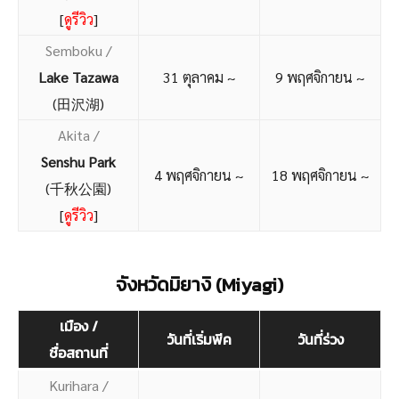
[
ดูรีวิว
]
Semboku /
Lake Tazawa
31 ตุลาคม ~
9 พฤศจิกายน ~
(田沢湖)
Akita /
Senshu Park
4 พฤศจิกายน ~
18 พฤศจิกายน ~
(千秋公園)
[
ดูรีวิว
]
จังหวัดมิยางิ (Miyagi)
เมือง /
วันที่เริ่มพีค
วันที่ร่วง
ชื่อสถานที่
Kurihara /