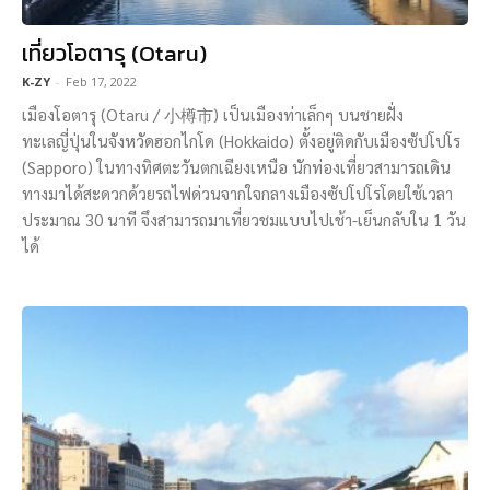
เที่ยวโอตารุ (Otaru)
K-ZY
-
Feb 17, 2022
เมืองโอตารุ (Otaru / 小樽市) เป็นเมืองท่าเล็กๆ บนชายฝั่ง
ทะเลญี่ปุ่นในจังหวัดฮอกไกโด (Hokkaido) ตั้งอยู่ติดกับเมืองซัปโปโร
(Sapporo) ในทางทิศตะวันตกเฉียงเหนือ นักท่องเที่ยวสามารถเดิน
ทางมาได้สะดวกด้วยรถไฟด่วนจากใจกลางเมืองซัปโปโรโดยใช้เวลา
ประมาณ 30 นาที จึงสามารถมาเที่ยวชมแบบไปเช้า-เย็นกลับใน 1 วัน
ได้