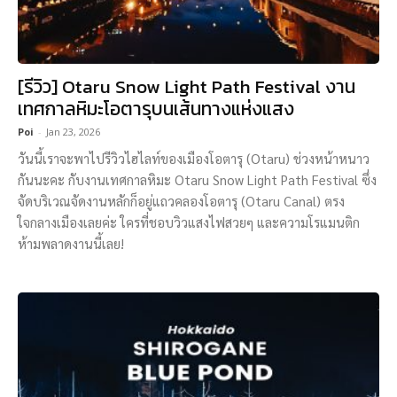
[รีวิว] Otaru Snow Light Path Festival งาน
เทศกาลหิมะโอตารุบนเส้นทางแห่งแสง
Poi
-
Jan 23, 2026
วันนี้เราจะพาไปรีวิวไฮไลท์ของเมืองโอตารุ (Otaru) ช่วงหน้าหนาว
กันนะคะ กับงานเทศกาลหิมะ Otaru Snow Light Path Festival ซึ่ง
จัดบริเวณจัดงานหลักก็อยู่แถวคลองโอตารุ (Otaru Canal) ตรง
ใจกลางเมืองเลยค่ะ ใครที่ชอบวิวแสงไฟสวยๆ และความโรแมนติก
ห้ามพลาดงานนี้เลย!