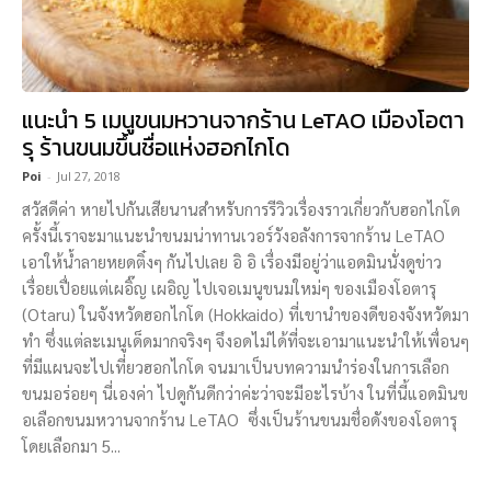
แนะนำ 5 เมนูขนมหวานจากร้าน LeTAO เมืองโอตา
รุ ร้านขนมขึ้นชื่อแห่งฮอกไกโด
Poi
-
Jul 27, 2018
สวัสดีค่า หายไปกันเสียนานสำหรับการรีวิวเรื่องราวเกี่ยวกับฮอกไกโด
ครั้งนี้เราจะมาแนะนำขนมน่าทานเวอร์วังอลังการจากร้าน LeTAO
เอาให้น้ำลายหยดติ๋งๆ กันไปเลย อิ อิ เรื่องมีอยู่ว่าแอดมินนั่งดูข่าว
เรื่อยเปื่อยแต่เผอิ๊ญ เผอิญ ไปเจอเมนูขนมใหม่ๆ ของเมืองโอตารุ
(Otaru) ในจังหวัดฮอกไกโด (Hokkaido) ที่เขานำของดีของจังหวัดมา
ทำ ซึ่งแต่ละเมนูเด็ดมากจริงๆ จึงอดไม่ได้ที่จะเอามาแนะนำให้เพื่อนๆ
ที่มีแผนจะไปเที่ยวฮอกไกโด จนมาเป็นบทความนำร่องในการเลือก
ขนมอร่อยๆ นี่เองค่า ไปดูกันดีกว่าค่ะว่าจะมีอะไรบ้าง ในที่นี้แอดมินข
อเลือกขนมหวานจากร้าน LeTAO ซึ่งเป็นร้านขนมชื่อดังของโอตารุ
โดยเลือกมา 5...