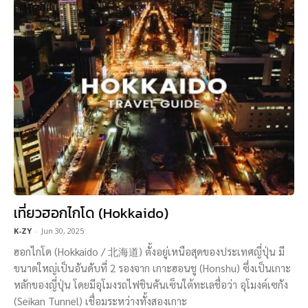
เที่ยวฮอกไกโด (Hokkaido)
K-ZY
-
Jun 30, 2025
ฮอกไกโด (Hokkaido / 北海道) ตั้งอยู่เหนือสุดของประเทศญี่ปุ่น มี
ขนาดใหญ่เป็นอันดับที่ 2 รองจาก เกาะฮอนชู (Honshu) ซึ่งเป็นเกาะ
หลักของญี่ปุ่น โดยมีอุโมงรถไฟชินคันเซ็นใต้ทะเลชื่อว่า อุโมงค์เซกัง
(Seikan Tunnel) เชื่อมระหว่างทั้งสองเกาะ