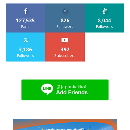
127,535
826
8,044
Fans
Followers
Followers
3,186
392
Followers
Subscribers