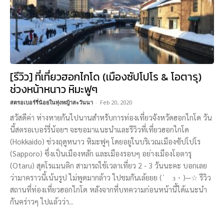
[รีวิว] ที่เที่ยวฮอกไกโด (เมืองซัปโปโร & โอตารุ)
ช่วงหน้าหนาว หิมะฟูๆ
สตรอเบอร์รี่น้อยในทุ่งหญ้าสะวันนา
-
Feb 20, 2020
สวัสดีค่า ห่างหายกันไปนานสำหรับการท่องเที่ยวจังหวัดฮอกไกโด วัน
นี้สตรอเบอร์รี่น้อยฯ จะขอมาแนะนำและรีวิวที่เที่ยวฮอกไกโด
(Hokkaido) ช่วงฤดูหนาว หิมะฟูๆ โดยอยู่ในบริเวณเมืองซัปโปโร
(Sapporo) ซึ่งเป็นเมืองหลัก และเมืองรอบๆ อย่างเมืองโอตารุ
(Otaru) สุดโรแมนติก สามารถใช้เวลาเที่ยว 2 - 3 วันนะคะ บอกเลย
ว่ามาคราวนี้เน้นรูป ไม่พูดมากล้าว ไปชมกันเล้ยยย (´ゝз・)─☆ รีวิว
สถานที่ท่องเที่ยวฮอกไกโด หลังจากที่บทความก่อนหน้านี้ได้แนะนำ
กันคร่าวๆ ไปแล้วว่า...