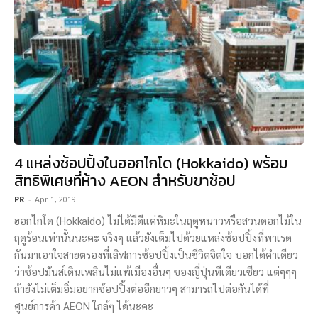
4 แหล่งช้อปปิ้งในฮอกไกโด (Hokkaido) พร้อม
สิทธิพิเศษที่ห้าง AEON สำหรับขาช้อป
PR
-
Apr 1, 2019
ฮอกไกโด (Hokkaido) ไม่ได้มีดีแค่หิมะในฤดูหนาวหรือสวนดอกไม้ใน
ฤดูร้อนเท่านั้นนะคะ จริงๆ แล้วยังเต็มไปด้วยแหล่งช้อปปิ้งที่พาเรด
กันมาเอาใจสายตรองที่เลิฟการช้อปปิ้งเป็นชีวิตจิตใจ บอกได้คำเดียว
ว่าช้อปมันส์เดินเพลินไม่แพ้เมืองอื่นๆ ของญี่ปุ่นทีเดียวเชียว แต่ๆๆๆ
ถ้ายังไม่เต็มอิ่มอยากช้อปปิ้งต่ออีกยาวๆ สามารถไปต่อกันได้ที่
ศูนย์การค้า AEON ใกล้ๆ ได้นะคะ