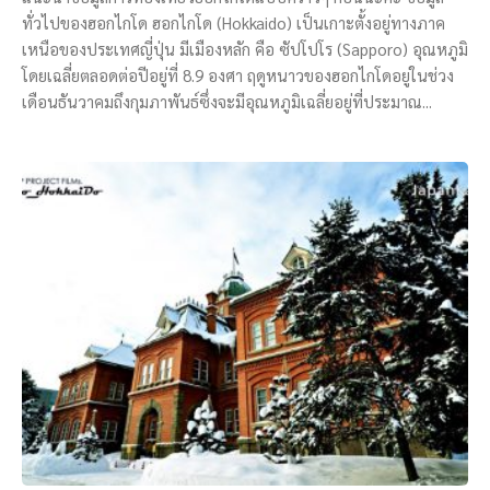
ทั่วไปของฮอกไกโด ฮอกไกโด (Hokkaido) เป็นเกาะตั้งอยู่ทางภาค
เหนือของประเทศญี่ปุ่น มีเมืองหลัก คือ ซัปโปโร (Sapporo) อุณหภูมิ
โดยเฉลี่ยตลอดต่อปีอยู่ที่ 8.9 องศา ฤดูหนาวของฮอกไกโดอยู่ในช่วง
เดือนธันวาคมถึงกุมภาพันธ์ซึ่งจะมีอุณหภูมิเฉลี่ยอยู่ที่ประมาณ...