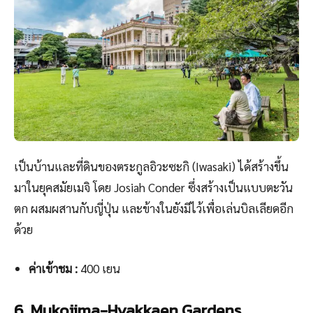
เป็นบ้านและที่ดินของตระกูลอิวะซะกิ (Iwasaki) ได้สร้างขึ้น
มาในยุคสมัยเมจิ โดย Josiah Conder ซึ่งสร้างเป็นแบบตะวัน
ตก ผสมผสานกับญี่ปุ่น และข้างในยังมีไว้เพื่อเล่นบิลเลียดอีก
ด้วย
ค่าเข้าชม :
400 เยน
6. Mukojima-Hyakkaen Gardens