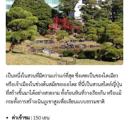
เป็นหนึ่งในสวนที่มีความเก่าแก่ที่สุด ซึ่งเคยเป็นของไดเมียว
หรือเจ้าเมืองในช่วงต้นสมัยของเอโดะ ที่นี่เป็นสวนสไตล์ญี่ปุ่น
ที่สร้างขึ้นมาได้อย่างสวยงาม ทั้งก้อนหินที่วางเรียงกัน หรือแม้
กระทั้งการสร้างเนินภูเขาสูงเพื่อเลียนแบบธรรมชาติ
ค่าเข้าชม :
150 เยน