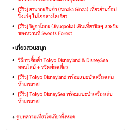
[รีวิว] ยานากะกินซ่า (Yanaka Ginza) เที่ยวย่านช้อป
ปิ้งเก๋ๆ ในใจกลางโตเกียว
[รีวิว] จิยูกาโอกะ (Jiyugaoka) เดินเที่ยวชิลๆ แวะชิม
ของหวานที่ Sweets Forest
› เที่ยวสวนสนุก
วิธีการซื้อตั๋ว Tokyo Disneyland & DisneySea
ออนไลน์ + ทริคท่องเที่ยว
[รีวิว] Tokyo Disneyland พร้อมแนะนำเครื่องเล่น
ห้ามพลาด!
[รีวิว] Tokyo DisneySea พร้อมแนะนำเครื่องเล่น
ห้ามพลาด!
+
ดูบทความเที่ยวโตเกียวทั้งหมด