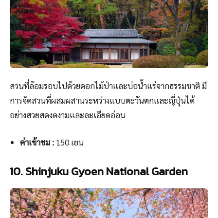
สวนที่ล้อมรอบไปด้วยดอกไม้ป่าและบ่อน้ำแร่จากธรรมชาติ มี
การจัดสวนที่ผสมผสานระหว่างแบบตะวันตกและญี่ปุ่นได้
อย่างสวยสดงดงามและละเอียดอ่อน
ค่าเข้าชม :
150 เยน
10. Shinjuku Gyoen National Garden