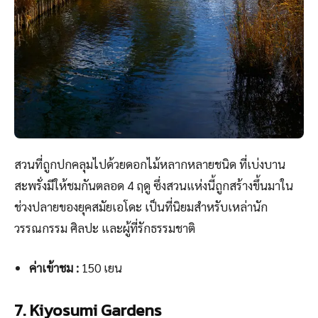
สวนที่ถูกปกคลุมไปด้วยดอกไม้หลากหลายชนิด ที่เบ่งบาน
สะพรั่งมีให้ชมกันตลอด 4 ฤดู ซึ่งสวนแห่งนี้ถูกสร้างขึ้นมาใน
ช่วงปลายของยุคสมัยเอโดะ เป็นที่นิยมสำหรับเหล่านัก
วรรณกรรม ศิลปะ และผู้ที่รักธรรมชาติ
ค่าเข้าชม :
150 เยน
7. Kiyosumi Gardens