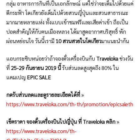
กลุ่ม อาหารการกินที่เป็นเอกลักษณ์ แต่ใช่ว่าจะเต็มไปด้วยแค่
ตึกระฟ้า โตเกียวยังเต็มไปด้วยสวนญี่ปุ่นและสวนสาธารณะ
มากมายหลายแห่ง ทั้งแบบเข้าชมฟรีและเสียค่าเข้า ถือเป็น
ปอดสำคัญให้กับคนเมืองหลวง ได้มาสูดอากาศบริสุทธิ์ พัก
ผ่อนหย่อนใจ วันนี้เรามี
10 สวนสวยในโตเกียว
มาแนะนำกัน
แอบกระซิบหน่อยว่าถ้าจองตั๋วเครื่องบินกับ
Traveloka
ช่วงวัน
ที่
25-29 กันยายน 2019 นี้
รับส่วนลดสูงสุดถึง 80% ใน
แคมเปญ
EPIC SALE
กดรับส่วนลดและดูรายละเอียดได้ที่
»
https://www.traveloka.com/th-th/promotion/epicsaleth
เช็คราคา จองตั๋วเครื่องบินไปญี่ปุ่น ที่
Traveloka
คลิก
»
https://www.traveloka.com/th-