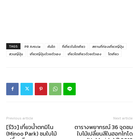
TAGS
PR Article
คันโต
ที่เที่ยวในโตเกียว
สถานที่ท่องเที่ยวญี่ปุ่น
สวนญี่ปุ่น
เที่ยวญี่ปุ่นด้วยตัวเอง
เที่ยวโตเกียวด้วยตัวเอง
โตเกียว
Previous article
Next article
[รีวิว] เที่ยวน้ำตกมิโน
ตารางพยากรณ์ 36 จุดชม
(Minoo Park) ชมใบไม้
ใบไม้เปลี่ยนสีในฮอกไกโด