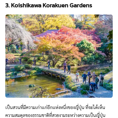
3. Koishikawa Korakuen Gardens
เป็นสวนที่มีความเก่าแก่อีกแห่งหนึ่งของญี่ปุ่น ที่จะได้เห็น
ความสมดุลของธรรมชาติที่สวยงามระหว่างความเป็นญี่ปุ่น