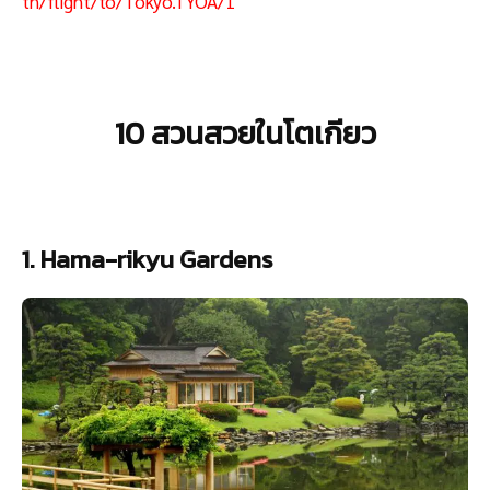
th/flight/to/Tokyo.TYOA/1
10 สวนสวยในโตเกียว
1. Hama-rikyu Gardens