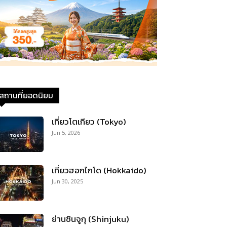
สถานที่ยอดนิยม
เที่ยวโตเกียว (Tokyo)
Jun 5, 2026
เที่ยวฮอกไกโด (Hokkaido)
Jun 30, 2025
ย่านชินจูกุ (Shinjuku)