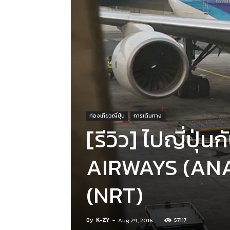
ท่องเที่ยวญี่ปุ่น
การเดินทาง
[รีวิว] ไปญี่ป
AIRWAYS (ANA)
(NRT)
By
K-ZY
-
57117
Aug 29, 2016