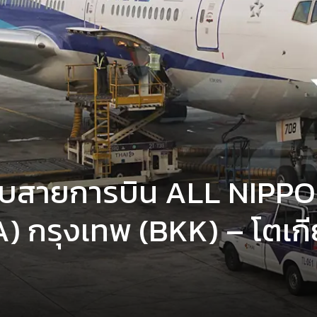
ุ่นกับสายการบิน ALL NIPP
 กรุงเทพ (BKK) – โตเกี