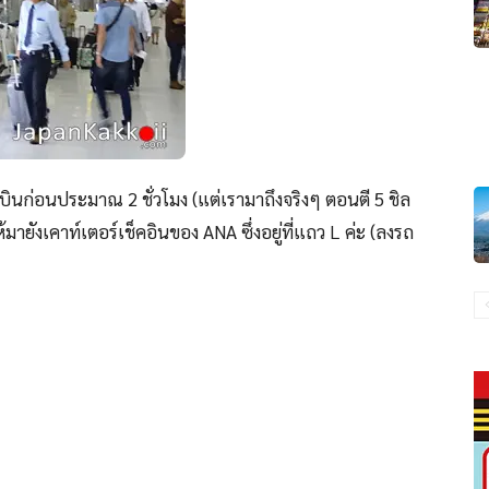
บินก่อนประมาณ 2 ชั่วโมง (แต่เรามาถึงจริงๆ ตอนตี 5 ชิล
มายังเคาท์เตอร์เช็คอินของ ANA ซึ่งอยู่ที่แถว L ค่ะ (ลงรถ