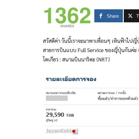
1362
Share
T
SHARES
สวัสดีค่า วันนี้เราจะมาพาเพื่อนๆ เหินฟ้าไปญี
สายการบินแบบ Full Service ของญี่ปุ่นกันค่ะ
โตเกียว : สนามบินนาริตะ (NRT)