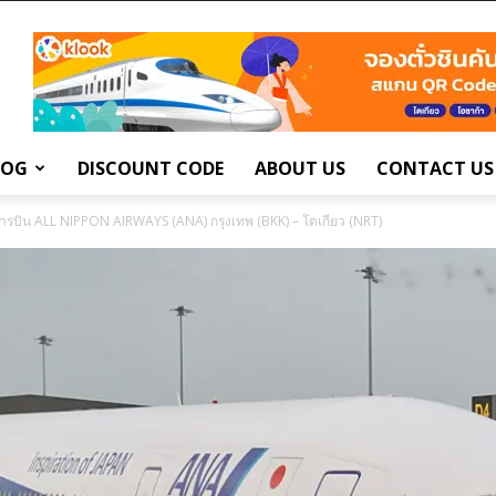
LOG
DISCOUNT CODE
ABOUT US
CONTACT US
ยการบิน ALL NIPPON AIRWAYS (ANA) กรุงเทพ (BKK) – โตเกียว (NRT)