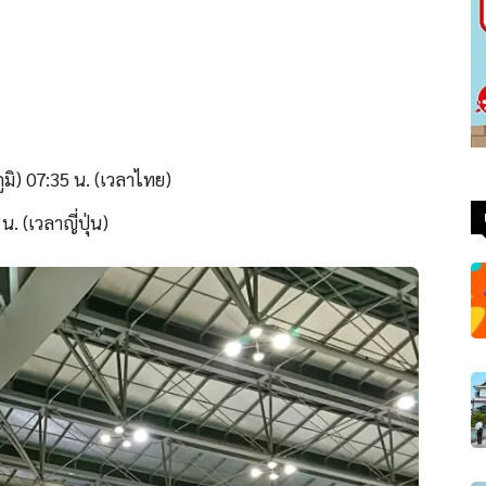
ิ) 07:35 น. (เวลาไทย)
. (เวลาญี่ปุ่น)