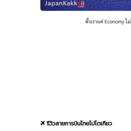
ตั๋วเราแค่ Economy ไม
รีวิวสายการบินไทยไปโตเกียว