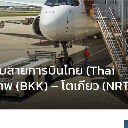
่นกับสายการบินไทย (Thai
ทพ (BKK) – โตเกียว (NR