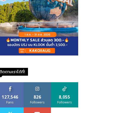
ติดตามเราได้ที่!
127,546
826
8,055
Fans
Followers
Followers