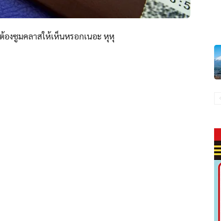
่ต้องซูมคลาสให้เห็นหรอกเนอะ หุหุ