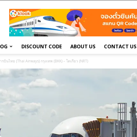
LOG
DISCOUNT CODE
ABOUT US
CONTACT US
การบินไทย (Thai Airways) กรุงเทพ (BKK) – โตเกียว (NRT)