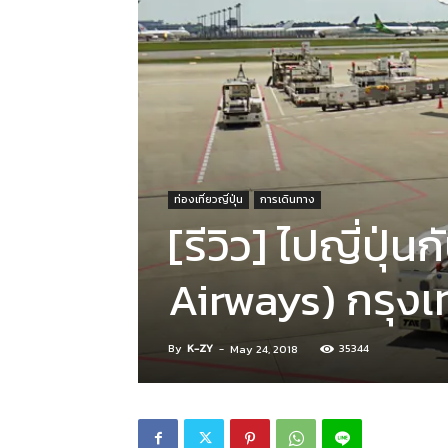
ท่องเที่ยวญี่ปุ่น
การเดินทาง
[รีวิว] ไปญี่ปุ
Airways) กรุงเ
By
K-ZY
-
35344
May 24, 2018