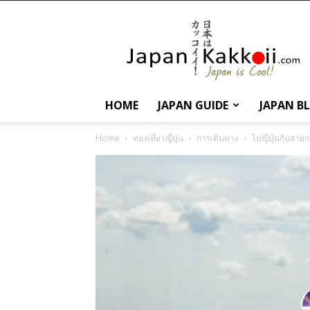
นานา
สาระ
เกี่ยว
กับ
ญี่ปุ่น
และ
HOME
JAPAN GUIDE
JAPAN B
การ
ท่อง
Home
ท่องเที่ยวญี่ปุ่น
การเดินทาง
ไปญี่ปุ่นกับสาย
เที่ยว
ญี่ปุ่น