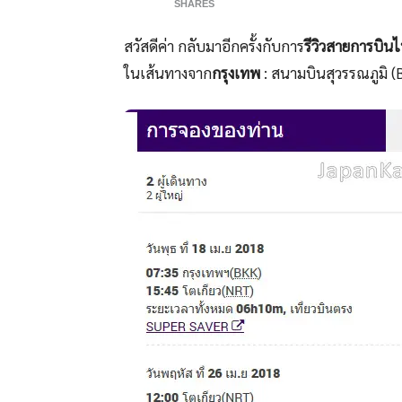
SHARES
สวัสดีค่า กลับมาอีกครั้งกับการ
รีวิวสายการบินไป
ในเส้นทางจาก
กรุงเทพ
: สนามบินสุวรรณภูมิ 