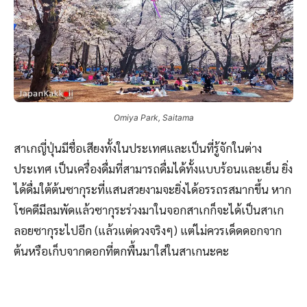
Omiya Park, Saitama
สาเกญี่ปุ่นมีชื่อเสียงทั้งในประเทศและเป็นที่รู้จักในต่าง
ประเทศ เป็นเครื่องดื่มที่สามารถดื่มได้ทั้งแบบร้อนและเย็น ยิ่ง
ได้ดื่มใต้ต้นซากุระที่แสนสวยงามจะยิ่งได้อรรถรสมากขึ้น หาก
โชคดีมีลมพัดแล้วซากุระร่วงมาในจอกสาเกก็จะได้เป็นสาเก
ลอยซากุระไปอีก (แล้วแต่ดวงจริงๆ) แต่ไม่ควรเด็ดดอกจาก
ต้นหรือเก็บจากดอกที่ตกพื้นมาใส่ในสาเกนะคะ