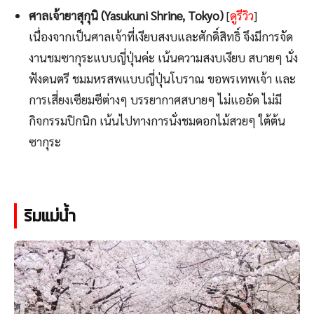
ศาลเจ้ายาสุกุนิ (Yasukuni Shrine, Tokyo)
[
ดูรีวิว
]
เนื่องจากเป็นศาลเจ้าที่เงียบสงบและศักดิ์สิทธิ์ จึงมีการจัด
งานชมซากุระแบบญี่ปุ่นค่ะ เน้นความสงบเงียบ สบายๆ นั่ง
ฟังดนตรี ชมมหรสพแบบญี่ปุ่นโบราณ ขอพรเทพเจ้า และ
การเสี่ยงเซียมซีต่างๆ บรรยากาศสบายๆ ไม่แออัด ไม่มี
กิจกรรมปิกนิก เน้นไปทางการนั่งชมดอกไม้สวยๆ ใต้ต้น
ซากุระ
ริมแม่น้ำ