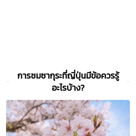
การชมซากุระที่ญี่ปุ่นมีข้อควรรู้
อะไรบ้าง?