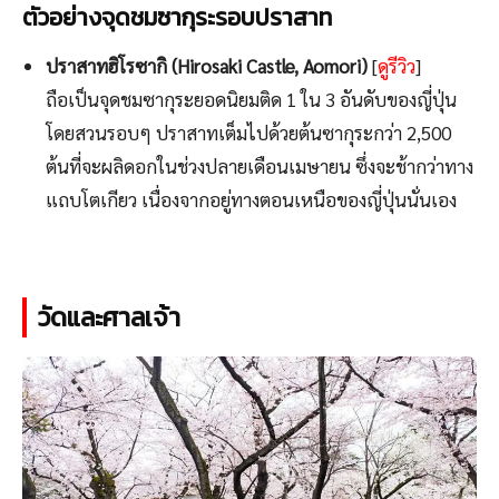
ตัวอย่างจุดชมซากุระรอบปราสาท
ปราสาทฮิโรซากิ (Hirosaki Castle, Aomori)
[
ดูรีวิว
]
ถือเป็นจุดชมซากุระยอดนิยมติด 1 ใน 3 อันดับของญี่ปุ่น
โดยสวนรอบๆ ปราสาทเต็มไปด้วยต้นซากุระกว่า 2,500
ต้นที่จะผลิดอกในช่วงปลายเดือนเมษายน ซึ่งจะช้ากว่าทาง
แถบโตเกียว เนื่องจากอยู่ทางตอนเหนือของญี่ปุ่นนั่นเอง
วัดและศาลเจ้า