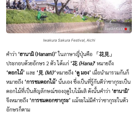
Iwakura Sakura Festival, Aichi
คำว่า
‘ฮานามิ (Hanami)’
ในภาษาญี่ปุ่นคือ
「花見」
ประกอบด้วยอักษร 2 ตัว ได้แก่
‘花
(Hana)
‘
หมายถึง
‘ดอกไม้’
และ
‘見
(Mi)’
หมายถึง
‘ดู มอง’
เมื่อนำมารวมกันก็
หมายถึง
‘การชมดอกไม้’
นั่นเอง ซึ่งเป็นที่รู้กันดีว่าซากุระเป็น
ดอกไม้ที่เป็นสัญลักษณ์ของฤดูใบไม้ผลิ ดังนั้นคำว่า
‘ฮานามิ’
จึงหมายถึง
‘การชมดอกซากุระ’
แม้จะไม่มีคำว่าซากุระในตัว
อักษรก็ตาม