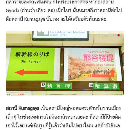
กลัวว่าจะลงรถไฟไม่ทัน ก็ให้ฟังประกาศค่ะ หากถึงสถานี
Gyoda (อ่านว่า เกียว-ดะ) เมื่อไหร่ นั่นหมายถึงว่าสถานีต่อไป
คือสถานี Kumagaya นั่นเอง จะได้เตรียมตัวทันนะคะ
สถานี Kumagaya
เป็นสถานีใหญ่พอสมควรสำหรับชานเมือง
เล็กๆ ในช่วงเทศกาลไม่ต้องกลัวหลงเลยค่ะ ที่สถานีมีป้ายติด
เอาไว้เลย แค่เห็นรูปก็รู้แล้วว่าเดินไปตรงไหน แต่ถ้ายังลังเล