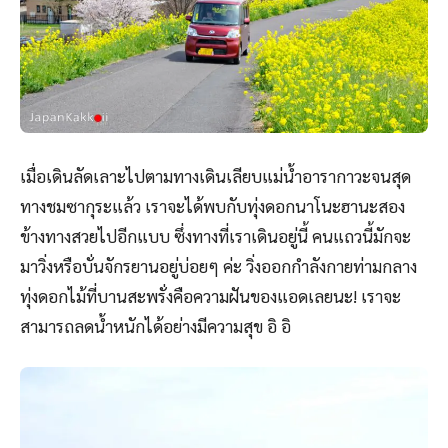
เมื่อเดินลัดเลาะไปตามทางเดินเลียบแม่น้ำอารากาวะจนสุด
ทางชมซากุระแล้ว เราจะได้พบกับทุ่งดอกนาโนะฮานะสอง
ข้างทางสวยไปอีกแบบ ซึ่งทางที่เราเดินอยู่นี้ คนแถวนี้มักจะ
มาวิ่งหรือบั่นจักรยานอยู่บ่อยๆ ค่ะ วิ่งออกกำลังกายท่ามกลาง
ทุ่งดอกไม้ที่บานสะพรั่งคือความฝันของแอดเลยนะ! เราจะ
สามารถลดน้ำหนักได้อย่างมีความสุข อิ อิ