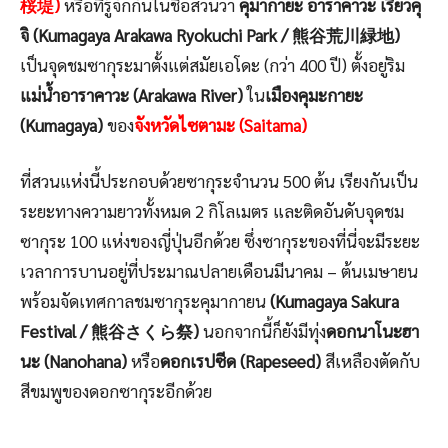
桜堤)
หรือที่รู้จักกันในชื่อสวนว่า
คุมากายะ อาราคาวะ เรียวคุ
จิ (Kumagaya Arakawa Ryokuchi Park / 熊谷荒川緑地)
เป็นจุดชมซากุระมาตั้งแต่สมัยเอโดะ (กว่า 400 ปี) ตั้งอยู่ริม
แม่น้ำอาราคาวะ (Arakawa River)
ใน
เมืองคุมะกายะ
(Kumagaya)
ของ
จังหวัดไซตามะ (Saitama)
ที่สวนแห่งนี้ประกอบด้วยซากุระจำนวน 500 ต้น เรียงกันเป็น
ระยะทางความยาวทั้งหมด 2 กิโลเมตร และติดอันดับจุดชม
ซากุระ 100 แห่งของญี่ปุ่นอีกด้วย ซึ่งซากุระของที่นี่จะมีระยะ
เวลาการบานอยู่ที่ประมาณปลายเดือนมีนาคม – ต้นเมษายน
พร้อมจัดเทศกาลชมซากุระคุมากายน
(Kumagaya Sakura
Festival / 熊谷さくら祭)
นอกจากนี้ก็ยังมีทุ่ง
ดอกนาโนะฮา
นะ (Nanohana)
หรือ
ดอกเรปซีด (Rapeseed)
สีเหลืองตัดกับ
สีขมพูของดอกซากุระอีกด้วย