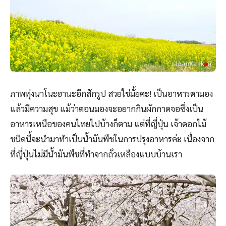
ภาพทุ่งนาโนะฮานะอีกสักรูป สวยใช่มั้ยคะ! เป็นอาหารตามอง
แล้วมีความสุข แม้ว่าตอนมองจะอยากกินผักกาดจอซึ่งเป็น
อาหารเหนือของคนไทยไปบ้างก็ตาม แต่ที่ญี่ปุ่น เจ้าดอกไม้
ชนิดนี้จะนำมาทำเป็นน้ำมันพืชในการปรุงอาหารค่ะ เนื่องจาก
ที่ญี่ปุ่นไม่มีน้ำมันพืชที่ทำจากถั่วเหลืองแบบบ้านเรา