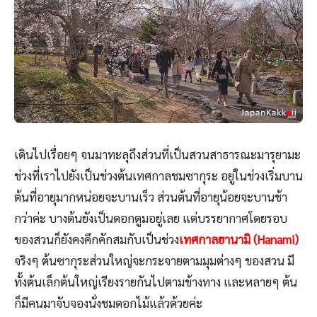
เดินไปเรื่อยๆ จนมาทะลุถึงส่วนที่เป็นสวนสาธารณะมารุยามะ
ช่วงที่เราไปยังเป็นช่วงต้นเทศกาลชมซากุระ อยู่ในช่วงเริ่มบาน
ต้นที่อายุมากหน่อยจะบานเร็ว ส่วนต้นที่อายุน้อยจะบานช้า
กว่าค่ะ บางต้นยังเป็นดอกตูมอยู่เลย แต่บรรยากาศโดยรอบ
ของสวนก็ยังคงคึกคักสมกับเป็นช่วง
เทศกาลฮานามิ (Hanami)
จริงๆ ต้นซากุระส่วนใหญ่จะกระจายตามมุมต่างๆ ของสวน มี
ทั้งต้นเล็กต้นใหญ่เรียงรายกันไปตามข้างทาง และหลายๆ ต้น
ก็มีคนมาจับจองนั่งชมดอกไม้แล้วด้วยค่ะ