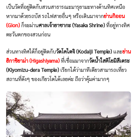
เป็นวัดที่อยู่ติดกับสวนสาธารณะมารุยามะทางด้านทิศเหนือ
หากมาด้วยรถบัส รถไฟสายอื่นๆ หรือเดินมาจาก
ย่านกิออน
(Gion)
ก็จะผ่าน
ศาลเจ้ายาซากะ (Yasaka Shrine)
ที่อยู่ทางทิศ
ตะวันตกของสวนก่อน
ส่วนทางทิศใต้ก็อยู่ติดกับ
วัดโคไดจิ (Kodaiji Temple)
และ
ย่าน
ฮิกาชิยาม่า (Higashiyama)
ที่เชื่อมมาจาก
วัดน้ำใสคิโยมิสึเดระ
(Kiyomizu-dera Temple)
เรียกได้ว่ามาทีเดียวสามารถเที่ยว
สถานที่ดังๆ ของเกียวโตได้เลยค่ะ ถือว่าคุ้มค่ามากๆ