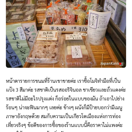
หน้าตารายการขนมที่ร้านเขาขายค่ะ เราซื้อโมจิทำมือที่เป็น
แป้ง 3 สีมาค่ะ รสชาติเป็นรสออริจินอล ชาเขียวและถั่วแดงค่ะ
รสชาติไม่มีอะไรปรุงแต่ง ก็อร่อยในแบบของมัน ถ้าเอาไปย่าง
ร้อนๆ น่าจะฟินมากๆ เลยค่ะ ข้างๆ ผนังก็มีป้ายบอกว่ามีเมนู
ภาษาอังกฤษด้วย สมกับความเป็นเกียวโตเมืองแห่งการท่อง
เที่ยวจริงๆ ข้อดีของการซื้อของร้านแบบนี้คือราคาไม่แพงค่ะ