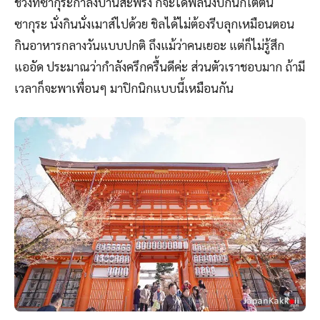
ช่วงที่ซากุระกำลังบานสะพรั่ง ก็จะได้ฟีลนั่งปิกนิกใต้ต้น
ซากุระ นั่งกินนั่งเมาส์ไปด้วย ชิลได้ไม่ต้องรีบลุกเหมือนตอน
กินอาหารกลางวันแบบปกติ ถึงแม้ว่าคนเยอะ แต่ก็ไม่รู้สึก
แออัด ประมาณว่ากำลังครึกครื้นดีค่ะ ส่วนตัวเราชอบมาก ถ้ามี
เวลาก็จะพาเพื่อนๆ มาปิกนิกแบบนี้เหมือนกัน