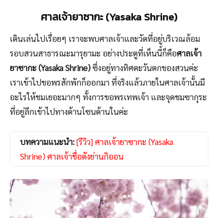
ศาลเจ้ายาซากะ (Yasaka Shrine)
เดินเล่นไปเรื่อยๆ เราจะพบศาลเจ้าและวัดที่อยู่บริเวณล้อม
รอบสวนสาธารณะมารุยามะ อย่างประตูที่เห็นนี้ก็คือ
ศาลเจ้า
ยาซากะ (Yasaka Shrine)
ซึ่งอยู่ทางทิศตะวันตกของสวนค่ะ
เราเข้าไปขอพรสักพักก็ออกมา ที่จริงแล้วภายในศาลเจ้านั้นมี
อะไรให้ชมเยอะมากๆ ทั้งการขอพรเทพเจ้า และจุดชมซากุระ
ที่อยู่ลึกเข้าไปทางด้านโซนด้านในค่ะ
บทความแนะนำ:
[รีวิว] ศาลเจ้ายาซากะ (Yasaka
Shrine) ศาลเจ้าชื่อดังย่านกิออน