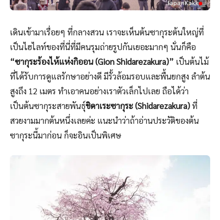
เดินเข้ามาเรื่อยๆ ที่กลางสวน เราจะเห็นต้นซากุระต้นใหญ่ที่
เป็นไฮไลท์ของที่นี่ที่มีคนรุมถ่ายรูปกันเยอะมากๆ นั่นก็คือ
“ซากุระร้องไห้แห่งกิออน (Gion Shidarezakura)”
เป็นต้นไม้
ที่ได้รับการดูแลรักษาอย่างดี มีรั้วล้อมรอบและพื้นยกสูง ลำต้น
สูงถึง 12 เมตร ทำเอาคนอย่างเราตัวเล็กไปเลย ถือได้ว่า
เป็นต้นซากุระสายพันธุ์
ชิดาเระซากุระ (Shidarezakura)
ที่
สวยงามมากต้นหนึ่งเลยค่ะ แนะนำว่าถ้าอ่านประวัติของต้น
ซากุระนี้มาก่อน ก็จะอินเป็นพิเศษ