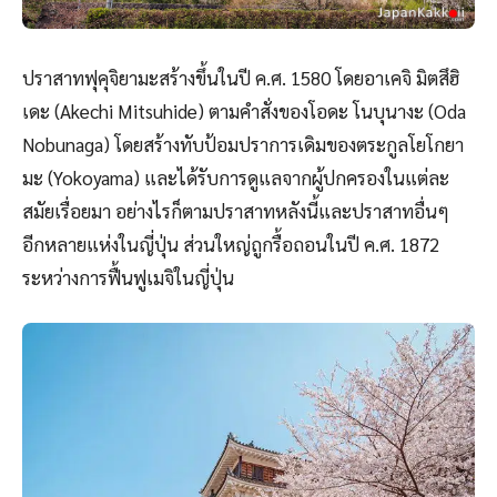
ปราสาทฟุคุจิยามะสร้างขึ้นในปี ค.ศ. 1580 โดยอาเคจิ มิตสึฮิ
เดะ (Akechi Mitsuhide) ตามคำสั่งของโอดะ โนบุนางะ (Oda
Nobunaga) โดยสร้างทับป้อมปราการเดิมของตระกูลโยโกยา
มะ (Yokoyama) และได้รับการดูแลจากผู้ปกครองในแต่ละ
สมัยเรื่อยมา อย่างไรก็ตามปราสาทหลังนี้และปราสาทอื่นๆ
อีกหลายแห่งในญี่ปุ่น ส่วนใหญ่ถูกรื้อถอนในปี ค.ศ. 1872
ระหว่างการฟื้นฟูเมจิในญี่ปุ่น