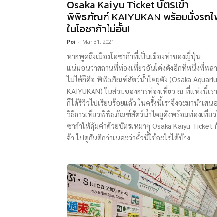
Osaka Kaiyu Ticket บัตรเข้า
พิพิธภัณฑ์ KAIYUKAN พร้อมนั่งรถไ
ในโอซาก้าไม่อั้น!
Poi
-
Mar 31, 2021
หากพูดถึงเมืองโอซาก้าที่เป็นเมืองท่าของญี่ปุ่น
แน่นอนว่าสถานที่ท่องเที่ยวอันโด่งดังอีกที่หนึ่งที่พล
ไม่ได้ก็คือ พิพิธภัณฑ์สัตว์น้ำไคยูคัง (Osaka Aquar
KAIYUKAN) ในส่วนของการท่องเที่ยว ณ ที่แห่งนี้เรา
ก็ได้รีวิวไปเรียบร้อยแล้ว ในครั้งนี้เราจึงจะมานำเสน
วิธีการเที่ยวพิพิธภัณฑ์สัตว์น้ำไคยูคังพร้อมท่องเที่ย
ซาก้าให้คุ้มค่าด้วยบัตรเหมาๆ Osaka Kaiyu Ticket 
จ้า ไปดูกันดีกว่าเนอะว่าตั๋วนี้ใช้อะไรได้บ้าง