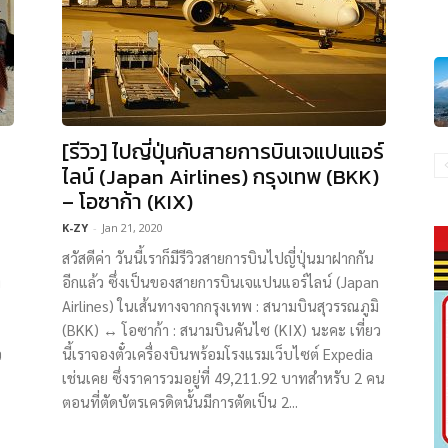
[รีวิว] ไปญี่ปุ่นกับสายการบินเจแปนแอร์
ไลน์ (Japan Airlines) กรุงเทพ (BKK)
– โอซาก้า (KIX)
K-ZY
-
Jan 21, 2020
สวัสดีค่า วันนี้เราก็มีรีวิวสายการบินไปญี่ปุ่นมาฝากกัน
ง
อีกแล้ว ซึ่งเป็นของสายการบินเจแปนแอร์ไลน์ (Japan
Airlines) ในเส้นทางจากกรุงเทพ : สนามบินสุวรรณภูมิ
(BKK) ↔ โอซาก้า : สนามบินคันไซ (KIX) นะคะ เที่ยว
ว
นี้เราจองตั๋วเครื่องบินพร้อมโรงแรมเว็บไซต์ Expedia
เช่นเคย ซึ่งราคารวมอยู่ที่ 49,211.92 บาทสำหรับ 2 คน
ตอนที่ตัดบัตรเครดิตนั้นมีการตัดเป็น 2...