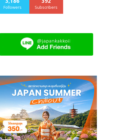
3,186
392
Followers
Subscribers