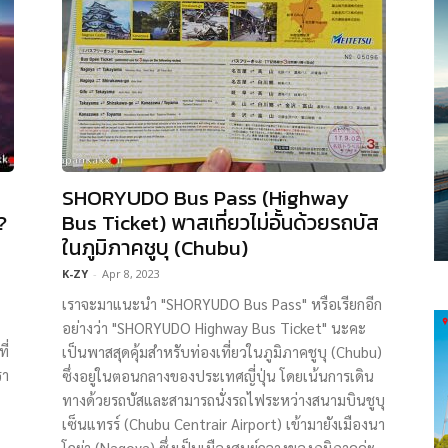
SHORYUDO Bus Pass (Highway
?
Bus Ticket) พาสเที่ยวไม่อั้นด้วยรถบัส
ในภูมิภาคชูบุ (Chubu)
K-ZY
-
Apr 8, 2023
เราจะมาแนะนำ "SHORYUDO Bus Pass" หรือเรียกอีก
อย่างว่า "SHORYUDO Highway Bus Ticket" นะคะ
ี่
เป็นพาสสุดคุ้มสำหรับท่องเที่ยวในภูมิภาคชูบุ (Chubu)
รา
ซึ่งอยู่ในตอนกลางของประเทศญี่ปุ่น โดยเน้นการเดิน
ทางด้วยรถบัสและสามารถนั่งรถไฟระหว่างสนามบินชูบุ
เซ็นแทรร์ (Chubu Centrair Airport) เข้ามายังเมืองนา
โกย่า (Nagoya) ซึ่งเป็นเมืองศูนย์กลางของภูมิภาคค่ะ