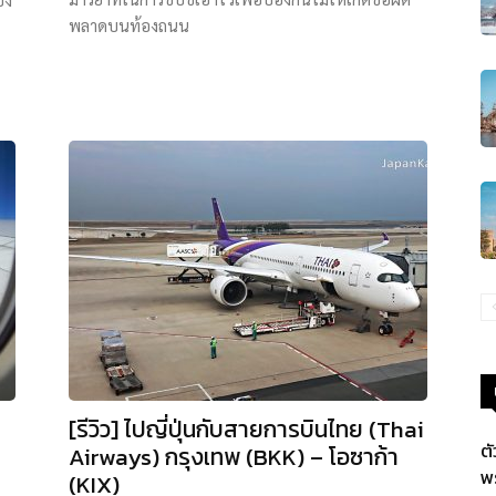
พลาดบนท้องถนน
[รีวิว] ไปญี่ปุ่นกับสายการบินไทย (Thai
ต
Airways) กรุงเทพ (BKK) – โอซาก้า
พ
(KIX)