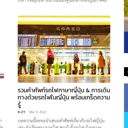
รวมคำศัพท์รถไฟภาษาญี่ปุ่น & การเดิน
ทางด้วยรถไฟในญี่ปุ่น พร้อมเกร็ดความ
รู้
K-ZY
-
Mar 9, 2022
า
บทความนี้จะขอนำเสนอคำศัพท์เกี่ยวกับรถไฟญี่ปุ่น
ัด
เช่น คำเรียกขบวนรถไฟ สถานี ตั๋วรถไฟ ป้ายต่างๆ