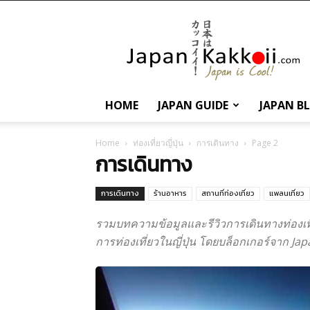
นานา
สาระ
เกี่ยว
กับ
ญี่ปุ่น
และ
HOME
JAPAN GUIDE
JAPAN B
การ
ท่อง
เที่ยว
Home
ท่องเที่ยวญี่ปุ่น
การเดินทาง
Page 2
การเดินทาง
ญี่ปุ่น
การเดินทาง
ร้านอาหาร
สถานที่ท่องเที่ยว
แพลนเที่ยว
รวมบทความข้อมูลและรีวิวการเดินทางท่องเที่
การท่องเที่ยวในญี่ปุ่น โดยบล็อกเกอร์จาก J