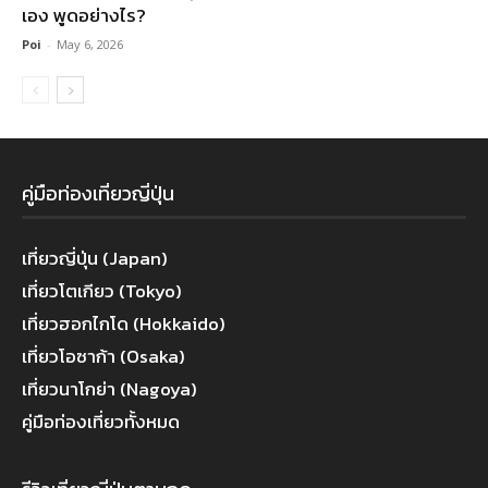
เอง พูดอย่างไร?
Poi
-
May 6, 2026
คู่มือท่องเที่ยวญี่ปุ่น
เที่ยวญี่ปุ่น (Japan)
เที่ยวโตเกียว (Tokyo)
เที่ยวฮอกไกโด (Hokkaido)
เที่ยวโอซาก้า (Osaka)
เที่ยวนาโกย่า (Nagoya)
คู่มือท่องเที่ยวทั้งหมด