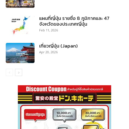
แผนที่ญี่ปุ่น รายชื่อ 8 ภูมิภาคและ 47
จังหวัดของประเทศญี่ปุ่น
Feb 11, 2026
เที่ยวญี่ปุ่น (Japan)
Apr 20, 2026