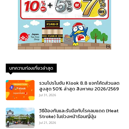
บทความท่องเที่ยวล่าสุด
รวมโปรโมชัน Klook 8.8 แจกโค้ดส่วนลด
สูงสุด 50% ล่าสุด สิงหาคม 2026/2569
Jul 31, 2026
วิธีป้องกันและรับมือกับโรคลมแดด (Heat
Stroke) ในช่วงหน้าร้อนญี่ปุ่น
Jul 21, 2026