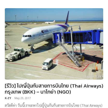
[รีวิว] ไปญี่ปุ่นกับสายการบินไทย (Thai Airways)
กรุงเทพ (BKK) – นาโกย่า (NGO)
K-ZY
-
May 23, 2017
สวัสดีค่า วันนี้เราจะพาไปญี่ปุ่นกันกับสายการบินไทย (Thai Airways)