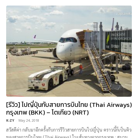
[รีวิว] ไปญี่ปุ่นกับสายการบินไทย (Thai Airways)
กรุงเทพ (BKK) – โตเกียว (NRT)
K-ZY
-
May 24, 2018
สวัสดีค่า กลับมาอีกครั้งกับการรีวิวสายการบินไปญี่ปุ่น คราวนี้ก็เป็นคิว
ของสายการบินไทย (Thai Airways) ในเส้นทางจากกรุงเทพ : สนาม