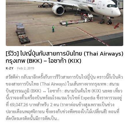
[รีวิว] ไปญี่ปุ่นกับสายการบินไทย (Thai Airways)
กรุงเทพ (BKK) – โอซาก้า (KIX)
K-ZY
-
Feb 2, 2019
สวัสดีค่า กลับมาอีกครั้งกับการรีวิวสายการบินไปญี่ปุ่น คราวนี้ก็เป็นคิว
ของสายการบินไทย (Thai Airways) ในเส้นทางจากกรุงเทพ : สนาม
บินสุวรรณภูมิ (BKK) ↔ โอซาก้า : สนามบินคันไซ (KIX) นะคะ เที่ยว
นี้เราจองตั๋วเครื่องบินพร้อมโรงแรมเว็บไซต์ Expedia ซึ่งราคารวมอยู่
ที่ 69,047.26 บาทสำหรับ 2 คน (ราคาค่อนข้างสูงเพราะเป็นช่วง
ปลายเดือนพฤศจิกายน ซึ่งตรงกับช่วงพีคของใบไม้เปลี่ยนสี) ตอนที่
ตัดบัตรเครดิตนั้นมีการตัดเป็น...