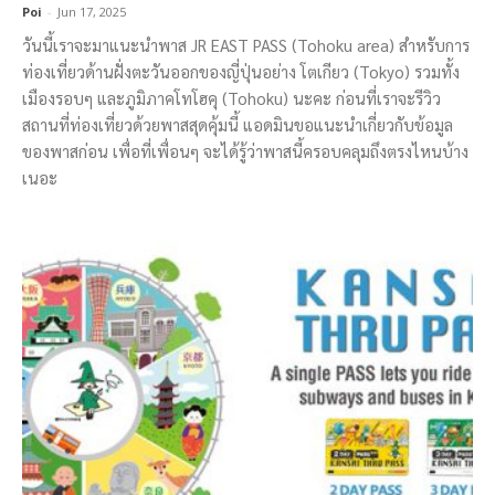
Poi
-
Jun 17, 2025
วันนี้เราจะมาแนะนำพาส JR EAST PASS (Tohoku area) สำหรับการ
ท่องเที่ยวด้านฝั่งตะวันออกของญี่ปุ่นอย่าง โตเกียว (Tokyo) รวมทั้ง
เมืองรอบๆ และภูมิภาคโทโฮคุ (Tohoku) นะคะ ก่อนที่เราจะรีวิว
สถานที่ท่องเที่ยวด้วยพาสสุดคุ้มนี้ แอดมินขอแนะนำเกี่ยวกับข้อมูล
ของพาสก่อน เพื่อที่เพื่อนๆ จะได้รู้ว่าพาสนี้ครอบคลุมถึงตรงไหนบ้าง
เนอะ