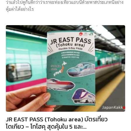
ว่าแล้วไปดูกันดีกว่าว่าเราจะท่องเที่ยวแถบนี้ด้วยพาสประเภทนี้อย่าง
คุ้มค่าได้อย่างไร
JR EAST PASS (Tohoku area) บัตรเที่ยว
โตเกียว – โทโฮคุ สุดคุ้มใน 5 และ...