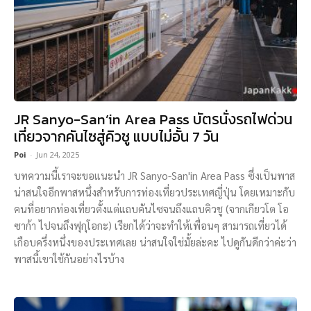
JR Sanyo-San’in Area Pass บัตรนั่งรถไฟด่วน
เที่ยวจากคันไซสู่คิวชู แบบไม่อั้น 7 วัน
Poi
-
Jun 24, 2025
บทความนี้เราจะขอแนะนำ JR Sanyo-San'in Area Pass ซึ่งเป็นพาส
น่าสนใจอีกพาสหนึ่งสำหรับการท่องเที่ยวประเทศญี่ปุ่น โดยเหมาะกับ
คนที่อยากท่องเที่ยวตั้งแต่แถบคันไซจนถึงแถบคิวชู (จากเกียวโต โอ
ซาก้า ไปจนถึงฟุกุโอกะ) เรียกได้ว่าจะทำให้เพื่อนๆ สามารถเที่ยวได้
เกือบครึ่งหนึ่งของประเทศเลย น่าสนใจใช่มั้ยล่ะคะ ไปดูกันดีกว่าค่ะว่า
พาสนี้เขาใช้กันอย่างไรบ้าง