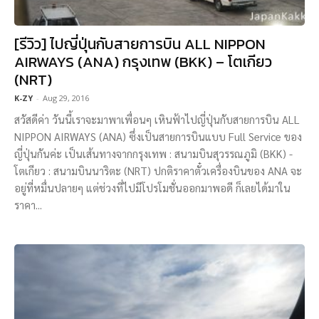
[รีวิว] ไปญี่ปุ่นกับสายการบิน ALL NIPPON
AIRWAYS (ANA) กรุงเทพ (BKK) – โตเกียว
(NRT)
K-ZY
-
Aug 29, 2016
สวัสดีค่า วันนี้เราจะมาพาเพื่อนๆ เหินฟ้าไปญี่ปุ่นกับสายการบิน ALL
NIPPON AIRWAYS (ANA) ซึ่งเป็นสายการบินแบบ Full Service ของ
ญี่ปุ่นกันค่ะ เป็นเส้นทางจากกรุงเทพ : สนามบินสุวรรณภูมิ (BKK) -
โตเกียว : สนามบินนาริตะ (NRT) ปกติราคาตั๋วเครื่องบินของ ANA จะ
อยู่ที่หมื่นปลายๆ แต่ช่วงที่ไปมีโปรโมชั่นออกมาพอดี ก็เลยได้มาใน
ราคา...