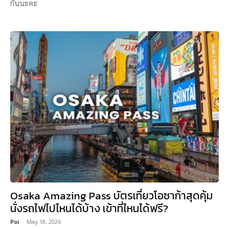
กันนะคะ
Osaka Amazing Pass บัตรเที่ยวโอซาก้าสุดคุ้ม
นั่งรถไฟไปไหนได้บ้าง เข้าที่ไหนได้ฟรี?
Poi
-
May 18, 2026