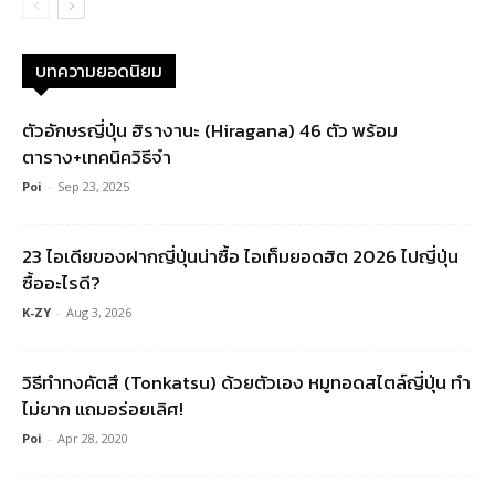
บทความยอดนิยม
ตัวอักษรญี่ปุ่น ฮิรางานะ (Hiragana) 46 ตัว พร้อม
ตาราง+เทคนิควิธีจำ
Poi
-
Sep 23, 2025
23 ไอเดียของฝากญี่ปุ่นน่าซื้อ ไอเท็มยอดฮิต 2026 ไปญี่ปุ่น
ซื้ออะไรดี?
K-ZY
-
Aug 3, 2026
วิธีทำทงคัตสึ (Tonkatsu) ด้วยตัวเอง หมูทอดสไตล์ญี่ปุ่น ทำ
ไม่ยาก แถมอร่อยเลิศ!
Poi
-
Apr 28, 2020