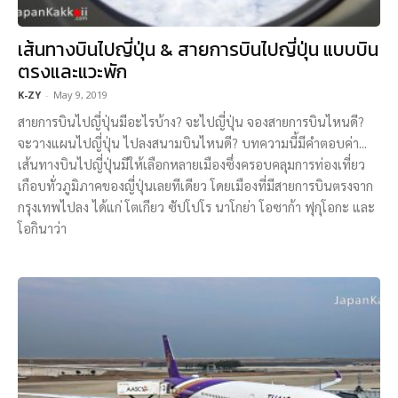
เส้นทางบินไปญี่ปุ่น & สายการบินไปญี่ปุ่น แบบบิน
ตรงและแวะพัก
K-ZY
-
May 9, 2019
สายการบินไปญี่ปุ่นมีอะไรบ้าง? จะไปญี่ปุ่น จองสายการบินไหนดี?
จะวางแผนไปญี่ปุ่น ไปลงสนามบินไหนดี? บทความนี้มีคำตอบค่า...
เส้นทางบินไปญี่ปุ่นมีให้เลือกหลายเมืองซึ่งครอบคลุมการท่องเที่ยว
เกือบทั่วภูมิภาคของญี่ปุ่นเลยทีเดียว โดยเมืองที่มีสายการบินตรงจาก
กรุงเทพไปลง ได้แก่ โตเกียว ซัปโปโร นาโกย่า โอซาก้า ฟุกุโอกะ และ
โอกินาว่า