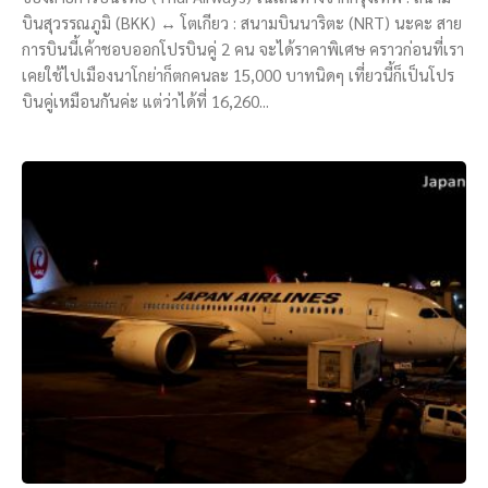
บินสุวรรณภูมิ (BKK) ↔ โตเกียว : สนามบินนาริตะ (NRT) นะคะ สาย
การบินนี้เค้าชอบออกโปรบินคู่ 2 คน จะได้ราคาพิเศษ คราวก่อนที่เรา
เคยใช้ไปเมืองนาโกย่าก็ตกคนละ 15,000 บาทนิดๆ เที่ยวนี้ก็เป็นโปร
บินคู่เหมือนกันค่ะ แต่ว่าได้ที่ 16,260...