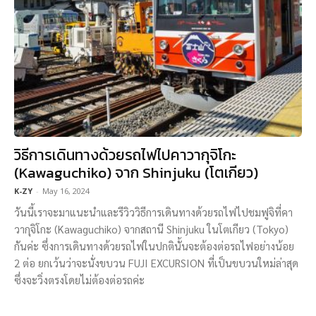
วิธีการเดินทางด้วยรถไฟไปคาวากุจิโกะ
(Kawaguchiko) จาก Shinjuku (โตเกียว)
K-ZY
-
May 16, 2024
วันนี้เราจะมาแนะนำและรีวิววิธีการเดินทางด้วยรถไฟไปชมฟูจิที่คา
วากุจิโกะ (Kawaguchiko) จากสถานี Shinjuku ในโตเกียว (Tokyo)
กันค่ะ ซึ่งการเดินทางด้วยรถไฟในปกตินั้นจะต้องต่อรถไฟอย่างน้อย
2 ต่อ ยกเว้นว่าจะนั่งขบวน FUJI EXCURSION ที่เป็นขบวนใหม่ล่าสุด
ซึ่งจะวิ่งตรงโดยไม่ต้องต่อรถค่ะ