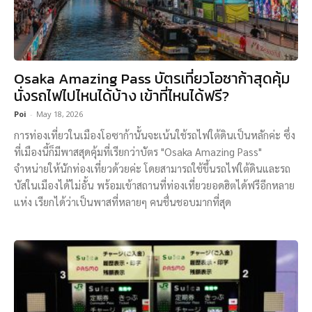
Osaka Amazing Pass บัตรเที่ยวโอซาก้าสุดคุ้ม
นั่งรถไฟไปไหนได้บ้าง เข้าที่ไหนได้ฟรี?
Poi
-
May 18, 2026
การท่องเที่ยวในเมืองโอซาก้านั้นจะเน้นใช้รถไฟใต้ดินเป็นหลักค่ะ ซึ่ง
ที่เมืองนี้ก็มีพาสสุดคุ้มที่เรียกว่าบัตร "Osaka Amazing Pass"
จำหน่ายให้นักท่องเที่ยวด้วยค่ะ โดยสามารถใช้ขึ้นรถไฟใต้ดินและรถ
บัสในเมืองได้ไม่อั้น พร้อมเข้าสถานที่ท่องเที่ยวยอดฮิตได้ฟรีอีกหลาย
แห่ง เรียกได้ว่าเป็นพาสที่หลายๆ คนชื่นชอบมากที่สุด