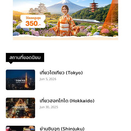
สถานที่ยอดนิยม
เที่ยวโตเกียว (Tokyo)
Jun 5, 2026
เที่ยวฮอกไกโด (Hokkaido)
Jun 30, 2025
ย่านชินจูกุ (Shinjuku)