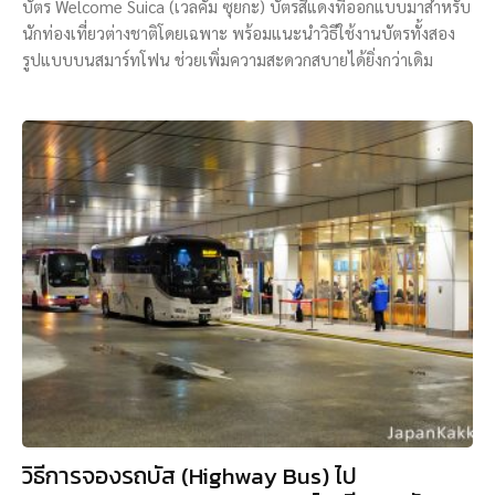
บัตร Welcome Suica (เวลคัม ซุยกะ) บัตรสีแดงที่ออกแบบมาสำหรับ
นักท่องเที่ยวต่างชาติโดยเฉพาะ พร้อมแนะนำวิธีใช้งานบัตรทั้งสอง
รูปแบบบนสมาร์ทโฟน ช่วยเพิ่มความสะดวกสบายได้ยิ่งกว่าเดิม
วิธีการจองรถบัส (Highway Bus) ไป