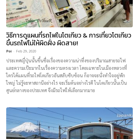
วิธีการดูแผนที่รถไฟในโตเกียว & การเที่ยวโตเกียว
ขึ้นรถไฟไม่ให้ผิดฝั่ง ผิดสาย!
Poi
-
Feb 29, 2020
ประเทศญี่ปุ่นนั้นขึ้นชื่อเรื่องของความน่าทึ่งของปริมาณสายรถไฟ
และความเป๊ะมากในเรื่องความตรงเวลา โดยเฉพาะในเมืองหลวงที่
ใครได้แผนที่รถไฟโตเกียวอันสลับซับซ้อน ก็อาจจะนั่งทำใจอยู่พัก
ใหญ่ ไม่รู้จะหาสถานีอย่างไร จะเริ่มต้นอย่างไรดี ในโตเกียวนั้นเป็น
ศูนย์กลางของประเทศ จึงมีรถไฟให้เลือกมากมาย