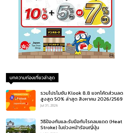
บทความท่องเที่ยวล่าสุด
รวมโปรโมชัน Klook 8.8 แจกโค้ดส่วนลด
สูงสุด 50% ล่าสุด สิงหาคม 2026/2569
Jul 31, 2026
วิธีป้องกันและรับมือกับโรคลมแดด (Heat
Stroke) ในช่วงหน้าร้อนญี่ปุ่น