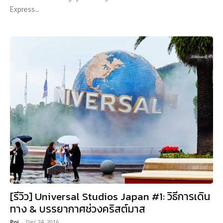
Express...
[รีวิว] Universal Studios Japan #1: วิธีการเดิน
ทาง & บรรยากาศช่วงคริสต์มาส
Poi
-
Dec 24, 2016