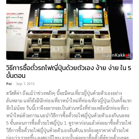
วิธีการซื้อตั๋วรถไฟญี่ปุ่นด้วยตัวเอง ง้าย ง่าย ใน 5
ขั้นตอน
Poi
-
Sep 7, 2015
สวัสดีค่า ถึงแม้ว่าช่วงหลังๆ นี้จะมีคนเที่ยวญี่ปุ่นด้วยตัวเองอย่าง
ล้นหลาม แต่ก็ยังมีนักท่องเที่ยวหน้าใหม่ที่ท่องเที่ยวญี่ปุ่นเป็นครั้งแรก
อีกไม่น้อย วันนี้เราจึงอยากจะเป็นส่วนหนึ่งที่ช่วยเหลือนักท่องเที่ยว
หน้าใหม่ด้วยการแนะนำวิธีการซื้อตั๋วรถไฟญี่ปุ่นด้วยตัวเองกันนะคะ
5 ขั้นตอนการซื้อตั๋วรถไฟญี่ปุ่น 1. ดูราคาก่อนแล้วค่อยมาซื้อตั๋วรถไฟ
วิธีการซื้อตั๋วรถไฟญี่ปุ่นด้วยตัวเองอันดับแรกต้องดูราคาค่าตั๋วรถไฟ
ก่อนว่าเราจะขึ้น-ลงสถานีไหน จากนั้นค่อยมาซื้อตั๋วที่ตู้ขายตั๋วนะคะ