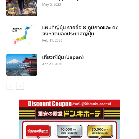
May 5, 2023
แผนที่ญี่ปุ่น รายชื่อ 8 ภูมิภาคและ 47
จังหวัดของประเทศญี่ปุ่น
Feb 11, 2026
เที่ยวญี่ปุ่น (Japan)
Apr 20, 2026