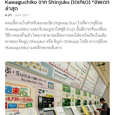
Kawaguchiko จาก Shinjuku (โตเกียว) *อัพเดท
ล่าสุด
K-ZY
-
Jul 9, 2017
ตอนนี้ทางเว็บสำหรับจองรถบัส (Highway Bus) ไปที่คาวากุจิโกะ
(Kawaguchiko) และบริเวณภูเขาไฟฟูจิ (Fuji) นั้นมีการปรับเปลี่ยน
วิธีการจองตั๋วแล้ว โดยเราสามารถเลือกการจองได้จากโตเกียวในเส้น
ทางของ ชินจูกุ (Shinjuku) หรือ ชิบูย่า (Shibuya) ไปยัง คาวากุจิโกะ
(Kawaguchiko) และอีกหลายเส้นทาง