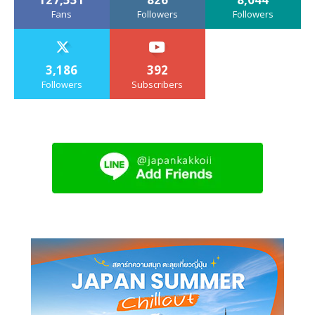
Fans
Followers
Followers
3,186
392
Followers
Subscribers