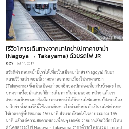
[รีวิว] การเดินทางจากนาโกย่าไปทาคายาม่า
(Nagoya → Takayama) ด้วยรถไฟ JR
K-ZY
-
Jul 14, 2017
สวัสดีค่า ก่อนหน้านี้เราได้เที่ยวในเมืองนาโกย่า (Nagoya) กันมา
หลายรีวิวแล้ว ตอนนี้เราจะพาออกนอกเมืองไปทาคายาม่า
(Takayama) ซึ่งเป็นเมืองเก่ายอดฮิตของนักท่องเที่ยวกันบ้างค่ะ โดย
บทความนี้จะนำเสนอวิธีการเดินทางกันก่อนนะคะ หลักๆ แล้วเรา
สามารถเดินทางมายังเมืองทาคายาม่าได้ด้วยรถไฟและรถบัสจากเมือง
นาโกย่า ทั้งสองวิธีนี้ใช้เวลาเดินทางไม่ต่างกันค่ะ ถ้าเป็นรถไฟด่วนจะ
ใช้เวลาอยู่ที่ประมาณ 150 นาที ส่วนรถบัสจะใช้เวลาประมาณ 165
นาที แล้วแต่ความสะดวกของเพื่อนๆ เลยค่ะ ว่าอยากเลือกวิธีการไหน
ค่าโดยสารรถไฟ Nagoya - Takayama ราคาตั๋วรถไฟขบวน Limited