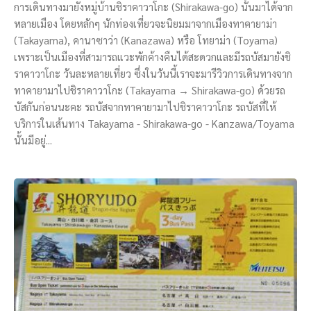
การเดินทางมายังหมู่บ้านชิราคาวาโกะ (Shirakawa-go) นั้นมาได้จาก
หลายเมือง โดยหลักๆ นักท่องเที่ยวจะนิยมมาจากเมืองทาคายาม่า
(Takayama), คานาซาว่า (Kanazawa) หรือ โทยาม่า (Toyama)
เพราะเป็นเมืองที่สามารถแวะพักค้างคืนได้สะดวกและมีรถบัสมายังชิ
ราคาวาโกะ วันละหลายเที่ยว ซึ่งในวันนี้เราจะมารีวิวการเดินทางจาก
ทาคายามาไปชิราคาวาโกะ (Takayama → Shirakawa-go) ด้วยรถ
บัสกันก่อนนะคะ รถบัสจากทาคายามาไปชิราคาวาโกะ รถบัสที่ให้
บริการในเส้นทาง Takayama - Shirakawa-go - Kanzawa/Toyama
นั้นมีอยู่...