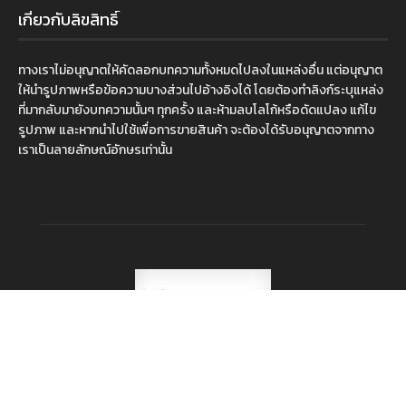
เกี่ยวกับลิขสิทธิ์
ทางเราไม่อนุญาตให้คัดลอกบทความทั้งหมดไปลงในแหล่งอื่น แต่อนุญาต
ให้นำรูปภาพหรือข้อความบางส่วนไปอ้างอิงได้ โดยต้องทำลิงก์ระบุแหล่ง
ที่มากลับมายังบทความนั้นๆ ทุกครั้ง และห้ามลบโลโก้หรือดัดแปลง แก้ไข
รูปภาพ และหากนำไปใช้เพื่อการขายสินค้า จะต้องได้รับอนุญาตจากทาง
เราเป็นลายลักษณ์อักษรเท่านั้น