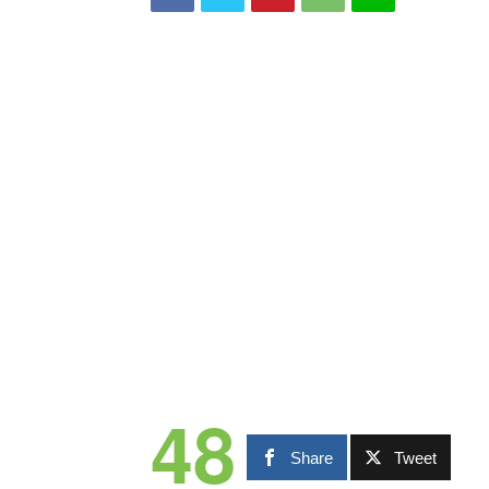
48
Share
Tweet