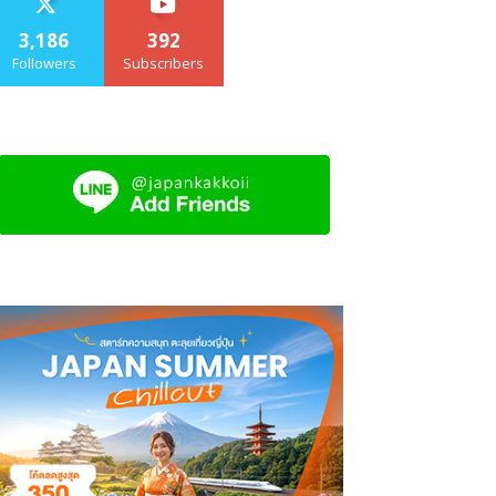
3,186
392
Followers
Subscribers