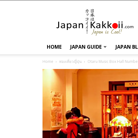
นานา
สาระ
เกี่ยว
กับ
ญี่ปุ่น
และ
HOME
JAPAN GUIDE
JAPAN B
การ
ท่อง
Home
ท่องเที่ยวญี่ปุ่น
Otaru Music Box Hall Number 
เที่ยว
ญี่ปุ่น