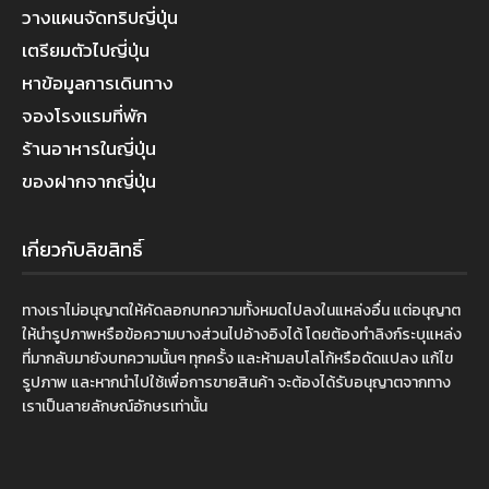
วางแผนจัดทริปญี่ปุ่น
เตรียมตัวไปญี่ปุ่น
หาข้อมูลการเดินทาง
จองโรงแรมที่พัก
ร้านอาหารในญี่ปุ่น
ของฝากจากญี่ปุ่น
เกี่ยวกับลิขสิทธิ์
ทางเราไม่อนุญาตให้คัดลอกบทความทั้งหมดไปลงในแหล่งอื่น แต่อนุญาต
ให้นำรูปภาพหรือข้อความบางส่วนไปอ้างอิงได้ โดยต้องทำลิงก์ระบุแหล่ง
ที่มากลับมายังบทความนั้นๆ ทุกครั้ง และห้ามลบโลโก้หรือดัดแปลง แก้ไข
รูปภาพ และหากนำไปใช้เพื่อการขายสินค้า จะต้องได้รับอนุญาตจากทาง
เราเป็นลายลักษณ์อักษรเท่านั้น