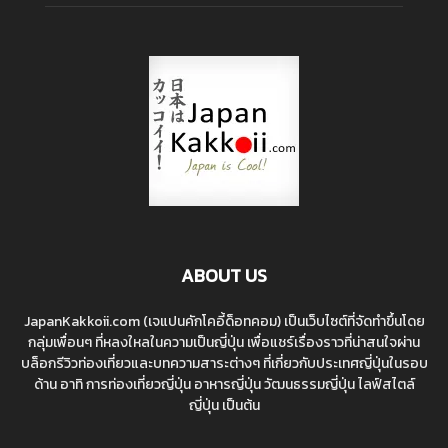
ABOUT US
JapanKakkoii.com (เจแปนคักโคอี้ด็อทคอม) เป็นเว็บไซต์ที่จัดทำขึ้นโดย
กลุ่มเพื่อนๆ ที่หลงใหลในความเป็นญี่ปุ่น เพื่อแชร์เรื่องราวที่น่าสนใจผ่าน
บล็อกรีวิวท่องเที่ยวและบทความสาระต่างๆ ที่เกี่ยวกับประเทศญี่ปุ่นในรอบ
ด้าน อาทิ การท่องเที่ยวญี่ปุ่น อาหารญี่ปุ่น วัฒนธรรมญี่ปุ่น ไลฟ์สไตล์
ญี่ปุ่น เป็นต้น