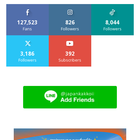
127,523
826
8,044
Fans
Followers
Followers
3,186
392
Followers
Subscribers