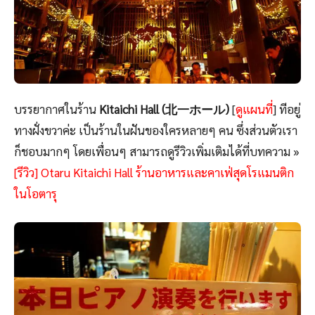
บรรยากาศในร้าน
Kitaichi Hall (北一ホール)
[
ดูแผนที่
] ทีอยู่
ทางฝั่งขวาค่ะ เป็นร้านในฝันของใครหลายๆ คน ซึ่งส่วนตัวเรา
ก็ชอบมากๆ โดยเพื่อนๆ สามารถดูรีวิวเพิ่มเติมได้ที่บทความ »
[รีวิว] Otaru Kitaichi Hall ร้านอาหารและคาเฟ่สุดโรแมนติก
ในโอตารุ