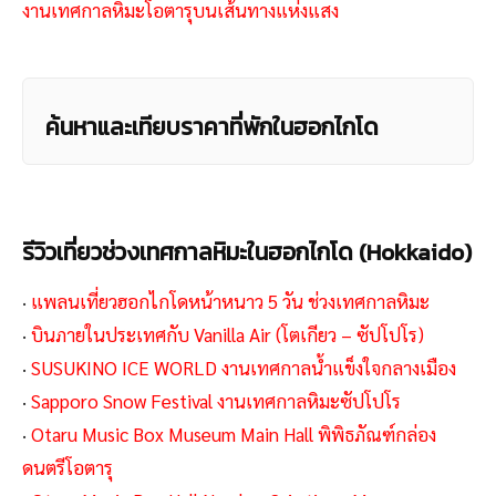
งานเทศกาลหิมะโอตารุบนเส้นทางแห่งแสง
ค้นหาและเทียบราคาที่พักในฮอกไกโด
รีวิวเที่ยวช่วงเทศกาลหิมะในฮอกไกโด (Hokkaido)
·
แพลนเที่ยวฮอกไกโดหน้าหนาว 5 วัน ช่วงเทศกาลหิมะ
·
บินภายในประเทศกับ Vanilla Air (โตเกียว – ซัปโปโร)
·
SUSUKINO ICE WORLD งานเทศกาลน้ำแข็งใจกลางเมือง
·
Sapporo Snow Festival งานเทศกาลหิมะซัปโปโร
·
Otaru Music Box Museum Main Hall พิพิธภัณฑ์กล่อง
ดนตรีโอตารุ