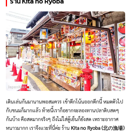
ร้าน Kita no Ryoba
เดินเล่นกันมานานพอสมควร เข้าตึกโน้นออกตึกนี้ หมดตัวไป
กับขนมก็มากแล้ว ท้ายนี้เราก็อยากจะลองทานปลาดิบสดๆ
กันบ้าง คือสดมากจริงๆ ถึงไม่ใส่ตู้เย็นก็ยังสด เพราะอากาศ
หนาวมากก เราจึงแวะที่นี่ค่ะ ร้าน
Kita no Ryoba (北の漁場)