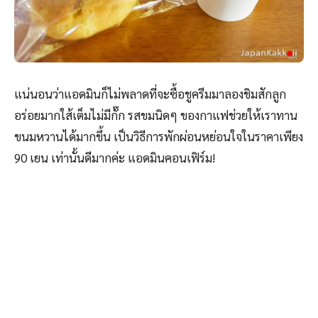
แน่นอนว่าแอดมินก็ไม่พลาดที่จะซื้อชูครีมมาลองชิมสักลูก
อร่อยมากใส้เต็มไม่มีกั๊ก รสขมนิดๆ ของกาแฟช่วยให้เราทาน
ขนมหวานได้มากขึ้น เป็นวิธีการพักผ่อนหย่อนใจในราคาเพียง
90 เยน เท่านั้นดีมากค่ะ แอดมินคอนเฟิร์ม!